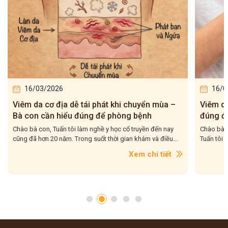
16/03/2026
16/0
Viêm da cơ địa dễ tái phát khi chuyển mùa –
Viêm da 
Bà con cần hiểu đúng để phòng bệnh
đúng để
Chào bà con, Tuấn tôi làm nghề y học cổ truyền đến nay
Chào bà co
cũng đã hơn 20 năm. Trong suốt thời gian khám và điều...
Tuấn tôi g
Xem chi tiết