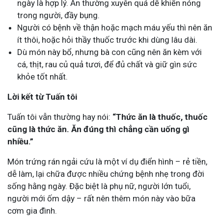
ngày là hợp lý. Ăn thường xuyên quá dễ khiến nóng
trong người, đầy bụng.
Người có bệnh về thận hoặc mạch máu yếu thì nên ăn
ít thôi, hoặc hỏi thầy thuốc trước khi dùng lâu dài.
Dù món này bổ, nhưng bà con cũng nên ăn kèm với
cá, thịt, rau củ quả tươi, để đủ chất và giữ gìn sức
khỏe tốt nhất.
Lời kết từ Tuấn tôi
Tuấn tôi vẫn thường hay nói:
“Thức ăn là thuốc, thuốc
cũng là thức ăn. Ăn đúng thì chẳng cần uống gì
nhiều.”
Món trứng rán ngải cứu là một ví dụ điển hình – rẻ tiền,
dễ làm, lại chữa được nhiều chứng bệnh nhẹ trong đời
sống hằng ngày. Đặc biệt là phụ nữ, người lớn tuổi,
người mới ốm dậy – rất nên thêm món này vào bữa
cơm gia đình.