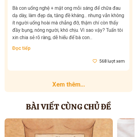
Bà con uống nghệ + mật ong mỗi sáng để chữa đau
dạ dày, làm đẹp da, tăng đề kháng... nhưng vẫn không
ít người uống hoài mà chẳng đỡ, thậm chí còn thấy
đầy bụng, nóng người, khó chịu. Vì sao vậy? Tuấn tôi
xin chia sẻ rõ ràng, dễ hiểu để bà con...
Đọc tiếp
568 lượt xem
Xem thêm...
BÀI VIẾT CÙNG CHỦ ĐỀ