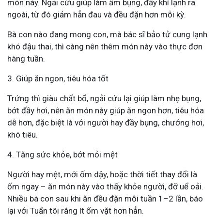
món này. Ngải cứu giúp làm ấm bụng, đẩy khí lạnh ra
ngoài, từ đó giảm hẳn đau và đều đặn hơn mỗi kỳ.
Bà con nào đang mong con, mà bác sĩ bảo tử cung lạnh
khó đậu thai, thì càng nên thêm món này vào thực đơn
hàng tuần.
3. Giúp ăn ngon, tiêu hóa tốt
Trứng thì giàu chất bổ, ngải cứu lại giúp làm nhẹ bụng,
bớt đầy hơi, nên ăn món này giúp ăn ngon hơn, tiêu hóa
dễ hơn, đặc biệt là với người hay đầy bụng, chướng hơi,
khó tiêu.
4. Tăng sức khỏe, bớt mỏi mệt
Người hay mệt, mới ốm dậy, hoặc thời tiết thay đổi là
ốm ngay – ăn món này vào thấy khỏe người, đỡ uể oải.
Nhiều bà con sau khi ăn đều đặn mỗi tuần 1–2 lần, báo
lại với Tuấn tôi rằng ít ốm vặt hơn hẳn.