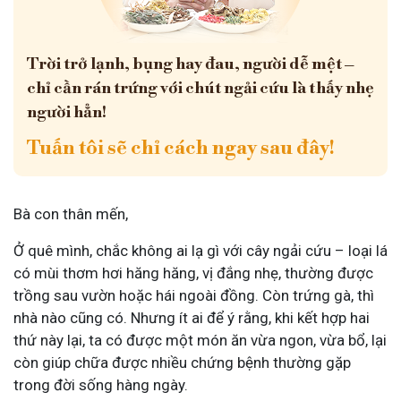
Trời trở lạnh, bụng hay đau, người dễ mệt –
chỉ cần rán trứng với chút ngải cứu là thấy nhẹ
người hẳn!
Tuấn tôi sẽ chỉ cách ngay sau đây!
Bà con thân mến,
Ở quê mình, chắc không ai lạ gì với cây ngải cứu – loại lá
có mùi thơm hơi hăng hăng, vị đắng nhẹ, thường được
trồng sau vườn hoặc hái ngoài đồng. Còn trứng gà, thì
nhà nào cũng có. Nhưng ít ai để ý rằng, khi kết hợp hai
thứ này lại, ta có được một món ăn vừa ngon, vừa bổ, lại
còn giúp chữa được nhiều chứng bệnh thường gặp
trong đời sống hàng ngày.