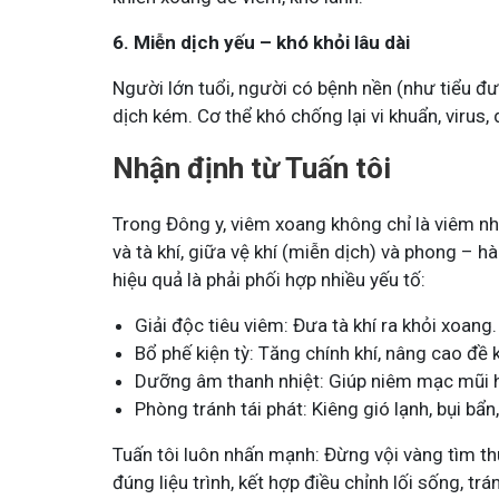
6. Miễn dịch yếu – khó khỏi lâu dài
Người lớn tuổi, người có bệnh nền (như tiểu đ
dịch kém. Cơ thể khó chống lại vi khuẩn, virus, 
Nhận định từ Tuấn tôi
Trong Đông y, viêm xoang không chỉ là viêm n
và tà khí, giữa vệ khí (miễn dịch) và phong – h
hiệu quả là phải phối hợp nhiều yếu tố:
Giải độc tiêu viêm: Đưa tà khí ra khỏi xoang.
Bổ phế kiện tỳ: Tăng chính khí, nâng cao đề 
Dưỡng âm thanh nhiệt: Giúp niêm mạc mũi h
Phòng tránh tái phát: Kiêng gió lạnh, bụi bẩn
Tuấn tôi luôn nhấn mạnh: Đừng vội vàng tìm th
đúng liệu trình, kết hợp điều chỉnh lối sống, tr