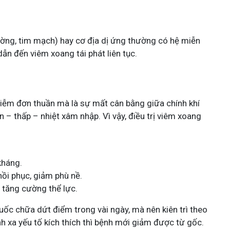
ường, tim mạch) hay cơ địa dị ứng thường có hệ miễn
dẫn đến viêm xoang tái phát liên tục.
hiễm đơn thuần mà là sự mất cân bằng giữa chính khí
àn – thấp – nhiệt xâm nhập. Vì vậy, điều trị viêm xoang
kháng.
ồi phục, giảm phù nề.
, tăng cường thể lực.
uốc chữa dứt điểm trong vài ngày, mà nên kiên trì theo
ánh xa yếu tố kích thích thì bệnh mới giảm được từ gốc.