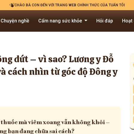
CHÀO BÀ CON ĐẾN VỚI TRANG WEB CHÍNH THỨC CỦA TUẤN TÔI
Chuyện nghề
Cẩm nang sức khỏe
Hỏi đáp
Hoạt
ng dứt – vì sao? Lương y Đỗ
và cách nhìn từ góc độ Đông y
thuốc mà viêm xoang vẫn không khỏi –
ng bạn đang chữa sai cách?