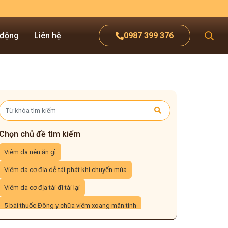
 động
Liên hệ
0987 399 376
Chọn chủ đề tìm kiếm
Viêm da nên ăn gì
Viêm da cơ địa dễ tái phát khi chuyển mùa
Viêm da cơ địa tái đi tái lại
5 bài thuốc Đông y chữa viêm xoang mãn tính
3 cách xông mũi trị viêm xoang tại nhà