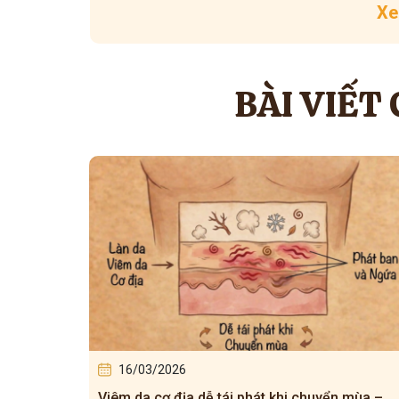
Xe
BÀI VIẾT
16/03/2026
uyển mùa –
Viêm da cơ địa tái đi tái lại – Bà con hiểu 