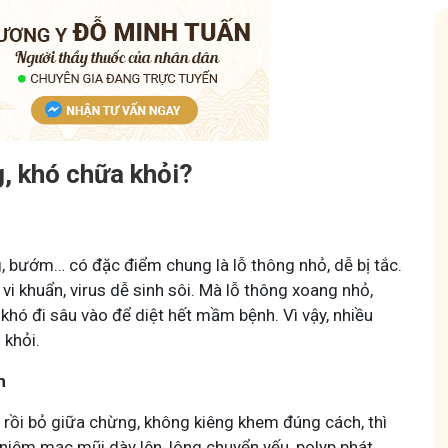
nam
Hội Đau Xương Khớp - Tuấn Tôi Đồng Hàn
g, khó chữa khỏi?
85,3K
thành viên
về chuyện thuốc Nam, về
Cộng đồng cho bà con gặp vấn đề xương khớp, cùng
và cách chăm sóc bản
Tuấn tôi học cách chăm sóc và điều trị để giảm đau, 
động linh hoạt.
, bướm… có đặc điểm chung là lỗ thông nhỏ, dễ bị tắc.
vi khuẩn, virus dễ sinh sôi. Mà lỗ thông xoang nhỏ,
khó đi sâu vào để diệt hết mầm bệnh. Vì vậy, nhiều
 khỏi.
h
Tham gia nhóm
 rồi bỏ giữa chừng, không kiêng khem đúng cách, thì
niêm mạc mũi dày lên, lông chuyển yếu, polyp phát