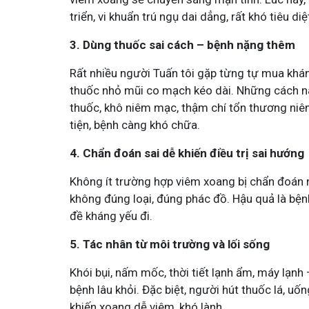
Tham gia nhóm
Tham gi
triển, vi khuẩn trú ngụ dai dẳng, rất khó tiêu diệ
3. Dùng thuốc sai cách – bệnh nặng thêm
Rất nhiều người Tuấn tôi gặp từng tự mua khán
thuốc nhỏ mũi co mạch kéo dài. Những cách nà
thuốc, khô niêm mạc, thậm chí tổn thương ni
tiện, bệnh càng khó chữa.
4. Chẩn đoán sai dễ khiến điều trị sai hướng
Không ít trường hợp viêm xoang bị chẩn đoán 
không đúng loại, đúng phác đồ. Hậu quả là bện
đề kháng yếu đi.
5. Tác nhân từ môi trường và lối sống
Khói bụi, nấm mốc, thời tiết lạnh ẩm, máy lạnh
bệnh lâu khỏi. Đặc biệt, người hút thuốc lá, u
khiến xoang dễ viêm, khó lành.