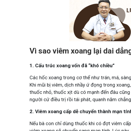
Đỗ Minh - Đánh Bay Mẩn Ngứa
Tuấn tôi - Y diệu thuốc 
Vì sao viêm xoang lại dai dẳn
viên
95,5k
thành viên
n ngứa gây khó chịu và ảnh hưởng sinh hoạt.
Góc nhỏ tôi chia sẻ với bà con 
1. Cấu trúc xoang vốn đã “khó chiều”
tôi chia sẻ cách giảm ngứa, làm dịu da và
tất tần tật kiến thức sức khỏe 
át
thân theo YHCT.
Các hốc xoang trong cơ thể như trán, má, sàng
Khi mũi bị viêm, dịch nhầy ứ đọng trong xoang, 
thuốc nhỏ, thuốc xịt dù có mạnh đến đâu cũng 
người cứ điều trị rồi tái phát, quanh năm chẳng
2. Viêm xoang cấp dễ chuyển thành mạn tín
Nếu bà con chỉ dùng thuốc khi có đợt viêm cấp
viêm xoang sẽ chuyển sang mạn tính. Lúc này, 