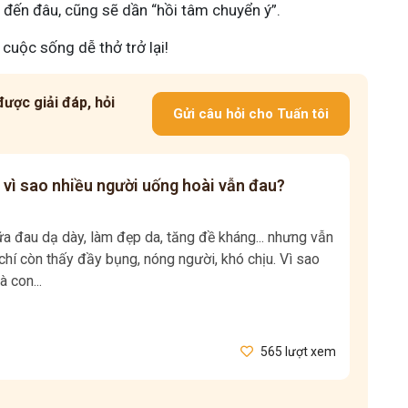
đến đâu, cũng sẽ dần “hồi tâm chuyển ý”.
uộc sống dễ thở trở lại!
ược giải đáp, hỏi
Gửi câu hỏi cho Tuấn tôi
 vì sao nhiều người uống hoài vẫn đau?
 đau dạ dày, làm đẹp da, tăng đề kháng... nhưng vẫn
hí còn thấy đầy bụng, nóng người, khó chịu. Vì sao
à con...
565 lượt xem