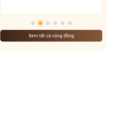
Tham gia nhóm
chế độ ăn uống sinh hoạt dưỡng sinh khi vào đông
Dưỡng sinh Gan theo nguyên tắc đông y
mẹo giữ ấm xoang họng
dưỡng sinh theo mùa
Xem tất cả cộng đồng
Dưỡng sinh đem đến những lợi ích gì
cấp độ viêm xoang
Ảnh hưởng của thời tiết lạnh đến viêm xoang
Vì sao ngày Tết dễ mất ngủ hơn ngày thường
Vai trò các tạng phủ đối với bệnh mề đay
các kiểu mất ngủ mà bạn nên biết
cách giữ ấm cơ thể vào mùa đông
Dạ dày sợ nhất cái gì
Ngày nào cũng uống nước gừng có tốt không
Trào ngược dạ dày uống nghệ mật ong khi nào