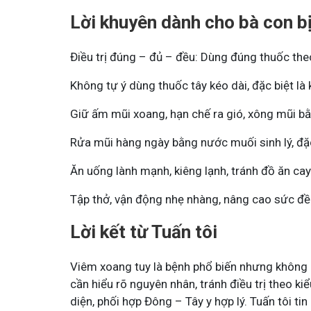
Lời khuyên dành cho bà con b
Điều trị đúng – đủ – đều: Dùng đúng thuốc theo
Không tự ý dùng thuốc tây kéo dài, đặc biệt là 
Giữ ấm mũi xoang, hạn chế ra gió, xông mũi bằn
Rửa mũi hàng ngày bằng nước muối sinh lý, đặc
Ăn uống lành mạnh, kiêng lạnh, tránh đồ ăn ca
Tập thở, vận động nhẹ nhàng, nâng cao sức đề
Lời kết từ Tuấn tôi
Viêm xoang tuy là bệnh phổ biến nhưng không p
cần hiểu rõ nguyên nhân, tránh điều trị theo k
diện, phối hợp Đông – Tây y hợp lý. Tuấn tôi tin 