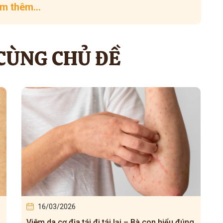
m thêm...
 CÙNG CHỦ ĐỀ
16/03/2026
đúng
5 bài thuốc Đông y chữa viêm xoang mãn tính