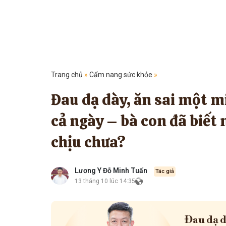
Trang chủ
»
Cẩm nang sức khỏe
»
Đau dạ dày, ăn sai một m
cả ngày – bà con đã biết 
chịu chưa?
Lương Y Đỗ Minh Tuấn
Tác giả
13 tháng 10 lúc 14:35
Đau dạ d