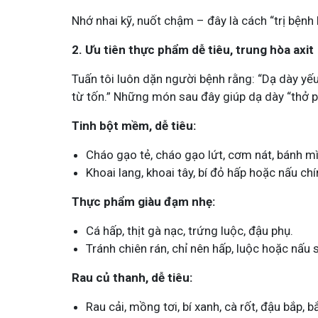
Nhớ nhai kỹ, nuốt chậm – đây là cách “trị bệnh
2. Ưu tiên thực phẩm dễ tiêu, trung hòa axit
Tuấn tôi luôn dặn người bệnh rằng: “Dạ dày yếu
từ tốn.” Những món sau đây giúp dạ dày “thở ph
Mề Đay Đỗ Minh - Đánh Bay
Tinh bột mềm, dễ tiêu:
4,2K
thành viên
Cháo gạo tẻ, cháo gạo lứt, cơm nát, bánh mì
Mề đay, mẩn ngứa gây khó chịu và ả
Đây là nơi tôi chia sẻ cách giảm ngứ
Khoai lang, khoai tây, bí đỏ hấp hoặc nấu c
ngừa tái phát
Thực phẩm giàu đạm nhẹ:
Cá hấp, thịt gà nạc, trứng luộc, đậu phụ.
Tránh chiên rán, chỉ nên hấp, luộc hoặc nấu 
Rau củ thanh, dễ tiêu:
Rau cải, mồng tơi, bí xanh, cà rốt, đậu bắp, b