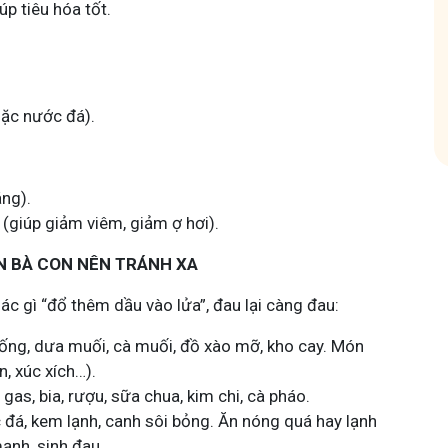
úp tiêu hóa tốt.
hóm
Tham gia nhóm
oặc nước đá).
ng).
(giúp giảm viêm, giảm ợ hơi).
N BÀ CON NÊN TRÁNH XA
 gì “đổ thêm dầu vào lửa”, đau lại càng đau:
i sống, dưa muối, cà muối, đồ xào mỡ, kho cay. Món
n, xúc xích…).
gas, bia, rượu, sữa chua, kim chi, cà pháo.
đá, kem lạnh, canh sôi bỏng. Ăn nóng quá hay lạnh
ạnh, sinh đau.