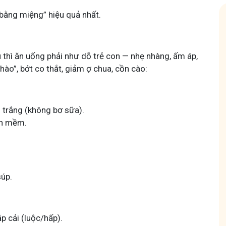
 bằng miệng” hiệu quả nhất.
 thì ăn uống phải như dỗ trẻ con — nhẹ nhàng, ấm áp,
ào”, bớt co thắt, giảm ợ chua, cồn cào:
 Mẩn Ngứa
Tuấn tôi - Y diệu thuốc nam
95,5k
thành viên
 trắng (không bơ sữa).
nh hưởng sinh hoạt.
Góc nhỏ tôi chia sẻ với bà con về chuyện thuốc Nam, về
a, làm dịu da và
tất tần tật kiến thức sức khỏe và cách chăm sóc bản
hín mềm.
thân theo YHCT.
súp.
ắp cải (luộc/hấp).