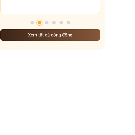
chế độ ăn uống sinh hoạt dưỡng sinh khi vào đông
Dưỡng sinh Gan theo nguyên tắc đông y
mẹo giữ ấm xoang họng
dưỡng sinh theo mùa
Xem tất cả cộng đồng
Dưỡng sinh đem đến những lợi ích gì
cấp độ viêm xoang
Ảnh hưởng của thời tiết lạnh đến viêm xoang
Vì sao ngày Tết dễ mất ngủ hơn ngày thường
Vai trò các tạng phủ đối với bệnh mề đay
các kiểu mất ngủ mà bạn nên biết
cách giữ ấm cơ thể vào mùa đông
Dạ dày sợ nhất cái gì
Ngày nào cũng uống nước gừng có tốt không
Trào ngược dạ dày uống nghệ mật ong khi nào