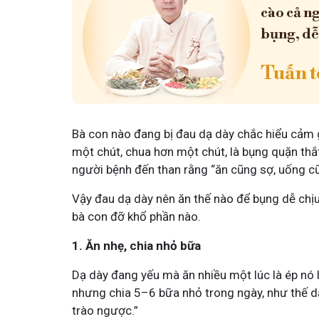
cào cả ng
bụng, dễ
Tuấn tô
Bà con nào đang bị đau dạ dày chắc hiểu cảm g
một chút, chua hơn một chút, là bụng quặn thắt
người bệnh đến than rằng “ăn cũng sợ, uống 
Vậy đau dạ dày nên ăn thế nào để bụng dễ chịu
bà con đỡ khổ phần nào.
1. Ăn nhẹ, chia nhỏ bữa
Dạ dày đang yếu mà ăn nhiều một lúc là ép nó l
nhưng chia 5–6 bữa nhỏ trong ngày, như thế dạ 
trào ngược.”