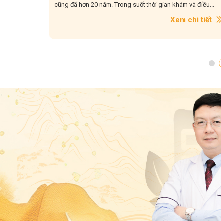
có cơ...
cũng đã hơn 20 năm. Trong suốt thời gian khám và điều...
i tiết
Xem chi tiết