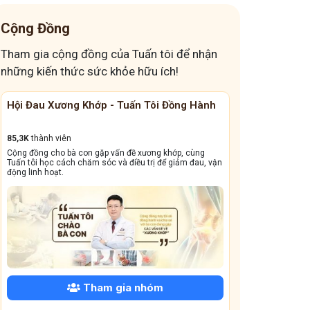
thay đổi cách ăn giảm trào ngược
Cộng Đồng
đau dạ dày mà tối nằm là khó chịu
Tham gia cộng đồng của Tuấn tôi để nhận
đau bụng mỗi khi căng thẳng
đau đầu nguyên phát
những kiến thức sức khỏe hữu ích!
cúi đầu xuống bị đau đầu
Các loại viêm da
Hội Đau Xương Khớp - Tuấn Tôi Đồng Hành
Cộng Đồng Chữ
Giải pháp kéo giãn cột sống đơn giản
5 cấp độ của trào ngược dạ dày
85,3K
thành viên
13,1k
thành viên
Cộng đồng cho bà con gặp vấn đề xương khớp, cùng
Cộng đồng này sẽ gi
Hàn thấp tích tụ đầu xuân
Ngủ muộn kéo dài
Tuấn tôi học cách chăm sóc và điều trị để giảm đau, vận
dẳng, viêm xoang tá
động linh hoạt.
trào ngược dạ dày gây mất ngủ
đau lưng mỏi gối
Cây thuốc nam chữa đau lưng mỏi gối
nổi mẩn dị ứng trong những ngày Tết
Các thói quen gây trào ngược dạ dày
Biến chứng trào ngược dạ dày
Mất ngủ sau tết
Tham gia nhóm
bị đau dạ dày âm ỉ cả ngày
Đau mỏi cổ bên trái