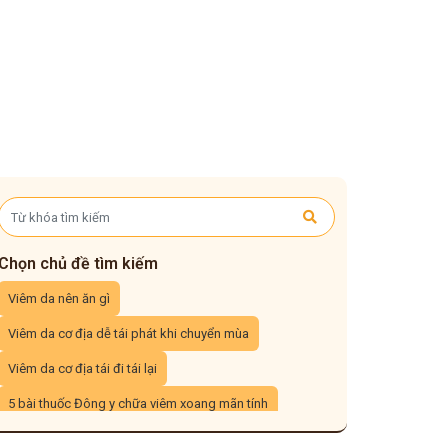
Chọn chủ đề tìm kiếm
Viêm da nên ăn gì
Viêm da cơ địa dễ tái phát khi chuyển mùa
Viêm da cơ địa tái đi tái lại
5 bài thuốc Đông y chữa viêm xoang mãn tính
3 cách xông mũi trị viêm xoang tại nhà