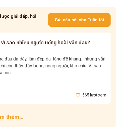
ược giải đáp, hỏi
Gửi câu hỏi cho Tuấn tôi
 vì sao nhiều người uống hoài vẫn đau?
 đau dạ dày, làm đẹp da, tăng đề kháng... nhưng vẫn
hí còn thấy đầy bụng, nóng người, khó chịu. Vì sao
à con...
565 lượt xem
m thêm...