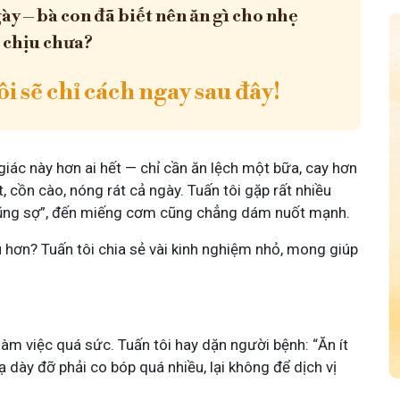
ày – bà con đã biết nên ăn gì cho nhẹ
 chịu chưa?
i sẽ chỉ cách ngay sau đây!
iác này hơn ai hết — chỉ cần ăn lệch một bữa, cay hơn
, cồn cào, nóng rát cả ngày. Tuấn tôi gặp rất nhiều
cũng sợ”, đến miếng cơm cũng chẳng dám nuốt mạnh.
 hơn? Tuấn tôi chia sẻ vài kinh nghiệm nhỏ, mong giúp
àm việc quá sức. Tuấn tôi hay dặn người bệnh: “Ăn ít
dày đỡ phải co bóp quá nhiều, lại không để dịch vị