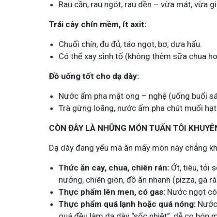
Rau cần, rau ngót, rau dền – vừa mát, vừa gi
Tham gia n
Trái cây chín mềm, ít axit:
Chuối chín, đu đủ, táo ngọt, bơ, dưa hấu.
Có thể xay sinh tố (không thêm sữa chua h
Đồ uống tốt cho dạ dày:
Nước ấm pha mật ong – nghệ (uống buổi sá
Trà gừng loãng, nước ấm pha chút muối hạt 
CÒN ĐÂY LÀ NHỮNG MÓN TUẤN TÔI KHUYÊ
Dạ dày đang yếu mà ăn mấy món này chẳng khác
Thức ăn cay, chua, chiên rán:
Ớt, tiêu, tỏ
nướng, chiên giòn, đồ ăn nhanh (pizza, gà rá
Thực phẩm lên men, có gas:
Nước ngọt có 
Thực phẩm quá lạnh hoặc quá nóng:
Nước 
quá đều làm dạ dày “sốc nhiệt”, dễ co bóp m