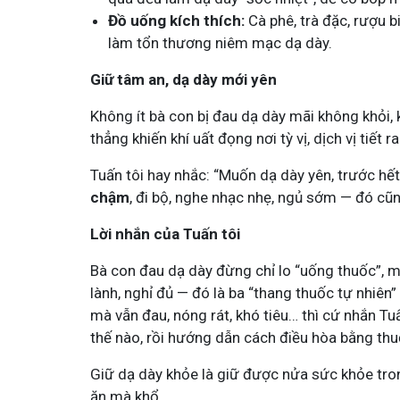
Đồ uống kích thích:
Cà phê, trà đặc, rượu b
làm tổn thương niêm mạc dạ dày.
Giữ tâm an, dạ dày mới yên
Không ít bà con bị đau dạ dày mãi không khỏi, 
thẳng khiến khí uất đọng nơi tỳ vị, dịch vị tiết
Tuấn tôi hay nhắc: “Muốn dạ dày yên, trước hế
chậm
, đi bộ, nghe nhạc nhẹ, ngủ sớm — đó cũn
Lời nhắn của Tuấn tôi
Bà con đau dạ dày đừng chỉ lo “uống thuốc”, m
lành, nghỉ đủ — đó là ba “thang thuốc tự nhiên
mà vẫn đau, nóng rát, khó tiêu… thì cứ nhắn Tuấ
thế nào, rồi hướng dẫn cách điều hòa bằng thuố
Giữ dạ dày khỏe là giữ được nửa sức khỏe tro
ăn mà khổ.