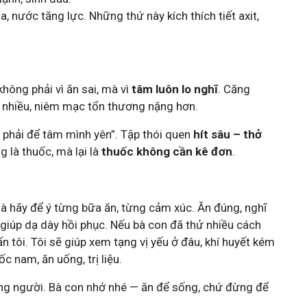
ia, nước tăng lực. Những thứ này kích thích tiết axit,
không phải vì ăn sai, mà vì
tâm luôn lo nghĩ
. Căng
 ra nhiều, niêm mạc tổn thương nặng hơn.
t phải để tâm mình yên”. Tập thói quen
hít sâu – thở
g là thuốc, mà lại là
thuốc không cần kê đơn
.
à hãy để ý từng bữa ăn, từng cảm xúc. Ăn đúng, nghĩ
” giúp dạ dày hồi phục. Nếu bà con đã thử nhiều cách
n tôi. Tôi sẽ giúp xem tạng vị yếu ở đâu, khí huyết kém
c nam, ăn uống, trị liệu.
ng người. Bà con nhớ nhé — ăn để sống, chứ đừng để