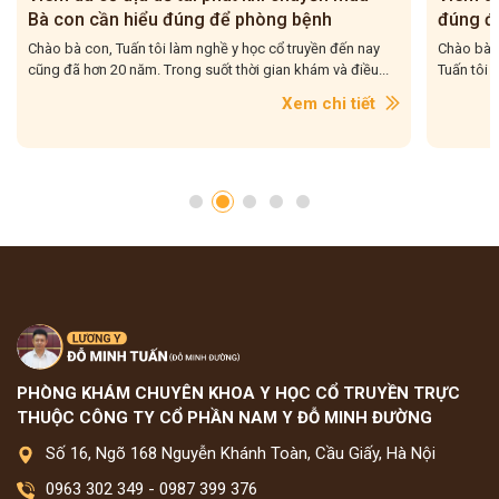
Bà con cần hiểu đúng để phòng bệnh
đúng để
Chào bà con, Tuấn tôi làm nghề y học cổ truyền đến nay
Chào bà co
cũng đã hơn 20 năm. Trong suốt thời gian khám và điều...
Tuấn tôi g
Xem chi tiết
PHÒNG KHÁM CHUYÊN KHOA Y HỌC CỔ TRUYỀN TRỰC
THUỘC CÔNG TY CỔ PHẦN NAM Y ĐỖ MINH ĐƯỜNG
Số 16, Ngõ 168 Nguyễn Khánh Toàn, Cầu Giấy, Hà Nội
0963 302 349
-
0987 399 376