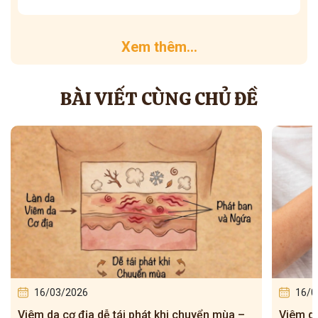
Xem thêm...
BÀI VIẾT CÙNG CHỦ ĐỀ
16/03/2026
16/0
Viêm da cơ địa dễ tái phát khi chuyển mùa –
Viêm da 