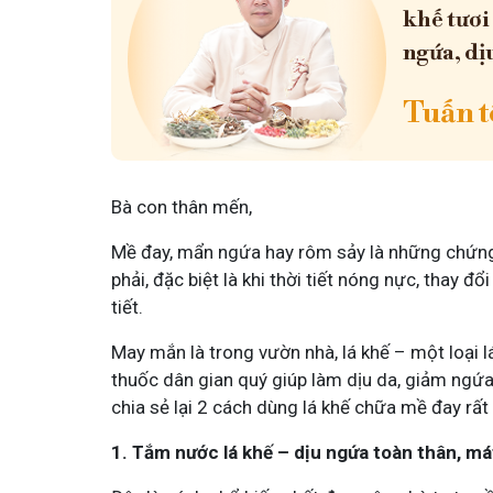
khế tươi
ngứa, dị
Tuấn tô
Bà con thân mến,
Mề đay, mẩn ngứa hay rôm sảy là những chứng 
phải, đặc biệt là khi thời tiết nóng nực, thay đ
tiết.
May mắn là trong vườn nhà, lá khế – một loại lá
thuốc dân gian quý giúp làm dịu da, giảm ngứa, 
chia sẻ lại 2 cách dùng lá khế chữa mề đay rất 
1. Tắm nước lá khế – dịu ngứa toàn thân, má