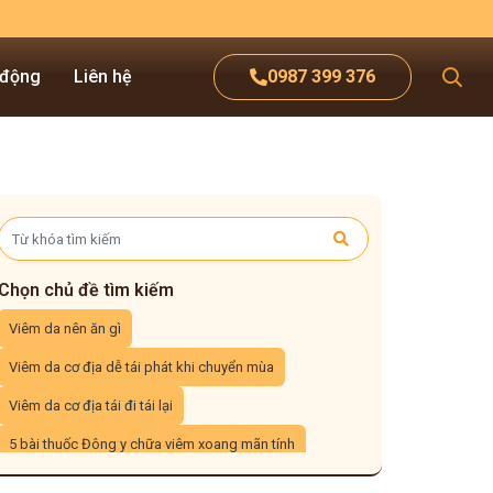
 động
Liên hệ
0987 399 376
Chọn chủ đề tìm kiếm
Viêm da nên ăn gì
Viêm da cơ địa dễ tái phát khi chuyển mùa
Viêm da cơ địa tái đi tái lại
5 bài thuốc Đông y chữa viêm xoang mãn tính
3 cách xông mũi trị viêm xoang tại nhà