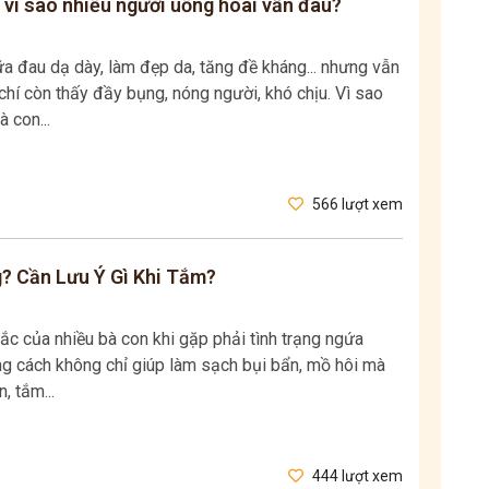
 vì sao nhiều người uống hoài vẫn đau?
 đau dạ dày, làm đẹp da, tăng đề kháng... nhưng vẫn
hí còn thấy đầy bụng, nóng người, khó chịu. Vì sao
à con...
566 lượt xem
 Cần Lưu Ý Gì Khi Tắm?
c của nhiều bà con khi gặp phải tình trạng ngứa
úng cách không chỉ giúp làm sạch bụi bẩn, mồ hôi mà
, tắm...
444 lượt xem