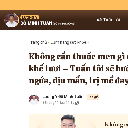
Về Tuấn tôi
Trang chủ
»
Cẩm nang sức khỏe
»
Không cần thuốc men gì c
khế tươi – Tuấn tôi sẽ h
ngứa, dịu mẩn, trị mề đa
Lương Y Đỗ Minh Tuấn
Tác giả
8 tháng 11 lúc 11:15
Không cầ