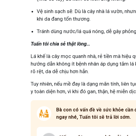
Vệ sinh sạch sẽ: Dù là cây nhà lá vườn, như
khi da đang tổn thương.
Tránh dùng nước/lá quá nóng, dễ gây phỏng 
Tuấn tôi chia sẻ thật lòng…
Lá khế là cây mọc quanh nhà, rẻ tiền mà hiệu q
hướng dẫn không ít bệnh nhân áp dụng tắm lá k
rõ rệt, da dễ chịu hơn hẳn.
Tuy nhiên, nếu mề đay là dạng mãn tính, liên t
y toàn diện hơn, vì khi đó gan, thận, hệ miễn dị
Bà con có vấn đề về sức khỏe cần đ
ngay nhé, Tuấn tôi sẽ trả lời sớm.