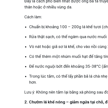
Đây là cách phổ biến nhất được ông bà ta truyề
thân hoặc ở nhiều vùng da.
Cách làm:
Chuẩn bị khoảng 100 – 200g lá khế tươi (chọ
Rửa thật sạch, có thể ngâm qua nước muối l
Mề Đay Đỗ Minh - Đánh Bay
Vò nát hoặc giã sơ lá khế, cho vào nồi cùng 
4,2K
thành viên
Mề đay, mẩn ngứa gây khó chịu và ả
Có thể thêm một nhúm muối hạt để tăng tín
Đây là nơi tôi chia sẻ cách giảm ngứ
ngừa tái phát
Để nước nguội bớt đến khoảng 35-38°C (ấm
Trong lúc tắm, có thể lấy phần bã lá chà n
hơn.
Lưu ý: Không nên tắm lại bằng xà phòng sau đó
2. Chườm lá khế nóng – giảm ngứa tại chỗ, đ