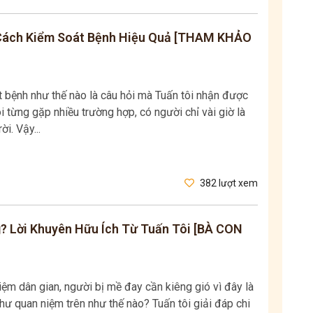
 Cách Kiểm Soát Bệnh Hiệu Quả [THAM KHẢO
t bệnh như thế nào là câu hỏi mà Tuấn tôi nhận được
ôi từng gặp nhiều trường hợp, có người chỉ vài giờ là
i. Vậy...
382 lượt xem
? Lời Khuyên Hữu Ích Từ Tuấn Tôi [BÀ CON
ệm dân gian, người bị mề đay cần kiêng gió vì đây là
hư quan niệm trên như thế nào? Tuấn tôi giải đáp chi