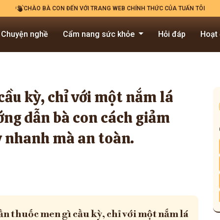
CHÀO BÀ CON ĐẾN VỚI TRANG WEB CHÍNH THỨC CỦA TUẤN TÔI
Chuyện nghề
Cẩm nang sức khỏe
Hỏi đáp
Hoạt
ầu kỳ, chỉ với một nắm lá
ướng dẫn bà con cách giảm
y nhanh mà an toàn.
n thuốc men gì cầu kỳ, chỉ với một nắm lá