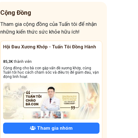
thay đổi cách ăn giảm trào ngược
Cộng Đồng
đau dạ dày mà tối nằm là khó chịu
Tham gia cộng đồng của Tuấn tôi để nhận
đau bụng mỗi khi căng thẳng
đau đầu nguyên phát
những kiến thức sức khỏe hữu ích!
cúi đầu xuống bị đau đầu
Các loại viêm da
Hội Đau Xương Khớp - Tuấn Tôi Đồng Hành
Cộng Đồng Chữ
Giải pháp kéo giãn cột sống đơn giản
5 cấp độ của trào ngược dạ dày
85,3K
thành viên
13,1k
thành viên
Cộng đồng cho bà con gặp vấn đề xương khớp, cùng
Cộng đồng này sẽ gi
Hàn thấp tích tụ đầu xuân
Ngủ muộn kéo dài
Tuấn tôi học cách chăm sóc và điều trị để giảm đau, vận
dẳng, viêm xoang tá
động linh hoạt.
trào ngược dạ dày gây mất ngủ
đau lưng mỏi gối
Cây thuốc nam chữa đau lưng mỏi gối
nổi mẩn dị ứng trong những ngày Tết
Các thói quen gây trào ngược dạ dày
Biến chứng trào ngược dạ dày
Mất ngủ sau tết
Tham gia nhóm
bị đau dạ dày âm ỉ cả ngày
Đau mỏi cổ bên trái