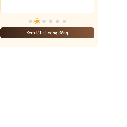
chế độ ăn uống sinh hoạt dưỡng sinh khi vào đông
Dưỡng sinh Gan theo nguyên tắc đông y
mẹo giữ ấm xoang họng
dưỡng sinh theo mùa
Xem tất cả cộng đồng
Dưỡng sinh đem đến những lợi ích gì
cấp độ viêm xoang
Ảnh hưởng của thời tiết lạnh đến viêm xoang
Vì sao ngày Tết dễ mất ngủ hơn ngày thường
Vai trò các tạng phủ đối với bệnh mề đay
các kiểu mất ngủ mà bạn nên biết
cách giữ ấm cơ thể vào mùa đông
Dạ dày sợ nhất cái gì
Ngày nào cũng uống nước gừng có tốt không
Trào ngược dạ dày uống nghệ mật ong khi nào