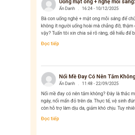
Uống mật ong + nghệ mỗi sáng:
Ẩn Danh
.
16:24 - 10/12/2025
Bà con uống nghệ + mật ong mỗi sáng để chữa
không ít người uống hoài mà chẳng đỡ, thậm c
vậy? Tuấn tôi xin chia sẻ rõ ràng, dễ hiểu để b
Đọc tiếp
Nổi Mề Đay Có Nên Tắm Không?
Ẩn Danh
.
11:48 - 22/09/2025
Nổi mề đay có nên tắm không? Đây là thắc mắ
ngáy, nổi mẩn đỏ trên da. Thực tế, vệ sinh đ
còn hỗ trợ làm dịu da, giảm khó chịu. Tuy nhiên
Đọc tiếp