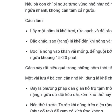
Nếu bà con chỉ bị ngứa từng vùng nhỏ như cổ, 
Tham gia n
ngứa nhanh, không cần tắm cả người.
Cách làm:
Lấy một nắm lá khế tươi, rửa sạch và để ráo
Bắc chảo, sao (rang) lá khế đến khi nóng và
Bọc lá nóng vào khăn vải mỏng, để nguội bớt
ngứa khoảng 15-20 phút.
Cách này rất hiệu quả trong những hôm thời tiế
Một vài lưu ý bà con cần nhớ khi dùng lá khế 
Đây là phương pháp dân gian hỗ trợ tạm thời
nặng, ngứa dữ dội kéo dài, kèm khó thở hay
Nên thử trước: Trước khi dùng trên diện rộn
(như cổ tay) để xem có kích ứng không.