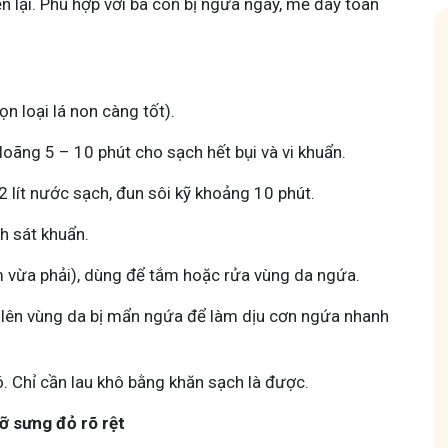
n lại. Phù hợp với bà con bị ngứa ngáy, mề đay toàn
n loại lá non càng tốt).
oãng 5 – 10 phút cho sạch hết bụi và vi khuẩn.
 Mẩn Ngứa
Tuấn tôi - Y diệu thuốc nam
2 lít nước sạch, đun sôi kỹ khoảng 10 phút.
95,5k
thành viên
nh hưởng sinh hoạt.
Góc nhỏ tôi chia sẻ với bà con về chuyện thuốc Nam, về
h sát khuẩn.
a, làm dịu da và
tất tần tật kiến thức sức khỏe và cách chăm sóc bản
thân theo YHCT.
 vừa phải), dùng để tắm hoặc rửa vùng da ngứa.
hẹ lên vùng da bị mẩn ngứa để làm dịu cơn ngứa nhanh
. Chỉ cần lau khô bằng khăn sạch là được.
ỡ sưng đỏ rõ rệt