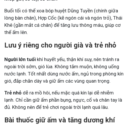
Buổi tối có thể xoa bóp huyệt Dũng Tuyền (chính giữa
lòng bàn chân), Hợp Cốc (kẽ ngón cái và ngón trỏ), Thái
Khê (gần mắt cá chân) để tăng lưu thông máu, giúp cơ
thể ấm lên.
Lưu ý riêng cho người già và trẻ nhỏ
Người lớn tuổi
khí huyết yếu, thận khí suy, nên tránh ra
ngoài trời sớm, gió lùa. Không tắm muộn, không uống
nước lạnh. Tốt nhất dùng nước ấm, ngủ trong phòng kín
gió, đắp chăn dày và giữ ấm các vùng quan trọng.
Trẻ nhỏ
dễ ra mồ hôi, nếu mặc quá kín lại dễ nhiễm
lạnh. Chỉ cần giữ ấm phần bụng, ngực, cổ và chân tay là
đủ. Không nên để trẻ chơi ngoài trời lạnh quá lâu.
Bài thuốc giữ ấm và tăng dương khí