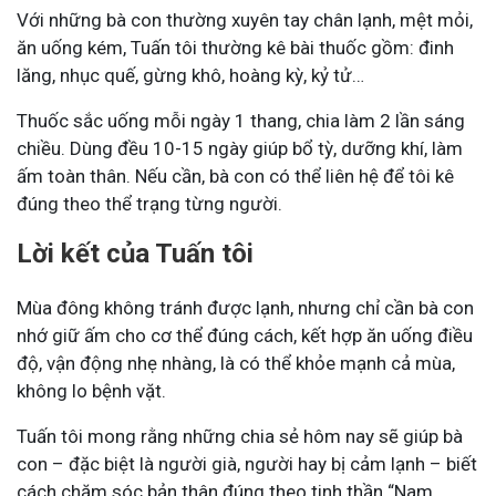
Với những bà con thường xuyên tay chân lạnh, mệt mỏi,
ăn uống kém, Tuấn tôi thường kê bài thuốc gồm: đinh
lăng, nhục quế, gừng khô, hoàng kỳ, kỷ tử…
Thuốc sắc uống mỗi ngày 1 thang, chia làm 2 lần sáng
chiều. Dùng đều 10-15 ngày giúp bổ tỳ, dưỡng khí, làm
ấm toàn thân. Nếu cần, bà con có thể liên hệ để tôi kê
đúng theo thể trạng từng người.
Lời kết của Tuấn tôi
Mùa đông không tránh được lạnh, nhưng chỉ cần bà con
nhớ giữ ấm cho cơ thể đúng cách, kết hợp ăn uống điều
độ, vận động nhẹ nhàng, là có thể khỏe mạnh cả mùa,
không lo bệnh vặt.
Tuấn tôi mong rằng những chia sẻ hôm nay sẽ giúp bà
con – đặc biệt là người già, người hay bị cảm lạnh – biết
cách chăm sóc bản thân đúng theo tinh thần “Nam