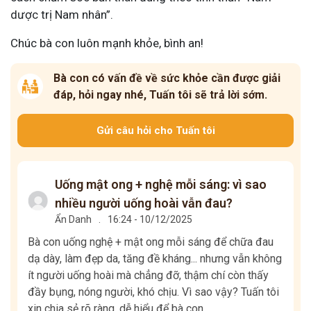
dược trị Nam nhân”.
Chúc bà con luôn mạnh khỏe, bình an!
Bà con có vấn đề về sức khỏe cần được giải
đáp, hỏi ngay nhé, Tuấn tôi sẽ trả lời sớm.
Gửi câu hỏi cho Tuấn tôi
Uống mật ong + nghệ mỗi sáng: vì sao
nhiều người uống hoài vẫn đau?
Ẩn Danh
.
16:24 - 10/12/2025
Bà con uống nghệ + mật ong mỗi sáng để chữa đau
dạ dày, làm đẹp da, tăng đề kháng... nhưng vẫn không
ít người uống hoài mà chẳng đỡ, thậm chí còn thấy
đầy bụng, nóng người, khó chịu. Vì sao vậy? Tuấn tôi
xin chia sẻ rõ ràng, dễ hiểu để bà con...