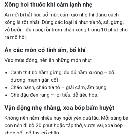
Xông hơi thuốc khi cảm lạnh nhẹ
Ai mới bị hắt hơi, sổ mũi, cảm gió nhẹ thì dùng cách
xông là tốt nhất. Dùng các loại lá như: tía tô, sả, gừng,
vỏ bưởi… đun sôi, rồi trùm chăn xông trong 10 phút cho
ra mồ hôi.
Ăn các món có tính ấm, bổ khí
Vào mùa đông, nên ăn những món như:
Canh thịt bò hầm gừng, đu đủ hầm xương – bổ
dương, mạnh gân cốt.
Cháo hành, cháo tía tô – giải cảm, ấm bụng.
Chè đậu đen rang – lợi tiểu, dễ tiêu hóa.
Vận động nhẹ nhàng, xoa bóp bấm huyệt
Không nên nằm nhiều hay ngồi yên quá lâu. Mỗi sáng bà
con nên đi bộ 20 phút hoặc tập thở, vươn vai, xoa bóp
khớp gối, cổ tay, cổ chân.