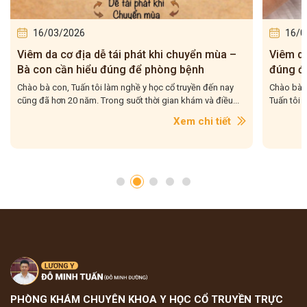
16/03/2026
16/0
Viêm da cơ địa dễ tái phát khi chuyển mùa –
Viêm da 
Bà con cần hiểu đúng để phòng bệnh
đúng để
Chào bà con, Tuấn tôi làm nghề y học cổ truyền đến nay
Chào bà co
cũng đã hơn 20 năm. Trong suốt thời gian khám và điều...
Tuấn tôi g
Xem chi tiết
PHÒNG KHÁM CHUYÊN KHOA Y HỌC CỔ TRUYỀN TRỰC