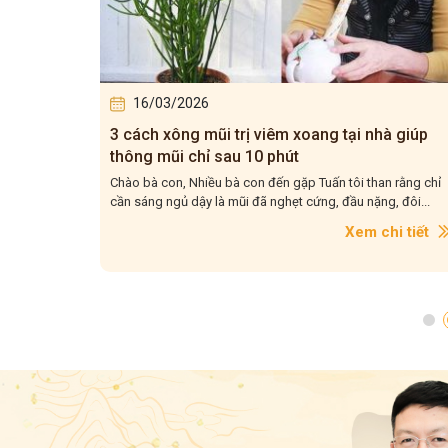
16/03/2026
gười
3 cách xông mũi trị viêm xoang tại nhà giúp
thông mũi chỉ sau 10 phút
hề y, điều
Chào bà con, Nhiều bà con đến gặp Tuấn tôi than rằng chỉ
cần sáng ngủ dậy là mũi đã nghẹt cứng, đầu nặng, đôi...
i tiết
Xem chi tiết