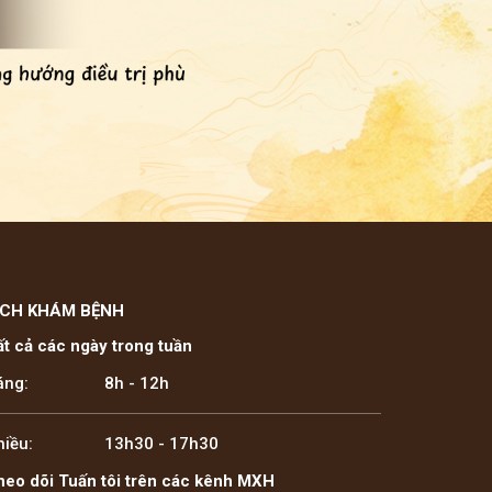
ỊCH KHÁM BỆNH
ất cả các ngày trong tuần
áng:
8h - 12h
hiều:
13h30 - 17h30
heo dõi Tuấn tôi trên các kênh MXH