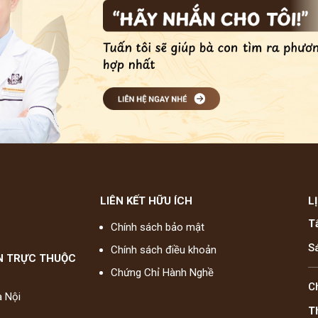
LIÊN KẾT HỮU ÍCH
L
T
Chính sách bảo mật
S
Chính sách điều khoản
N TRỰC THUỘC
Chứng Chỉ Hành Nghề
C
à Nội
T