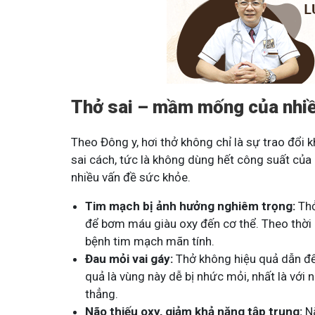
Thở sai – mầm mống của nhiề
Theo Đông y, hơi thở không chỉ là sự trao đổi kh
sai cách, tức là không dùng hết công suất của 
nhiều vấn đề sức khỏe.
Tim mạch bị ảnh hưởng nghiêm trọng:
Thở
để bơm máu giàu oxy đến cơ thể. Theo thời 
bệnh tim mạch mãn tính.
Đau mỏi vai gáy:
Thở không hiệu quả dẫn đến
quả là vùng này dễ bị nhức mỏi, nhất là với
thẳng.
Não thiếu oxy, giảm khả năng tập trung:
Nã