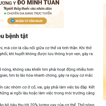
u bệnh tật
í, mà còn là cầu nối giữa cơ thể và tinh thần. Khi thở
phổi, khí huyết không được lưu thông trọn vẹn, gây ra
 nông, không sâu khiến tim phải hoạt động nhiều hơn
gian, tim bị lão hóa nhanh chóng, gây ra nguy cơ mắc
 các nhóm cơ ở cổ, vai, gáy phải làm việc bù đắp. Kết
 những ai ngồi lâu hoặc làm việc trong môi trường căng
o bộ tiêu thụ tới 20% lượng oxy của cơ thể. Thở nông