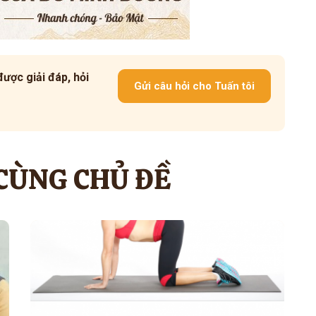
ược giải đáp, hỏi
Gửi câu hỏi cho Tuấn tôi
 CÙNG CHỦ ĐỀ