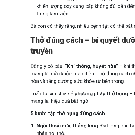
khiến lượng oxy cung cấp không đủ, dẫn đến 
trung làm việc.
Bà con có thấy rằng, nhiều bệnh tật có thể bắ
Thở đúng cách – bí quyết dưỡn
Mề Đay Đỗ Minh - Đánh Bay
truyền
4,2K
thành viên
Đông y có câu:
“Khí thông, huyết hòa”
– khí t
Mề đay, mẩn ngứa gây khó chịu và ả
Đây là nơi tôi chia sẻ cách giảm ngứ
mang lại sức khỏe toàn diện. Thở đúng cách chí
ngừa tái phát
hòa và tăng cường sức khỏe từ bên trong.
Tuấn tôi xin chia sẻ
phương pháp thở bụng – 
mang lại hiệu quả bất ngờ:
5 bước tập thở bụng đúng cách
Ngồi thoải mái, thẳng lưng:
Đặt lòng bàn tay
nhận hơi thở.