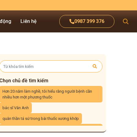
 động
Liên hệ
0987 399 376
Chọn chủ đề tìm kiếm
Hơn 20 năm làm nghề, tôi hiểu rằng người bệnh cần
nhiều hơn một phương thuốc
bác sĩ Vân Anh
quân thần tá sứ trong bài thuốc xương khớp
cơ chế bài thuốc chữa viêm họng viêm amidan Đỗ Minh
Đường