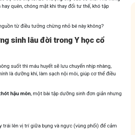
hay quên, chóng mặt khi thay đổi tư thế, khó tập
t nguồn từ điều tưởng chừng nhỏ bé này không?
g sinh lâu đời trong Y học cổ
 Mẩn Ngứa
Tuấn tôi - Y diệu thuốc nam
95,5k
thành viên
hông suốt thì máu huyết sẽ lưu chuyển nhịp nhàng,
nh hưởng sinh hoạt.
Góc nhỏ tôi chia sẻ với bà con về chuyện thuốc Nam, về
a, làm dịu da và
tất tần tật kiến thức sức khỏe và cách chăm sóc bản
nh là dưỡng khí, làm sạch nội môi, giúp cơ thể điều
thân theo YHCT.
thót hậu môn
, một bài tập dưỡng sinh đơn giản nhưng
 trái lên vị trí giữa bụng và ngực (vùng phổi) để cảm