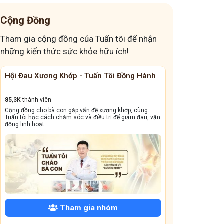
Chuyện của Tuấn tôi – Vì sao tôi cứ phải cẩn thận đến
Cộng Đồng
thế?
Tham gia cộng đồng của Tuấn tôi để nhận
Kết Hợp Y Học Cổ Truyền Và Y Học Hiện Đại Trong
những kiến thức sức khỏe hữu ích!
Khám Chữa Bệnh: Con Đường Tất Yếu Cho Sức Khỏe
Toàn Diện
Hội Đau Xương Khớp - Tuấn Tôi Đồng Hành
Cộng Đồng Chữ
Hướng Dẫn Bà Con Chẩn Bệnh Ngũ Tạng Qua Ngũ Dịch
– Góc Nhìn Từ Y Học Cổ Truyền
85,3K
thành viên
13,1k
thành viên
Ngâm Chân – Bí Quyết Dưỡng Sinh Từ Gốc Rễ Sức
Cộng đồng cho bà con gặp vấn đề xương khớp, cùng
Cộng đồng này sẽ gi
Khỏe
Tuấn tôi học cách chăm sóc và điều trị để giảm đau, vận
dẳng, viêm xoang tá
động linh hoạt.
10 Thông Điệp Tuấn Tôi Theo Đuổi – Hành Trình Sứ
Mệnh Y Học Cổ Truyền
3 điều quan trọng hơn chuyện ăn uống trong dưỡng
sinh.
Mỡ nội tạng – “vòng bụng to ra, vòng đời ngắn lại”
Chuyện tầm soát K, cùng 3 lời khuyên từ đáy lòng Tuấn
Tham gia nhóm
tôi