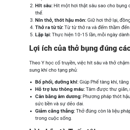
Hít sâu:
Hít một hơi thật sâu sao cho bụng 
Tham gia n
thể.
Nín thở, thót hậu môn:
Giữ hơi thở lại, đồ
Thở ra từ từ:
Từ từ thở ra và đếm thầm đế
Lặp lại:
Thực hiện 10-15 lần, mỗi ngày dành
Lợi ích của thở bụng đúng cá
Theo Y học cổ truyền, việc hít sâu và thở chậm
sung khí cho tạng phủ:
Bổ phổi, dưỡng khí:
Giúp Phế tàng khí, tăng
Hỗ trợ lưu thông máu:
Tâm được thư giãn, 
Cân bằng âm dương:
Phương pháp thót hậu
sức bền và sự dẻo dai.
Giảm căng thẳng:
Thở đúng còn là liệu pháp
trong cuộc sống.