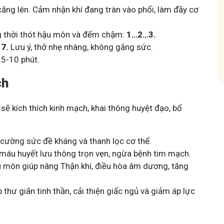
căng lên. Cảm nhận khí đang tràn vào phổi, làm đầy cơ
hóm
Tham gia nhóm
ng thời thót hậu môn và đếm chậm:
1…2…3.
n
7.
Lưu ý, thở nhẹ nhàng, không gắng sức.
 5-10 phút.
ch
 sẽ kích thích kinh mạch, khai thông huyệt đạo, bổ
 cường sức đề kháng và thanh lọc cơ thể.
máu huyết lưu thông trọn vẹn, ngừa bệnh tim mạch.
 môn giúp nâng Thận khí, điều hòa âm dương, tăng
 thư giãn tinh thần, cải thiện giấc ngủ và giảm áp lực