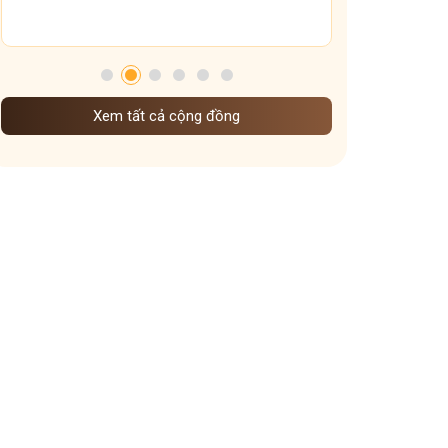
Tuấn ơi, sao mày tham quá vậy?
Chuyện người bệnh K, cùng câu nói “Chỉ còn 3 tháng”
đầy “ám ảnh”
[CẢNH BÁO] Nhiều kẻ gian đang giả mạo tôi và Đỗ
Xem tất cả cộng đồng
Minh Đường để lừa đảo người bệnh
ca sĩ bị viêm xoang
Covid-19 hoành hành tại Việt Nam: Đừng chủ quan,
nhưng cũng đừng hoảng loạn!
thuốc điều trị covid tại nhà