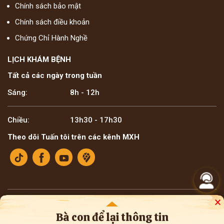
Chính sách bảo mật
Chính sách điều khoản
Chứng Chỉ Hành Nghề
LỊCH KHÁM BỆNH
Tất cả các ngày trong tuần
Sáng:
8h - 12h
Chiều:
13h30 - 17h30
Theo dõi Tuấn tôi trên các kênh MXH
×
Bản quyền ©2025 Lương y Đỗ Minh Tuấn
* Thông tin trên website mang tính tham khảo nội bộ về y học cổ truyền. Bà con
Bà con để lại thông tin
không nên tự ý áp dụng chẩn đoán hay điều trị bệnh, cần tham khảo ý kiến của