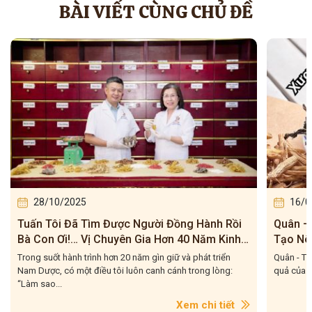
BÀI VIẾT CÙNG CHỦ ĐỀ
28/10/2025
16/0
Tuấn Tôi Đã Tìm Được Người Đồng Hành Rồi
Quân – 
Bà Con Ơi!… Vị Chuyên Gia Hơn 40 Năm Kinh
Tạo Nê
Nghiệm
Của Tu
Trong suốt hành trình hơn 20 năm gìn giữ và phát triển
Quân - Thầ
Nam Dược, có một điều tôi luôn canh cánh trong lòng:
quả của m
“Làm sao...
Xem chi tiết