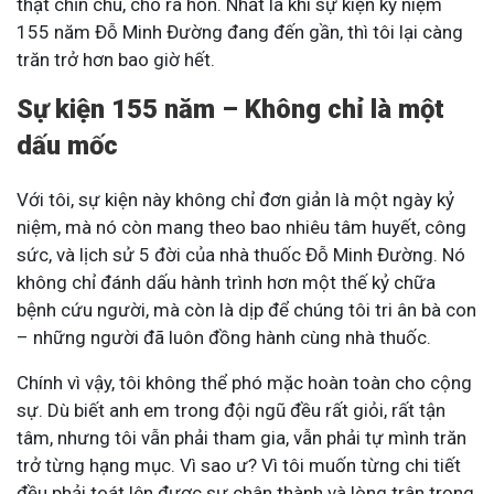
thật chỉn chu, cho ra hồn. Nhất là khi sự kiện kỷ niệm
155 năm Đỗ Minh Đường đang đến gần, thì tôi lại càng
trăn trở hơn bao giờ hết.
Sự kiện 155 năm – Không chỉ là một
dấu mốc
Với tôi, sự kiện này không chỉ đơn giản là một ngày kỷ
niệm, mà nó còn mang theo bao nhiêu tâm huyết, công
sức, và lịch sử 5 đời của nhà thuốc Đỗ Minh Đường. Nó
không chỉ đánh dấu hành trình hơn một thế kỷ chữa
bệnh cứu người, mà còn là dịp để chúng tôi tri ân bà con
– những người đã luôn đồng hành cùng nhà thuốc.
Chính vì vậy, tôi không thể phó mặc hoàn toàn cho cộng
sự. Dù biết anh em trong đội ngũ đều rất giỏi, rất tận
tâm, nhưng tôi vẫn phải tham gia, vẫn phải tự mình trăn
trở từng hạng mục. Vì sao ư? Vì tôi muốn từng chi tiết
đều phải toát lên được sự chân thành và lòng trân trọng