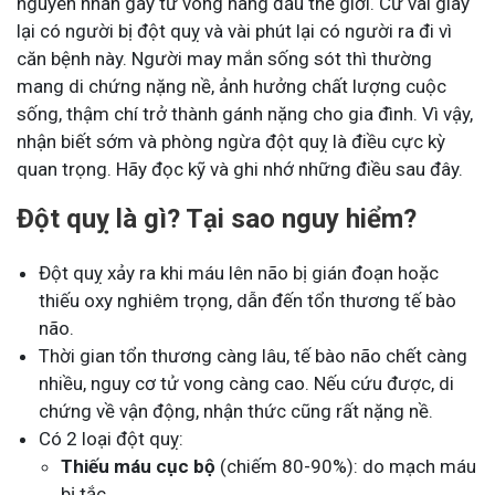
nguyên nhân gây tử vong hàng đầu thế giới. Cứ vài giây
lại có người bị đột quỵ và vài phút lại có người ra đi vì
căn bệnh này. Người may mắn sống sót thì thường
mang di chứng nặng nề, ảnh hưởng chất lượng cuộc
sống, thậm chí trở thành gánh nặng cho gia đình. Vì vậy,
nhận biết sớm và phòng ngừa đột quỵ là điều cực kỳ
quan trọng. Hãy đọc kỹ và ghi nhớ những điều sau đây.
Đột quỵ là gì? Tại sao nguy hiểm?
Đột quỵ xảy ra khi máu lên não bị gián đoạn hoặc
thiếu oxy nghiêm trọng, dẫn đến tổn thương tế bào
não.
Thời gian tổn thương càng lâu, tế bào não chết càng
nhiều, nguy cơ tử vong càng cao. Nếu cứu được, di
chứng về vận động, nhận thức cũng rất nặng nề.
Có 2 loại đột quỵ:
Thiếu máu cục bộ
(chiếm 80-90%): do mạch máu
bị tắc.