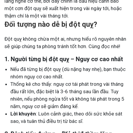
lắng nghe cơ thể, bởi đây chính là dấu hiệu cảnh báo
một cơn đột quỵ sẽ xuất hiện trong vài ngày tới, hoặc
thậm chí là một vài tháng tới.
Đối tượng nào dễ bị đột quỵ?
Đột quỵ không chừa một ai, nhưng hiểu rõ nguyên nhân
sẽ giúp chúng ta phòng tránh tốt hơn. Cùng đọc nhé!
1. Người từng bị đột quỵ – Nguy cơ cao nhất
Nếu đã từng bị đột quỵ (dù nặng hay nhẹ), bạn thuộc
nhóm nguy cơ cao nhất.
Thống kê cho thấy: nguy cơ tái phát trong vài tháng
đầu rất lớn, đặc biệt là 3-6 tháng sau lần đầu. Tuy
nhiên, nếu phòng ngừa tốt và không tái phát trong 5
năm, nguy cơ sẽ giảm đáng kể.
Lời khuyên
: Luôn cảnh giác, theo dõi sức khỏe sát
sao, và tuân thủ điều trị từ bác sĩ.