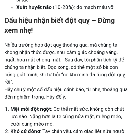
Xuất huyết não
(10-20%): do mạch máu vỡ.
Dấu hiệu nhận biết đột quỵ – Đừng
xem nhẹ!
Nhiều trường hợp đột quỵ thoáng qua, mà chúng ta
không nhận thức được, như cảm giác choáng váng,
ngất, hoa mắt chóng mặt… Sau đây, tôi phân tích kỹ để
chúng ta nhận biết. Đọc xong, có thể một số bà con
cũng giật mình, khi tự hỏi “có khi mình đã từng đột quỵ
rồi”.
Hãy chú ý một số dấu hiệu cảnh báo, từ nhẹ, thoáng qua
đến nghiêm trọng. Hãy để ý:
Mệt mỏi đột ngột
: Cơ thể mất sức, không còn chút
lực nào. Nặng hơn là tê cứng nửa mặt, miệng méo,
cười cũng méo mó.
Khó cử động
: Tay chân yếu, cảm giác liệt nửa người.