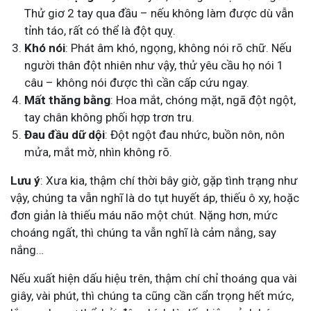
Thử giơ 2 tay qua đầu – nếu không làm được dù vẫn
tỉnh táo, rất có thể là đột quỵ.
Khó nói
: Phát âm khó, ngọng, không nói rõ chữ. Nếu
người thân đột nhiên như vậy, thử yêu cầu họ nói 1
câu – không nói được thì cần cấp cứu ngay.
Mất thăng bằng
: Hoa mắt, chóng mặt, ngã đột ngột,
tay chân không phối hợp trơn tru.
Đau đầu dữ dội
: Đột ngột đau nhức, buồn nôn, nôn
mửa, mắt mờ, nhìn không rõ.
Lưu ý
: Xưa kia, thậm chí thời bây giờ, gặp tình trạng như
vậy, chúng ta vẫn nghĩ là do tụt huyết áp, thiếu ô xy, hoặc
đơn giản là thiếu máu não một chút. Nặng hơn, mức
choáng ngất, thì chúng ta vẫn nghĩ là cảm nắng, say
nắng…
Nếu xuất hiện dấu hiệu trên, thậm chí chỉ thoáng qua vài
giây, vài phút, thì chúng ta cũng cần cẩn trọng hết mức,