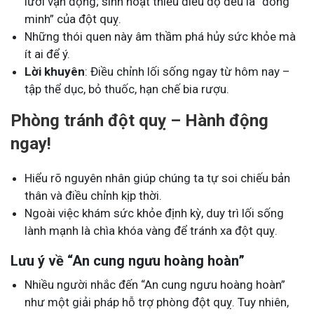
lười vận động; sinh hoạt thiếu điều độ đều là “đồng
minh” của đột quỵ.
Những thói quen này âm thầm phá hủy sức khỏe mà
ít ai để ý.
Lời khuyên
: Điều chỉnh lối sống ngay từ hôm nay –
tập thể dục, bỏ thuốc, hạn chế bia rượu.
Phòng tránh đột quỵ – Hành động
ngay!
Hiểu rõ nguyên nhân giúp chúng ta tự soi chiếu bản
thân và điều chỉnh kịp thời.
Ngoài việc khám sức khỏe định kỳ, duy trì lối sống
lành mạnh là chìa khóa vàng để tránh xa đột quỵ.
Lưu ý về “An cung ngưu hoàng hoàn”
Nhiều người nhắc đến “An cung ngưu hoàng hoàn”
như một giải pháp hỗ trợ phòng đột quỵ. Tuy nhiên,