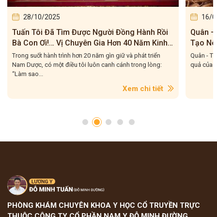
28/10/2025
16/0
Tuấn Tôi Đã Tìm Được Người Đồng Hành Rồi
Quân – 
Bà Con Ơi!… Vị Chuyên Gia Hơn 40 Năm Kinh
Tạo Nê
Nghiệm
Của Tu
Trong suốt hành trình hơn 20 năm gìn giữ và phát triển
Quân - Thầ
Nam Dược, có một điều tôi luôn canh cánh trong lòng:
quả của m
“Làm sao...
Xem chi tiết
PHÒNG KHÁM CHUYÊN KHOA Y HỌC CỔ TRUYỀN TRỰC
THUỘC CÔNG TY CỔ PHẦN NAM Y ĐỖ MINH ĐƯỜNG