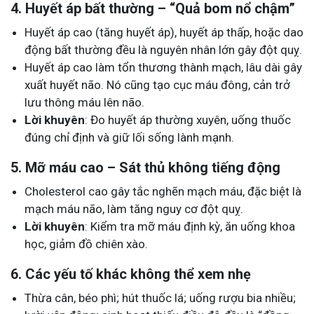
4. Huyết áp bất thường – “Quả bom nổ chậm”
Huyết áp cao (tăng huyết áp), huyết áp thấp, hoặc dao
động bất thường đều là nguyên nhân lớn gây đột quỵ.
Huyết áp cao làm tổn thương thành mạch, lâu dài gây
xuất huyết não. Nó cũng tạo cục máu đông, cản trở
lưu thông máu lên não.
Lời khuyên
: Đo huyết áp thường xuyên, uống thuốc
đúng chỉ định và giữ lối sống lành mạnh.
5. Mỡ máu cao – Sát thủ không tiếng động
Cholesterol cao gây tắc nghẽn mạch máu, đặc biệt là
mạch máu não, làm tăng nguy cơ đột quỵ.
Lời khuyên
: Kiểm tra mỡ máu định kỳ, ăn uống khoa
học, giảm đồ chiên xào.
6. Các yếu tố khác không thể xem nhẹ
Thừa cân, béo phì; hút thuốc lá; uống rượu bia nhiều;