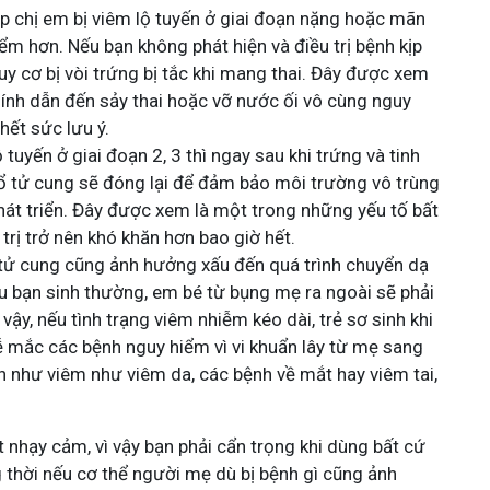
p chị em bị viêm lộ tuyến ở giai đoạn nặng hoặc mãn
iểm hơn. Nếu bạn không phát hiện và điều trị bệnh kịp
guy cơ bị vòi trứng bị tắc khi mang thai. Đây được xem
ính dẫn đến sảy thai hoặc vỡ nước ối vô cùng nguy
hết sức lưu ý.
 tuyến ở giai đoạn 2, 3 thì ngay sau khi trứng và tinh
ổ tử cung sẽ đóng lại để đảm bảo môi trường vô trùng
hát triển. Đây được xem là một trong những yếu tố bất
u trị trở nên khó khăn hơn bao giờ hết.
 tử cung cũng ảnh hưởng xấu đến quá trình chuyển dạ
u bạn sinh thường, em bé từ bụng mẹ ra ngoài sẽ phải
 vậy, nếu tình trạng viêm nhiễm kéo dài, trẻ sơ sinh khi
ễ mắc các bệnh nguy hiểm vì vi khuẩn lây từ mẹ sang
n như viêm như viêm da, các bệnh về mắt hay viêm tai,
 nhạy cảm, vì vậy bạn phải cẩn trọng khi dùng bất cứ
 thời nếu cơ thể người mẹ dù bị bệnh gì cũng ảnh