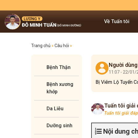
Về Tuấn tôi
Trang chủ
»
Câu hỏi
»
Người dùng
Bệnh Thận
11:07 - 22/01
Bị Viêm Lộ Tuyến C
Bệnh xương
khớp
Tuấn tôi giải
Da Liễu
Tuấn tôi giải đá
Dưỡng sinh
Nội dung c