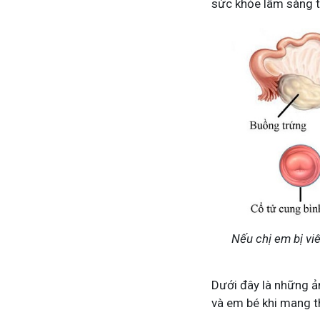
sức khỏe lâm sàng tổ
Nếu chị em bị viê
Dưới đây là những ả
và em bé khi mang t