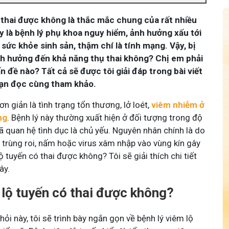
ó thai được không là thắc mắc chung của rất nhiều
y là bệnh lý phụ khoa nguy hiểm, ảnh hưởng xấu tới
sức khỏe sinh sản, thậm chí là tính mạng. Vậy, bị
nh hưởng đến khả năng thụ thai không? Chị em phải
 đề nào? Tất cả sẽ được tôi giải đáp trong bài viết
bạn đọc cùng tham khảo.
ơn giản là tình trạng tổn thương, lở loét,
viêm nhiễm ở
ng
. Bệnh lý này thường xuất hiện ở đối tượng trong độ
ã quan hệ tình dục là chủ yếu. Nguyên nhân chính là do
, trùng roi, nấm hoặc virus xâm nhập vào vùng kín gây
lộ tuyến có thai được không? Tôi sẽ giải thích chi tiết
ây.
 lộ tuyến có thai được không?
 hỏi này, tôi sẽ trình bày ngắn gọn về bệnh lý viêm lộ