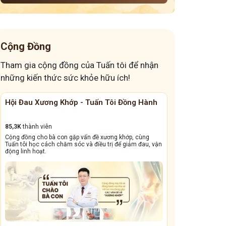
Cộng Đồng
Tham gia cộng đồng của Tuấn tôi để nhận
những kiến thức sức khỏe hữu ích!
Hội Đau Xương Khớp - Tuấn Tôi Đồng Hành
Cộng Đồng Chữ
85,3K
thành viên
13,1k
thành viên
Cộng đồng cho bà con gặp vấn đề xương khớp, cùng
Cộng đồng này sẽ gi
Tuấn tôi học cách chăm sóc và điều trị để giảm đau, vận
dẳng, viêm xoang tá
động linh hoạt.