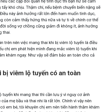
, nếu các cặp đôi quan hệ tình dục thì bạn nữ sẽ cảm
g tấy khó chịu. Thậm chí, nếu bệnh chuyển biến nặng sẽ
 Điều này ảnh hưởng rất lớn đến ham muốn tình dục,
g còn cảm thấy hứng thú nữa và tự ti về chính cơ thể
 đời sống vợ chồng cũng giảm đi không ít, ảnh hưởng
 thai.
 trên nên việc mang thai khi bị viêm lộ tuyến là điều
ếu chị em phát hiện mình đang mắc viêm lộ tuyến khi
hăm khám ngay. Như vậy sẽ đảm bảo an toàn cho cả
 bị viêm lộ tuyến có an toàn
ộ tuyến khi mang thai thì cần lưu ý vì nguy cơ ảnh
ủa mẹ bầu và thai nhi là rất lớn. Chính vì vậy nên
h có em bé, tôi khuyên chị em nên tiến hành thăm khám