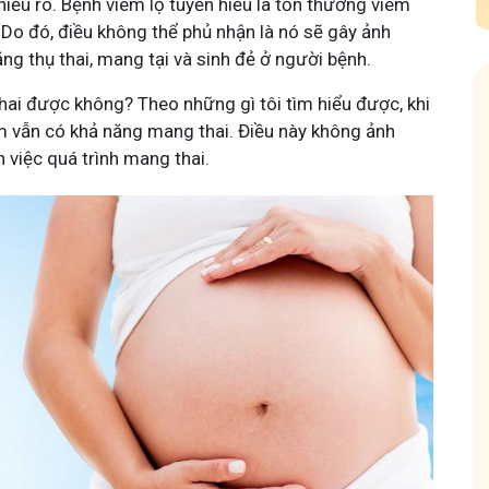
iểu rõ. Bệnh viêm lộ tuyến hiểu là tổn thương viêm
 Do đó, điều không thể phủ nhận là nó sẽ gây ảnh
ng thụ thai, mang tại và sinh đẻ ở người bệnh.
thai được không? Theo những gì tôi tìm hiểu được, khi
m vẫn có khả năng mang thai. Điều này không ảnh
 việc quá trình mang thai.
 Mẩn Ngứa
Tuấn tôi - Y diệu thuốc nam
95,5k
thành viên
nh hưởng sinh hoạt.
Góc nhỏ tôi chia sẻ với bà con về chuyện thuốc Nam, về
a, làm dịu da và
tất tần tật kiến thức sức khỏe và cách chăm sóc bản
thân theo YHCT.