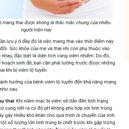
hóm
Tham gia nhóm
có mang thai được không là thắc mắc chung của nhiều
người hiện nay
cần lưu ý ở đây đó là việc mang thai vào thời điểm này
 đối. Sức khỏe của mẹ và thai nhi còn phụ thuộc vào
c nhau, đặc biệt là diện tích cùng viêm nhiễm. Do đó,
kế hoạch sinh đẻ, bạn cần phải lường trước được những
i khi bị viêm lộ tuyến.
ố ảnh hưởng của bệnh viêm lộ tuyến đến khả năng mang
 như sau:
ụ thai:
Khi niêm mạc bị viêm sẽ dẫn đến tình trạng
tử cung tiết ra có độ pH không phù hợp với tinh trùng.
ây gây nhiều khó khăn cho quá trình di chuyển của tinh
một số lượng lớn tinh trùng bị chết trước khi gặp trứng.