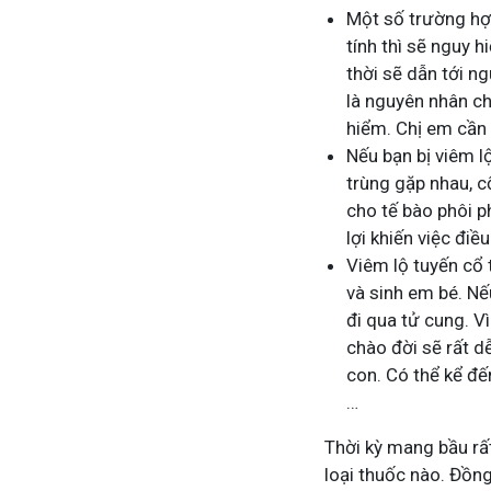
Một số trường hợ
tính thì sẽ nguy h
thời sẽ dẫn tới n
là nguyên nhân ch
hiểm. Chị em cần 
Nếu bạn bị viêm lộ
trùng gặp nhau, c
cho tế bào phôi p
lợi khiến việc điề
Viêm lộ tuyến cổ
và sinh em bé. Nế
đi qua tử cung. Vì
chào đời sẽ rất d
con. Có thể kể đế
…
Thời kỳ mang bầu rất
loại thuốc nào. Đồng