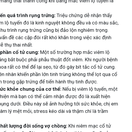
mang thai thành công khi đang mắc viêm lộ tuyến là
n quá trình rụng trứng:
Triệu chứng dễ nhận thấy
m lộ tuyến đó là kinh nguyệt không đều và có màu sắc,
hu trình rụng trứng cũng bị đảo lộn nghiêm trọng.
vấn đề các cặp đôi rất khó khăn trong việc xác định
ễ thụ thai nhất.
phần cổ tử cung:
Một số trường hợp mắc viêm lộ
ặng bắt buộc phải phẫu thuật đốt viêm. Khi người bệnh
oa rất có thể để lại sẹo, từ đó gây bít tắc cổ tử cung.
ên nhân khiến phần lớn tinh trùng không thể lọt qua cổ
n trong gặp trứng để tiến hành thụ tinh được.
ức khỏe chung của cơ thể:
Nếu bị viêm lộ tuyến, một
 hiện mà bạn có thể cảm nhận được đó là xuất hiện
ụng dưới. Điều này sẽ ảnh hưởng tới sức khỏe, chị em
tâm lý mệt mỏi, stress kéo dài và thậm chí là trầm
hất lượng đời sống vợ chồng:
Khi niêm mạc cổ tử