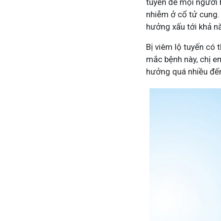
tuyến để mọi người h
nhiễm ở cổ tử cung.
hưởng xấu tới khả nă
Bị viêm lộ tuyến có 
mắc bệnh này, chị e
hưởng quá nhiều đến
Mề Đay Đỗ Minh - Đánh Bay
4,2K
thành viên
Mề đay, mẩn ngứa gây khó chịu và ả
Đây là nơi tôi chia sẻ cách giảm ngứ
ngừa tái phát