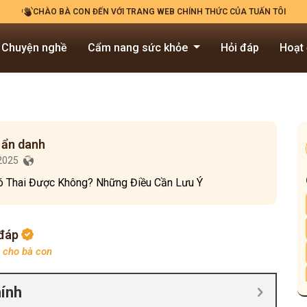
CHÀO BÀ CON ĐẾN VỚI TRANG WEB CHÍNH THỨC CỦA TUẤN TÔI
Chuyện nghề
Cẩm nang sức khỏe
Hỏi đáp
Hoạt
 ẩn danh
/2025
ó Thai Được Không? Những Điều Cần Lưu Ý
 đáp
p cho bà con
hính