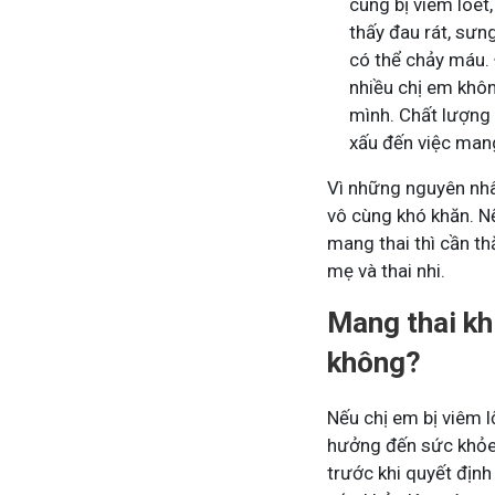
cung bị viêm loét
thấy đau rát, sưn
có thể chảy máu.
nhiều chị em khôn
mình. Chất lượng
xấu đến việc mang
Vì những nguyên nhân
vô cùng khó khăn. N
mang thai thì cần t
mẹ và thai nhi.
Mang thai khi
không?
Nếu chị em bị viêm l
hưởng đến sức khỏe c
trước khi quyết địn