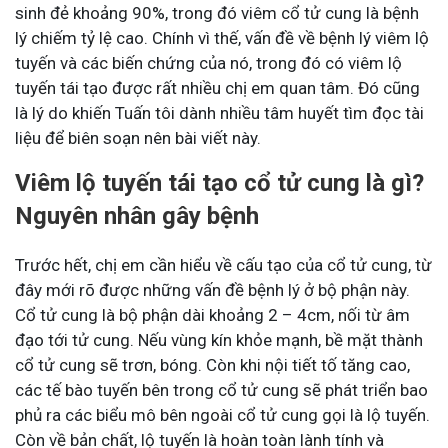
sinh đẻ khoảng 90%, trong đó viêm cổ tử cung là bệnh
lý chiếm tỷ lệ cao. Chính vì thế, vấn đề về bệnh lý viêm lộ
tuyến và các biến chứng của nó, trong đó có viêm lộ
tuyến tái tạo được rất nhiều chị em quan tâm. Đó cũng
là lý do khiến Tuấn tôi dành nhiều tâm huyết tìm đọc tài
liệu để biên soạn nên bài viết này.
Viêm lộ tuyến tái tạo cổ tử cung là gì?
Nguyên nhân gây bệnh
Trước hết, chị em cần hiểu về cấu tạo của cổ tử cung, từ
đây mới rõ được những vấn đề bệnh lý ở bộ phận này.
Cổ tử cung là bộ phận dài khoảng 2 – 4cm, nối từ âm
đạo tới tử cung. Nếu vùng kín khỏe mạnh, bề mặt thành
cổ tử cung sẽ trơn, bóng. Còn khi nội tiết tố tăng cao,
các tế bào tuyến bên trong cổ tử cung sẽ phát triển bao
phủ ra các biểu mô bên ngoài cổ tử cung gọi là lộ tuyến.
Còn về bản chất, lộ tuyến là hoàn toàn lành tính và