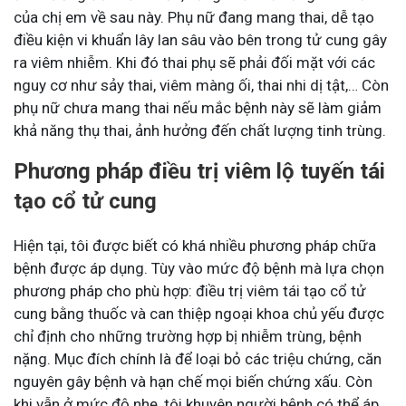
của chị em về sau này. Phụ nữ đang mang thai, dễ tạo
điều kiện vi khuẩn lây lan sâu vào bên trong tử cung gây
ra viêm nhiễm. Khi đó thai phụ sẽ phải đối mặt với các
nguy cơ như sảy thai, viêm màng ối, thai nhi dị tật,… Còn
phụ nữ chưa mang thai nếu mắc bệnh này sẽ làm giảm
khả năng thụ thai, ảnh hưởng đến chất lượng tinh trùng.
Phương pháp điều trị viêm lộ tuyến tái
tạo cổ tử cung
Hiện tại, tôi được biết có khá nhiều phương pháp chữa
bệnh được áp dụng. Tùy vào mức độ bệnh mà lựa chọn
phương pháp cho phù hợp: điều trị viêm tái tạo cổ tử
cung bằng thuốc và can thiệp ngoại khoa chủ yếu được
chỉ định cho những trường hợp bị nhiễm trùng, bệnh
nặng. Mục đích chính là để loại bỏ các triệu chứng, căn
nguyên gây bệnh và hạn chế mọi biến chứng xấu. Còn
khi vẫn ở mức độ nhẹ, tôi khuyên người bệnh có thể áp