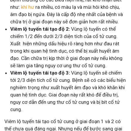
như:
khí hư
ra nhiều, có màu lạ và mùi hôi khó chịu,
âm đạo bị ngứa. Đây là cấp độ nhẹ nhất của bệnh và
chữa trị ở giai đoạn này sẽ đơn giản hơn rất nhiều.
Viêm lộ tuyến tái tạo độ 2:
Vùng lộ tuyến có thể
chiếm 1/2 đến dưới 2/3 diện tích của cổ tử cung.
Xuất hiện những dấu hiệu rõ ràng hơn như đau rát
trong khi quan hệ tình dục, có thể bị xuất huyết âm
đạo. Cần chữa trị kịp thời ở giai đoạn này nếu không
sẽ làm gia tăng nguy cơ ung thư cổ tử cung.
Viêm lộ tuyến tái tạo độ 3:
Vùng lộ tuyến sẽ chiếm
tới 2/3 diện tích cổ tử cung. Bệnh sẽ có các biểu hiện
nghiêm trọng như xuất huyết âm đạo và khó khăn khi
quan hệ tình dục. Giai đoạn này rất khó để điều trị,
nguy cơ dẫn đến ung thư cổ tử cung và bị bít cổ tử
cung.
Viêm lộ tuyến tái tạo cổ tử cung ở giai đoạn 1 và 2 có
thể chưa quá đáng ngại. Nhưng nếu để bước sang giai