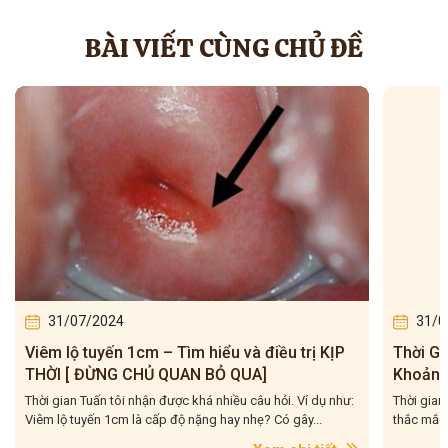
BÀI VIẾT CÙNG CHỦ ĐỀ
31/07/2024
31/0
Viêm lộ tuyến 1cm – Tìm hiểu và điều trị KỊP
Thời Gi
THỜI [ ĐỪNG CHỦ QUAN BỎ QUA]
Khoảng
Thời gian Tuấn tôi nhận được khá nhiều câu hỏi. Ví dụ như:
Thời gian
Viêm lộ tuyến 1cm là cấp độ nặng hay nhẹ? Có gây...
thắc mắc 