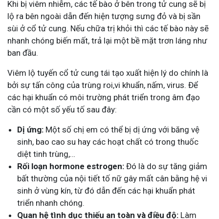
Khi bị viêm nhiễm, các tế bào ở bên trong tử cung sẽ bị
lộ ra bên ngoài dẫn đến hiện tượng sưng đỏ và bị sần
sùi ở cổ tử cung. Nếu chữa trị khỏi thì các tế bào này sẽ
nhanh chóng biến mất, trả lại một bề mặt trơn láng như
ban đầu.
Viêm lộ tuyến cổ tử cung tái tạo xuất hiện lý do chính là
bởi sự tấn công của trùng roi,vi khuẩn, nấm, virus. Để
các hại khuẩn có môi trường phát triển trong âm đạo
cần có một số yếu tố sau đây:
Dị ứng:
Một số chị em có thể bị dị ứng với băng vệ
sinh, bao cao su hay các hoạt chất có trong thuốc
diệt tinh trùng,…
Rối loạn hormone estrogen:
Đó là do sự tăng giảm
bất thường của nội tiết tố nữ gây mất cân bằng hệ vi
sinh ở vùng kín, từ đó dẫn đến các hại khuẩn phát
triển nhanh chóng.
Quan hệ tình dục thiếu an toàn và điều độ:
Làm