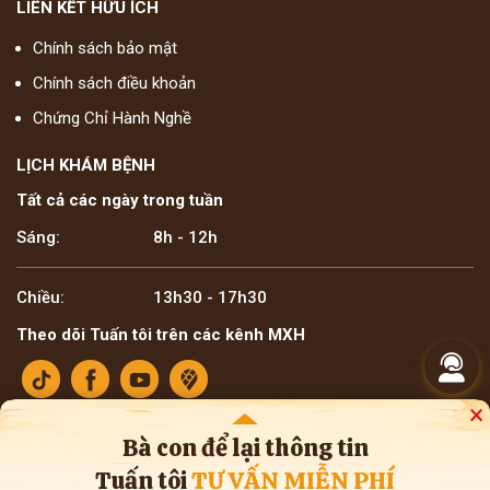
LIÊN KẾT HỮU ÍCH
Chính sách bảo mật
Chính sách điều khoản
Chứng Chỉ Hành Nghề
LỊCH KHÁM BỆNH
Tất cả các ngày trong tuần
Sáng:
8h - 12h
Chiều:
13h30 - 17h30
Theo dõi Tuấn tôi trên các kênh MXH
×
Bà con để lại thông tin
Tuấn tôi
TƯ VẤN MIỄN PHÍ
Bản quyền ©2025 Lương y Đỗ Minh Tuấn