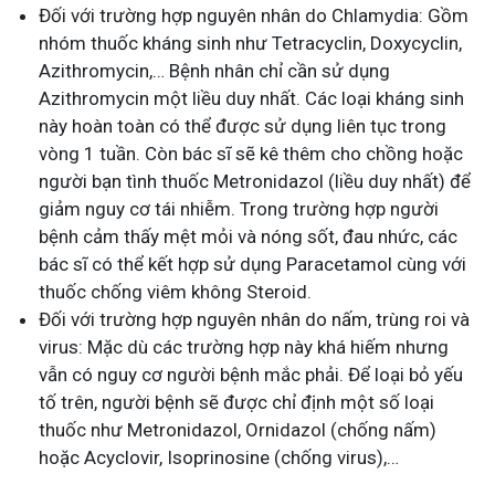
Đối với trường hợp nguyên nhân do Chlamydia: Gồm
nhóm thuốc kháng sinh như Tetracyclin, Doxycyclin,
Azithromycin,… Bệnh nhân chỉ cần sử dụng
Azithromycin một liều duy nhất. Các loại kháng sinh
này hoàn toàn có thể được sử dụng liên tục trong
vòng 1 tuần. Còn bác sĩ sẽ kê thêm cho chồng hoặc
người bạn tình thuốc Metronidazol (liều duy nhất) để
giảm nguy cơ tái nhiễm. Trong trường hợp người
bệnh cảm thấy mệt mỏi và nóng sốt, đau nhức, các
bác sĩ có thể kết hợp sử dụng Paracetamol cùng với
thuốc chống viêm không Steroid.
Đối với trường hợp nguyên nhân do nấm, trùng roi và
virus: Mặc dù các trường hợp này khá hiếm nhưng
vẫn có nguy cơ người bệnh mắc phải. Để loại bỏ yếu
tố trên, người bệnh sẽ được chỉ định một số loại
thuốc như Metronidazol, Ornidazol (chống nấm)
hoặc Acyclovir, Isoprinosine (chống virus),…