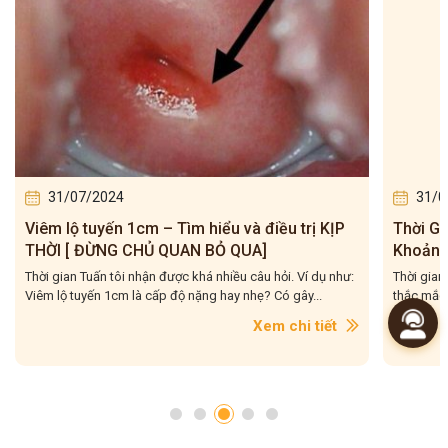
31/07/2024
31/0
Viêm lộ tuyến 1cm – Tìm hiểu và điều trị KỊP
Thời Gi
THỜI [ ĐỪNG CHỦ QUAN BỎ QUA]
Khoảng
Thời gian Tuấn tôi nhận được khá nhiều câu hỏi. Ví dụ như:
Thời gian
Viêm lộ tuyến 1cm là cấp độ nặng hay nhẹ? Có gây...
thắc mắc 
Xem chi tiết