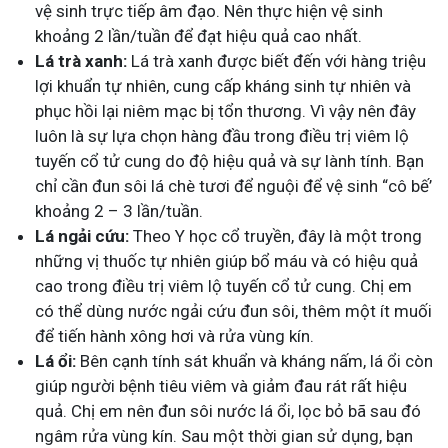
vệ sinh trực tiếp âm đạo. Nên thực hiện vệ sinh
khoảng 2 lần/tuần để đạt hiệu quả cao nhất.
Lá trà xanh:
Lá trà xanh được biết đến với hàng triệu
lợi khuẩn tự nhiên, cung cấp kháng sinh tự nhiên và
phục hồi lại niêm mạc bị tổn thương. Vì vậy nên đây
luôn là sự lựa chọn hàng đầu trong điều trị viêm lộ
tuyến cổ tử cung do độ hiệu quả và sự lành tính. Bạn
chỉ cần đun sôi lá chè tươi để nguội để vệ sinh “cô bế’
khoảng 2 – 3 lần/tuần.
Lá ngải cứu:
Theo Y học cổ truyền, đây là một trong
những vị thuốc tự nhiên giúp bổ máu và có hiệu quả
cao trong điều trị viêm lộ tuyến cổ tử cung. Chị em
có thể dùng nước ngải cứu đun sôi, thêm một ít muối
để tiến hành xông hơi và rửa vùng kín.
Lá ổi:
Bên cạnh tính sát khuẩn và kháng nấm, lá ổi còn
giúp người bệnh tiêu viêm và giảm đau rát rất hiệu
quả. Chị em nên đun sôi nước lá ổi, lọc bỏ bã sau đó
ngâm rửa vùng kín. Sau một thời gian sử dụng, bạn