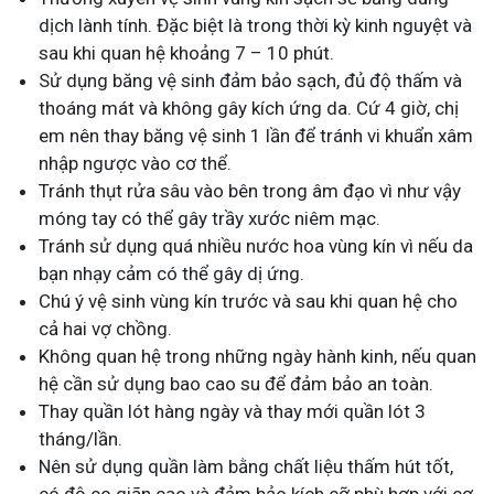
dịch lành tính. Đặc biệt là trong thời kỳ kinh nguyệt và
sau khi quan hệ khoảng 7 – 10 phút.
Sử dụng băng vệ sinh đảm bảo sạch, đủ độ thấm và
thoáng mát và không gây kích ứng da. Cứ 4 giờ, chị
em nên thay băng vệ sinh 1 lần để tránh vi khuẩn xâm
nhập ngược vào cơ thể.
Tránh thụt rửa sâu vào bên trong âm đạo vì như vậy
móng tay có thể gây trầy xước niêm mạc.
Tránh sử dụng quá nhiều nước hoa vùng kín vì nếu da
bạn nhạy cảm có thể gây dị ứng.
Chú ý vệ sinh vùng kín trước và sau khi quan hệ cho
cả hai vợ chồng.
Không quan hệ trong những ngày hành kinh, nếu quan
hệ cần sử dụng bao cao su để đảm bảo an toàn.
Thay quần lót hàng ngày và thay mới quần lót 3
tháng/lần.
Nên sử dụng quần làm bằng chất liệu thấm hút tốt,
có độ co giãn cao và đảm bảo kích cỡ phù hợp với cơ