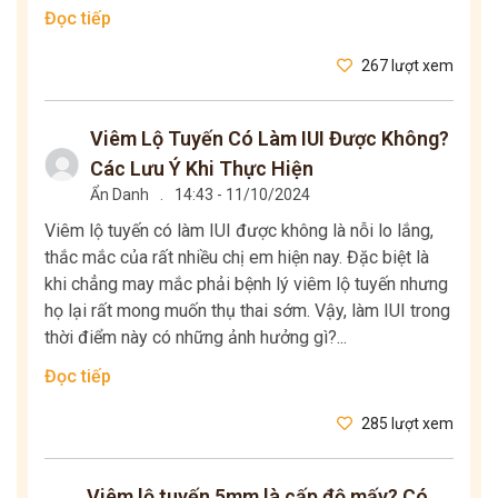
Đọc tiếp
267 lượt xem
Viêm Lộ Tuyến Có Làm IUI Được Không?
Các Lưu Ý Khi Thực Hiện
Ẩn Danh
.
14:43 - 11/10/2024
Viêm lộ tuyến có làm IUI được không là nỗi lo lắng,
thắc mắc của rất nhiều chị em hiện nay. Đặc biệt là
khi chẳng may mắc phải bệnh lý viêm lộ tuyến nhưng
họ lại rất mong muốn thụ thai sớm. Vậy, làm IUI trong
thời điểm này có những ảnh hưởng gì?...
Đọc tiếp
285 lượt xem
Viêm lộ tuyến 5mm là cấp độ mấy? Có