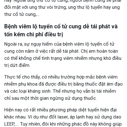
này. Ngoài ung thư cổ tử cung, người bệnh cũng sẽ phải
đối mặt với ung thư vòi trứng, ung thư lộ tuyến hay ung
thư cổ tử cung,…
Bệnh viêm lộ tuyến cổ tử cung dễ tái phát và
tốn kém chi phí điều trị
Ngoài ra, sự nguy hiểm của bệnh viêm lộ tuyến cổ tử
cung còn nằm ở việc rất dễ tái phát. Chị em hoàn toàn
có thể khống chế tình trạng viêm nhiễm nhưng khó điều
trị dứt điểm.
Thực tế cho thấy, có nhiều trường hợp mắc bệnh viêm
nhiễm phụ khoa đã được điều trị bằng thuốc đặt âm đạo
và các loại kháng sinh. Thế nhưng họ vẫn bị tái nhiễm
chỉ sau một thời gian ngừng sử dụng thuốc.
Hiện nay có rất nhiều phương pháp diệt tuyến hiện đại
khác nhau. Ví dụ như đốt laser, áp lạnh hay sử dụng dao
LEEP,…. Tuy nhiên, đôi khi những phác đồ này không giúp