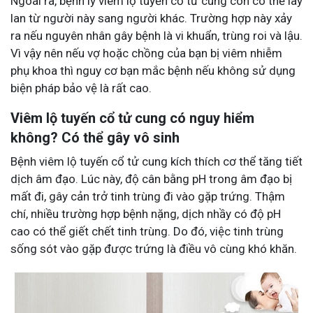
Ngoài ra, bệnh lý viêm lộ tuyến cổ tử cung còn có thể lây
lan từ người này sang người khác. Trường hợp này xảy
ra nếu nguyên nhân gây bệnh là vi khuẩn, trùng roi và lậu.
Vì vậy nên nếu vợ hoặc chồng của bạn bị viêm nhiễm
phụ khoa thì nguy cơ bạn mắc bệnh nếu không sử dụng
biện pháp bảo vệ là rất cao.
Viêm lộ tuyến cổ tử cung có nguy hiểm
không? Có thể gây vô sinh
Bệnh viêm lộ tuyến cổ tử cung kích thích cơ thể tăng tiết
dịch âm đạo. Lúc này, độ cân bằng pH trong âm đạo bị
mất đi, gây cản trở tinh trùng đi vào gặp trứng. Thậm
chí, nhiều trường hợp bệnh nặng, dịch nhầy có độ pH
cao có thể giết chết tinh trùng. Do đó, việc tinh trùng
sống sót vào gặp được trứng là điều vô cùng khó khăn.