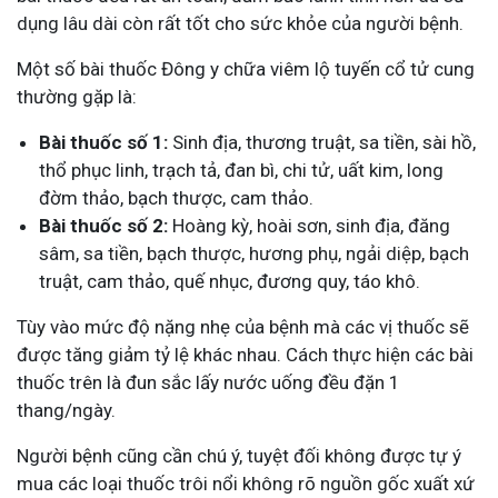
dụng lâu dài còn rất tốt cho sức khỏe của người bệnh.
Một số bài thuốc Đông y chữa viêm lộ tuyến cổ tử cung
thường gặp là:
Bài thuốc số 1:
Sinh địa, thương truật, sa tiền, sài hồ,
thổ phục linh, trạch tả, đan bì, chi tử, uất kim, long
đờm thảo, bạch thược, cam thảo.
Bài thuốc số 2:
Hoàng kỳ, hoài sơn, sinh địa, đăng
sâm, sa tiền, bạch thược, hương phụ, ngải diệp, bạch
truật, cam thảo, quế nhục, đương quy, táo khô.
Tùy vào mức độ nặng nhẹ của bệnh mà các vị thuốc sẽ
được tăng giảm tỷ lệ khác nhau. Cách thực hiện các bài
thuốc trên là đun sắc lấy nước uống đều đặn 1
thang/ngày.
Người bệnh cũng cần chú ý, tuyệt đối không được tự ý
mua các loại thuốc trôi nổi không rõ nguồn gốc xuất xứ