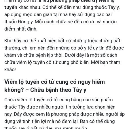
Hiện nay có rất nhiều
phương pháp điều trị viêm lộ
tuyến
khác nhau. Có thể kể đến như dùng thuốc Tây y,
áp dụng mẹo dân gian tại nhà hay sử dụng các bài
thuốc Đông y. Mỗi cách chữa sẽ đều có ưu và nhược
điểm nhất định.
Khi thấy cơ thể xuất hiện bất cứ những triệu chứng bất
thường, chị em nên đến những cơ sở y tế uy tín để được
khám và chữa bệnh kịp thời. Dưới đây là một số cách
chữa viêm lộ tuyến cổ tử cung phổ biến. Mời bạn tham
khảo!
Viêm lộ tuyến cổ tử cung có nguy hiểm
không? – Chữa bệnh theo Tây y
Chữa viêm lộ tuyến cổ tử cung bằng các sản phẩm
thuốc Tây được nhiều người tin tưởng lựa chọn hiện
nay. Đây được xem là phương pháp được nhiều người áp
dụng về tính tiện lợi mà nó đem lại. Bạn có thể dùng
thuốc Tây ở bất cứ đâu mà mình muốn.