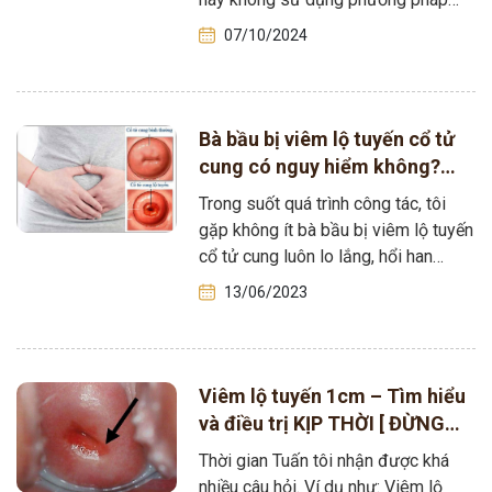
này?… Những câu hỏi…
07/10/2024
Bà bầu bị viêm lộ tuyến cổ tử
cung có nguy hiểm không?
Làm sao để chữa DỨT ĐIỂM?
Trong suốt quá trình công tác, tôi
gặp không ít bà bầu bị viêm lộ tuyến
cổ tử cung luôn lo lắng, hổi han
nhiều…
13/06/2023
Viêm lộ tuyến 1cm – Tìm hiểu
và điều trị KỊP THỜI [ ĐỪNG
CHỦ QUAN BỎ QUA]
Thời gian Tuấn tôi nhận được khá
nhiều câu hỏi. Ví dụ như: Viêm lộ