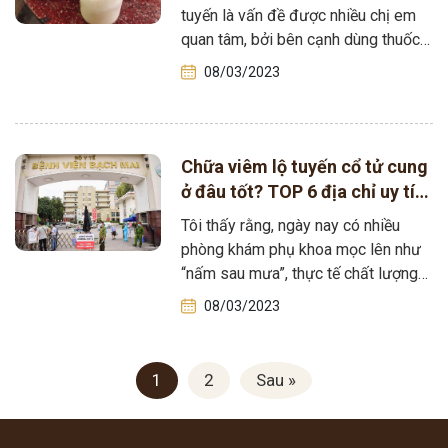
tuyến là vấn đề được nhiều chị em
quan tâm, bởi bên cạnh dùng thuốc,
chế độ…
08/03/2023
Chữa viêm lộ tuyến cổ tử cung
ở đâu tốt? TOP 6 địa chỉ uy tín
Tuấn tôi gửi đến bạn
Tôi thấy rằng, ngày nay có nhiều
phòng khám phụ khoa mọc lên như
“nấm sau mưa”, thực tế chất lượng
ra sao thì chưa…
08/03/2023
1
2
Sau »