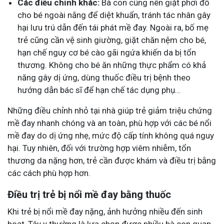
Các điều chỉnh khác:
Bà con cũng nên giặt phơi đồ
cho bé ngoài nắng để diệt khuẩn, tránh tác nhân gây
hại lưu trú dẫn đến tái phát mề đay. Ngoài ra, bố mẹ
trẻ cũng cần vệ sinh giường, giặt chăn nệm cho bé,
hạn chế nguy cơ bé cào gãi ngứa khiến da bị tổn
thương. Không cho bé ăn những thực phẩm có khả
năng gây dị ứng, dùng thuốc điều trị bệnh theo
hướng dẫn bác sĩ để hạn chế tác dụng phụ…
Những điều chỉnh nhỏ tại nhà giúp trẻ giảm triệu chứng
mề đay nhanh chóng và an toàn, phù hợp với các bé nổi
mề đay do dị ứng nhẹ, mức độ cấp tính không quá nguy
hại. Tuy nhiên, đối với trường hợp viêm nhiễm, tổn
thương da nặng hơn, trẻ cần được khám và điều trị bằng
các cách phù hợp hơn.
Điều trị trẻ bị nổi mề đay bằng thuốc
Khi trẻ bị nổi mề đay nặng, ảnh hưởng nhiều đến sinh