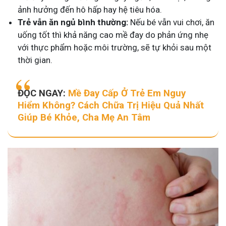
ảnh hưởng đến hô hấp hay hệ tiêu hóa.
Trẻ vẫn ăn ngủ bình thường:
Nếu bé vẫn vui chơi, ăn
uống tốt thì khả năng cao mề đay do phản ứng nhẹ
với thực phẩm hoặc môi trường, sẽ tự khỏi sau một
thời gian.
ĐỌC NGAY:
Mề Đay Cấp Ở Trẻ Em Nguy
Hiểm Không? Cách Chữa Trị Hiệu Quả Nhất
Giúp Bé Khỏe, Cha Mẹ An Tâm