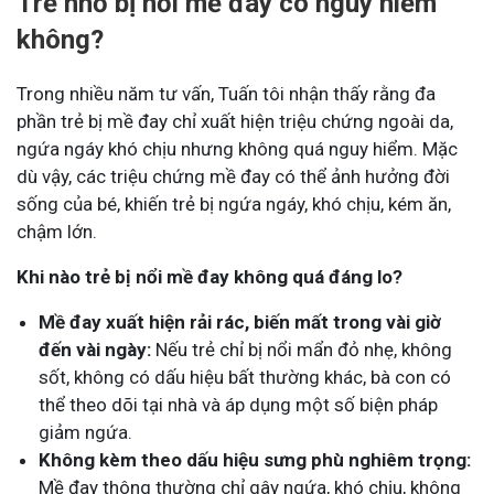
Trẻ nhỏ bị nổi mề đay có nguy hiểm
không?
Trong nhiều năm tư vấn, Tuấn tôi nhận thấy rằng đa
phần trẻ bị mề đay chỉ xuất hiện triệu chứng ngoài da,
ngứa ngáy khó chịu nhưng không quá nguy hiểm. Mặc
dù vậy, các triệu chứng mề đay có thể ảnh hưởng đời
sống của bé, khiến trẻ bị ngứa ngáy, khó chịu, kém ăn,
chậm lớn.
Khi nào trẻ bị nổi mề đay không quá đáng lo?
Mề đay xuất hiện rải rác, biến mất trong vài giờ
đến vài ngày:
Nếu trẻ chỉ bị nổi mẩn đỏ nhẹ, không
sốt, không có dấu hiệu bất thường khác, bà con có
thể theo dõi tại nhà và áp dụng một số biện pháp
giảm ngứa.
Không kèm theo dấu hiệu sưng phù nghiêm trọng:
Mề đay thông thường chỉ gây ngứa, khó chịu, không