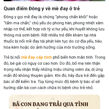
Quan điểm Đông y về mề đay ở trẻ
Đông y gọi mề đay là chứng “phong chẩn khối” hoặc
“tẩm ma chẩn,” chủ yếu do phong hàn, phong nhiệt xâm
nhập cơ thể, kết hợp với tỳ vị hư yếu, khí huyết không lưu
thông mà sinh bệnh. Rất nhiều trẻ đến khám tại nhà
thuốc bị nổi mề đay tái phát liên tục do cơ địa yếu, tiêu
hóa kém hoặc do ảnh hưởng của môi trường sống.
Trẻ bị nổi
mề đay cấp tính
phổ biến hơn mãn tính. Trong
đó, bé gái có nguy cơ cao hơn. Do đó, bố mẹ nên thận
trọng nếu nhận thấy những triệu chứng viêm da, dị ứng
mẩn đỏ không thuyên giảm. Khi đó, hãy đưa trẻ đến gặp
bác sĩ để kiểm tra. Tùy từng mức độ bệnh lý bác sĩ sẽ
hướng dẫn bà con cách chữa trị bệnh cho trẻ nhỏ.
BÀ CON ĐANG TRẢI QUA TÌNH