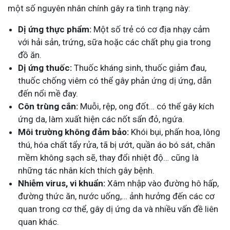
một số nguyên nhân chính gây ra tình trạng này:
Dị ứng thực phẩm:
Một số trẻ có cơ địa nhạy cảm
với hải sản, trứng, sữa hoặc các chất phụ gia trong
đồ ăn.
Dị ứng thuốc:
Thuốc kháng sinh, thuốc giảm đau,
thuốc chống viêm có thể gây phản ứng dị ứng, dẫn
đến nổi mề đay.
Côn trùng cắn:
Muỗi, rệp, ong đốt… có thể gây kích
ứng da, làm xuất hiện các nốt sẩn đỏ, ngứa.
Môi trường không đảm bảo:
Khói bụi, phấn hoa, lông
thú, hóa chất tẩy rửa, tã bị ướt, quần áo bó sát, chăn
mềm không sạch sẽ, thay đổi nhiệt độ… cũng là
những tác nhân kích thích gây bệnh.
Nhiễm virus, vi khuẩn:
Xâm nhập vào đường hô hấp,
đường thức ăn, nước uống,… ảnh hưởng đến các cơ
quan trong cơ thể, gây dị ứng da và nhiều vấn đề liên
quan khác.