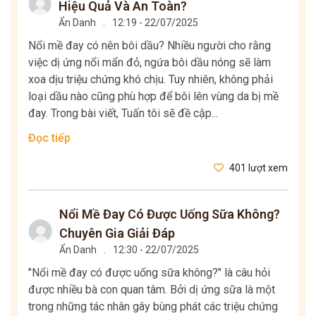
Hiệu Quả Và An Toàn?
Ẩn Danh
.
12:19 - 22/07/2025
Nổi mề đay có nên bôi dầu? Nhiều người cho rằng
việc dị ứng nổi mẩn đỏ, ngứa bôi dầu nóng sẽ làm
xoa dịu triệu chứng khó chịu. Tuy nhiên, không phải
loại dầu nào cũng phù hợp để bôi lên vùng da bị mề
đay. Trong bài viết, Tuấn tôi sẽ đề cập...
Đọc tiếp
401 lượt xem
Nổi Mề Đay Có Được Uống Sữa Không?
Chuyên Gia Giải Đáp
Ẩn Danh
.
12:30 - 22/07/2025
"Nổi mề đay có được uống sữa không?" là câu hỏi
được nhiều bà con quan tâm. Bởi dị ứng sữa là một
trong những tác nhân gây bùng phát các triệu chứng