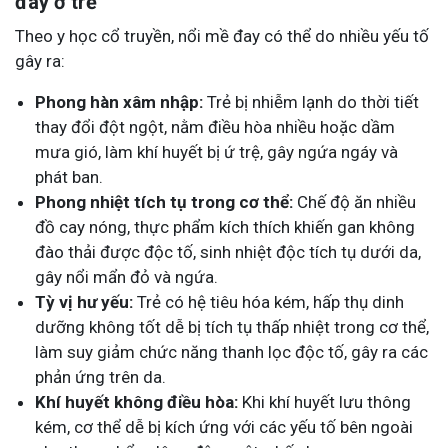
đay ở trẻ
Theo y học cổ truyền, nổi mề đay có thể do nhiều yếu tố
gây ra:
Phong hàn xâm nhập:
Trẻ bị nhiễm lạnh do thời tiết
thay đổi đột ngột, nằm điều hòa nhiều hoặc dầm
mưa gió, làm khí huyết bị ứ trệ, gây ngứa ngáy và
phát ban.
Phong nhiệt tích tụ trong cơ thể:
Chế độ ăn nhiều
đồ cay nóng, thực phẩm kích thích khiến gan không
đào thải được độc tố, sinh nhiệt độc tích tụ dưới da,
gây nổi mẩn đỏ và ngứa.
Tỳ vị hư yếu:
Trẻ có hệ tiêu hóa kém, hấp thụ dinh
dưỡng không tốt dễ bị tích tụ thấp nhiệt trong cơ thể,
làm suy giảm chức năng thanh lọc độc tố, gây ra các
phản ứng trên da.
Khí huyết không điều hòa:
Khi khí huyết lưu thông
kém, cơ thể dễ bị kích ứng với các yếu tố bên ngoài