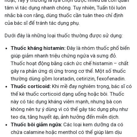
hoạt, Tây y thường là lựa chọn được nhiều bà con quan
tâm vì tác dụng nhanh chóng. Tuy nhiên, Tuấn tôi luôn
nhắc bà con rằng, dùng thuốc cần tuân theo chỉ định
của bác sĩ để tránh tác dụng phụ.
Dưới đây là những loại thuốc thường được sử dụng:
Thuốc kháng histamin:
Đây là nhóm thuốc phổ biến
giúp giảm nhanh triệu chứng ngứa và sưng đỏ.
Thuốc hoạt động bằng cách ức chế histamin – chất
gây ra phản ứng dị ứng trong cơ thể. Một số thuốc
thường dùng gồm loratadin, cetirizin, fexofenadin.
Thuốc corticoid:
Khi mề đay nghiêm trọng, bác sĩ có
thể kê thuốc corticoid dạng uống hoặc bôi. Thuốc
này có tác dụng kháng viêm mạnh, nhưng bà con
không nên tự ý dùng vì có thể gây tác dụng phụ như
teo da, tăng huyết áp, ảnh hưởng đến miễn dịch.
Thuốc bôi giảm ngứa:
Các loại kem dưỡng da có
chứa calamine hoặc menthol có thể giúp làm dịu