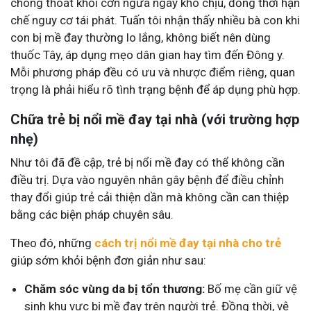
chóng thoát khỏi cơn ngứa ngáy khó chịu, đồng thời hạn
chế nguy cơ tái phát. Tuấn tôi nhận thấy nhiều bà con khi
con bị mề đay thường lo lắng, không biết nên dùng
thuốc Tây, áp dụng mẹo dân gian hay tìm đến Đông y.
Mỗi phương pháp đều có ưu và nhược điểm riêng, quan
trọng là phải hiểu rõ tình trạng bệnh để áp dụng phù hợp.
Chữa trẻ bị nổi mề đay tại nhà (với trường hợp
nhẹ)
Như tôi đã đề cập, trẻ bị nổi mề đay có thể không cần
điều trị. Dựa vào nguyên nhân gây bệnh để điều chỉnh
thay đổi giúp trẻ cải thiện dần mà không cần can thiệp
bằng các biện pháp chuyên sâu.
Theo đó, những
cách trị nổi mề đay tại nhà cho trẻ
giúp sớm khỏi bệnh đơn giản như sau:
Chăm sóc vùng da bị tổn thương:
Bố mẹ cần giữ vệ
sinh khu vực bị mề đay trên người trẻ. Đồng thời, vệ