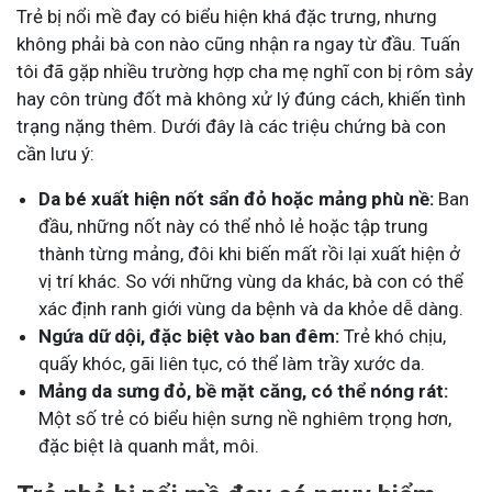
Trẻ bị nổi mề đay có biểu hiện khá đặc trưng, nhưng
không phải bà con nào cũng nhận ra ngay từ đầu. Tuấn
tôi đã gặp nhiều trường hợp cha mẹ nghĩ con bị rôm sảy
hay côn trùng đốt mà không xử lý đúng cách, khiến tình
trạng nặng thêm. Dưới đây là các triệu chứng bà con
cần lưu ý:
Da bé xuất hiện nốt sẩn đỏ hoặc mảng phù nề:
Ban
đầu, những nốt này có thể nhỏ lẻ hoặc tập trung
thành từng mảng, đôi khi biến mất rồi lại xuất hiện ở
vị trí khác. So với những vùng da khác, bà con có thể
xác định ranh giới vùng da bệnh và da khỏe dễ dàng.
Ngứa dữ dội, đặc biệt vào ban đêm:
Trẻ khó chịu,
quấy khóc, gãi liên tục, có thể làm trầy xước da.
Mảng da sưng đỏ, bề mặt căng, có thể nóng rát:
Một số trẻ có biểu hiện sưng nề nghiêm trọng hơn,
đặc biệt là quanh mắt, môi.