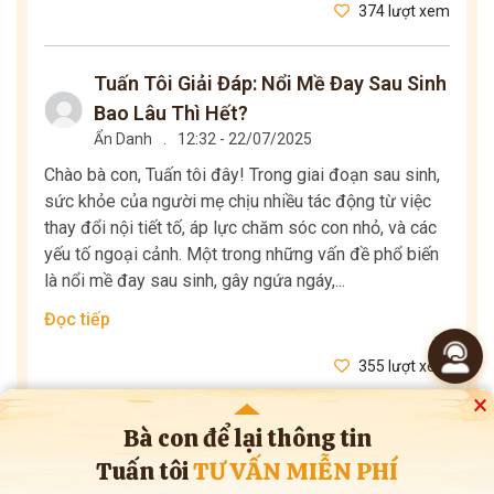
374 lượt xem
Tuấn Tôi Giải Đáp: Nổi Mề Đay Sau Sinh
Bao Lâu Thì Hết?
Ẩn Danh
.
12:32 - 22/07/2025
Chào bà con, Tuấn tôi đây! Trong giai đoạn sau sinh,
sức khỏe của người mẹ chịu nhiều tác động từ việc
thay đổi nội tiết tố, áp lực chăm sóc con nhỏ, và các
yếu tố ngoại cảnh. Một trong những vấn đề phổ biến
là nổi mề đay sau sinh, gây ngứa ngáy,...
Đọc tiếp
355 lượt xem
×
Bà con để lại thông tin
Mẹ Bị Nổi Mề Đay Có Nên Cho Con Bú
Tuấn tôi
TƯ VẤN MIỄN PHÍ
Không? Tuấn Tôi Giải Đáp