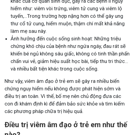
khác của cơ quan sinh dục, gây ra các bệnh lí nguy
hiểm như: viêm vòi trứng, viêm tử cung và viêm lộ
tuyến,…Trong trường hợp nặng hơn có thể gây ung
thư cổ tử cung, hiếm muộn, thậm chí mất khả năng
làm mẹ sau này.
Ảnh hưởng đến cuộc sống sinh hoạt: Những triệu
chứng khó chịu của bệnh như ngứa ngáy, đau rát sẽ
khiến bé ngủ không sâu giấc, không có tinh thần phấn
chấn vui vẻ, giảm hiệu suất học bài, tiếp thu tri thức…
và nhiều bất tiện khác trong cuộc sống.
Như vậy, viêm âm đạo ở trẻ em sẽ gây ra nhiều biến
chứng nguy hiểm nếu không được phát hiện sớm và
điều trị an toàn. Vì thế, bố mẹ nên chủ động đưa các
con đi khám định kì để đảm bảo sức khỏe và tìm kiếm
các phương pháp chữa trị hiệu quả.
Điều trị viêm âm đạo ở trẻ em như thế
nào?