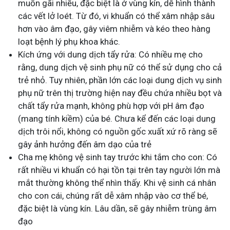
muốn gãi nhiều, đặc biệt là ở vùng kín, dễ hình thành
các vết lở loét. Từ đó, vi khuẩn có thể xâm nhập sâu
hơn vào âm đạo, gây viêm nhiễm và kéo theo hàng
loạt bệnh lý phụ khoa khác.
Kích ứng với dung dịch tẩy rửa: Có nhiều mẹ cho
rằng, dung dịch vệ sinh phụ nữ có thể sử dụng cho cả
trẻ nhỏ. Tuy nhiên, phần lớn các loại dung dịch vụ sinh
phụ nữ trên thị trường hiện nay đều chứa nhiều bọt và
chất tẩy rửa mạnh, không phù hợp với pH âm đạo
(mang tính kiềm) của bé. Chưa kể đến các loại dung
dịch trôi nổi, không có nguồn gốc xuất xứ rõ ràng sẽ
gây ảnh hưởng đến âm dạo của trẻ
Cha mẹ không vệ sinh tay trước khi tắm cho con: Có
rất nhiều vi khuẩn có hại tồn tại trên tay người lớn mà
mắt thường không thể nhìn thấy. Khi vệ sinh cá nhân
cho con cái, chúng rất dễ xâm nhập vào cơ thể bé,
đặc biệt là vùng kín. Lâu dần, sẽ gây nhiễm trùng âm
đạo