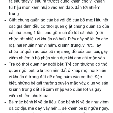
ra sau thay vì sau ra trước) cũng khiến cho vi khuẩn
từ hậu môn xâm nhập vào âm đạo, dẫn tới nhiễm
trùng.
Giặt chung quần áo của bé với đồ của bố mẹ: Hầu hết
các gia đình đều có thói quen giặt chung quần áo của
cả nhà trong 1 lần, bao gồm cả đồ lót cá nhân (nơi
chứa rất nhiều vi khuẩn có hại). Điều này sẽ khiến các
loại hại khuẩn như vi nấm, kí sinh trùng, vi rút… lây
chéo từ quần áo của bố mẹ sang đồ của con cái, gây
viêm nhiễm ở bộ phận sinh dục khi con cái mặc vào.
Trẻ có thói quen hay ngồi bệt: Trẻ con thường có thói
quen ngồi bệt lê la trên nền đất ở khắp mọi nơi khiến
vi khuẩn ở trong đất dễ dàng bám vào cơ thể. Đặc
biệt, những bé gái thường xuyên mặc váy, giun và sán
kí sinh trong đất sẽ xâm nhập vào quần lót và gây
viêm nhiễm phụ khoa.
Bé mắc bệnh lý về da liễu: Các bệnh lý về da như viêm
da cơ địa, mề đay, vảy nến,… sẽ khiến bé bị ngứa ngáy,