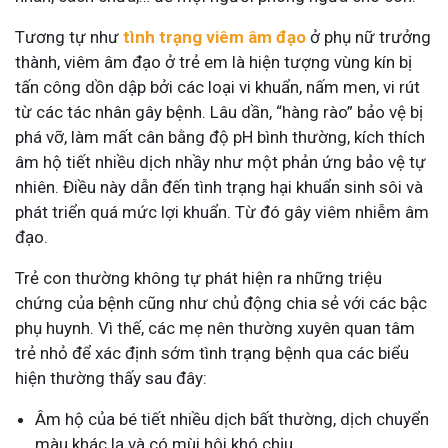
Tương tự như
tình trạng viêm âm đạo
ở phụ nữ trưởng
thành,
viêm âm đạo ở trẻ em là hiện tượng vùng kín bị
tấn công dồn dập bởi các loại vi khuẩn, nấm men, vi rút
từ các tác nhân gây bệnh. Lâu dần, “hàng rào” bảo vệ bị
phá vỡ, làm mất cân bằng độ pH bình thường, kích thích
âm hộ tiết nhiều dịch nhầy như một phản ứng bảo vệ tự
nhiên. Điều này dẫn đến tình trạng hại khuẩn sinh sôi và
phát triển quá mức lợi khuẩn. Từ đó gây viêm nhiễm âm
đạo.
Trẻ con thường không tự phát hiện ra những triệu
chứng của bệnh cũng như chủ động chia sẻ với các bậc
phụ huynh. Vì thế, các mẹ nên thường xuyên quan tâm
trẻ nhỏ để xác định sớm tình trạng bệnh qua các biểu
hiện thường thấy sau đây:
Âm hộ của bé tiết nhiều dịch bất thường, dịch chuyển
màu khác lạ và có mùi hôi khó chịu.