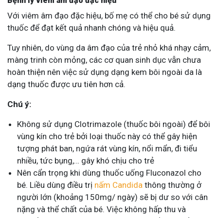
Bệnh lý viêm âm đạo đặc hiệu
Với viêm âm đạo đặc hiệu, bố mẹ có thể cho bé sử dụng
thuốc để đạt kết quả nhanh chóng và hiệu quả.
Tuy nhiên, do vùng da âm đạo của trẻ nhỏ khá nhạy cảm,
màng trinh còn mỏng, các cơ quan sinh dục vẫn chưa
hoàn thiện nên việc sử dụng dạng kem bôi ngoài da là
dạng thuốc được ưu tiên hơn cả.
Chú ý:
Không sử dụng Clotrimazole (thuốc bôi ngoài) để bôi
vùng kín cho trẻ bởi loại thuốc này có thể gây hiện
tượng phát ban, ngứa rát vùng kín, nổi mẩn, đi tiểu
nhiều, tức bụng,… gây khó chịu cho trẻ
Nên cẩn trọng khi dùng thuốc uống Fluconazol cho
bé. Liều dùng điều trị
nấm Candida
thông thường ở
người lớn (khoảng 150mg/ ngày) sẽ bị dư so với cân
nặng và thể chất của bé. Việc không hấp thu và