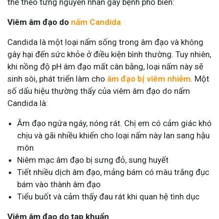
thể theo từng nguyên nhân gây bệnh phổ biến:
Viêm âm đạo do
nấm Candida
Candida là một loại nấm sống trong âm đạo và không
gây hại đến sức khỏe ở điều kiện bình thường. Tuy nhiên,
khi nồng độ pH âm đạo mất cân bằng, loại nấm này sẽ
sinh sôi, phát triển làm cho
âm đạo bị viêm nhiễm
. Một
số dấu hiệu thường thấy của viêm âm đạo do nấm
Candida là:
Âm đạo ngứa ngáy, nóng rát. Chị em có cảm giác khó
chịu và gãi nhiều khiến cho loại nấm này lan sang hậu
môn
Niêm mạc âm đạo bị sưng đỏ, sung huyết
Tiết nhiều dịch âm đạo, mảng bám có màu trắng đục
bám vào thành âm đạo
Tiểu buốt và cảm thấy đau rát khi quan hệ tình dục
Viêm âm đạo do tạp khuẩn