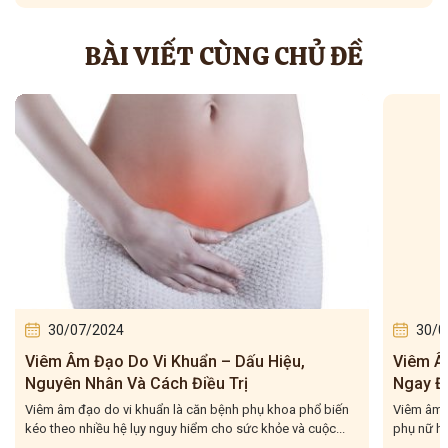
BÀI VIẾT CÙNG CHỦ ĐỀ
30/07/2024
30/0
Viêm Âm Đạo Do Vi Khuẩn – Dấu Hiệu,
Viêm Âm
Nguyên Nhân Và Cách Điều Trị
Ngay Đ
Viêm âm đạo do vi khuẩn là căn bệnh phụ khoa phổ biến
Viêm âm đạ
kéo theo nhiều hệ lụy nguy hiểm cho sức khỏe và cuộc...
phụ nữ hi