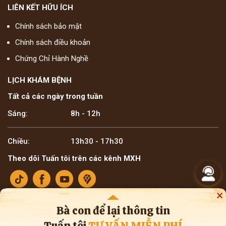
LIÊN KẾT HỮU ÍCH
Chính sách bảo mật
Chính sách điều khoản
Chứng Chỉ Hành Nghề
LỊCH KHÁM BỆNH
Tất cả các ngày trong tuần
Sáng:
8h - 12h
Chiều:
13h30 - 17h30
Theo dõi Tuấn tôi trên các kênh MXH
×
Bà con để lại thông tin
Tuấn tôi
TƯ VẤN MIỄN PHÍ
Bản quyền ©2025 Lương y Đỗ Minh Tuấn