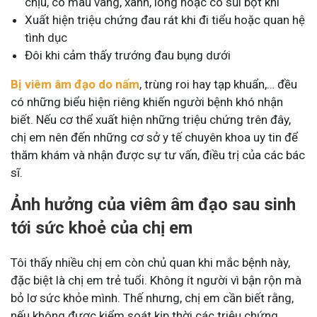
chịu, có màu vàng, xanh, lỏng hoặc có sủi bọt khí
Xuất hiện triệu chứng đau rát khi đi tiểu hoặc quan hệ
tình dục
Đôi khi cảm thấy trướng đau bụng dưới
Bị viêm âm đạo do nấm
, trùng roi hay tạp khuẩn,… đều
có những biểu hiện riêng khiến người bệnh khó nhận
biết. Nếu cơ thể xuất hiện những triệu chứng trên đây,
chị em nên đến những cơ sở y tế chuyên khoa uy tin để
thăm khám và nhận được sự tư vấn, điều trị của các bác
sĩ.
Ảnh hưởng của viêm âm đạo sau sinh
tới sức khoẻ của chị em
Tôi thấy nhiều chị em còn chủ quan khi mắc bệnh này,
đặc biệt là chị em trẻ tuổi. Không ít người vì bận rộn mà
bỏ lơ sức khỏe mình. Thế nhưng, chị em cần biết rằng,
nếu không được kiểm soát kịp thời các triệu chứng,