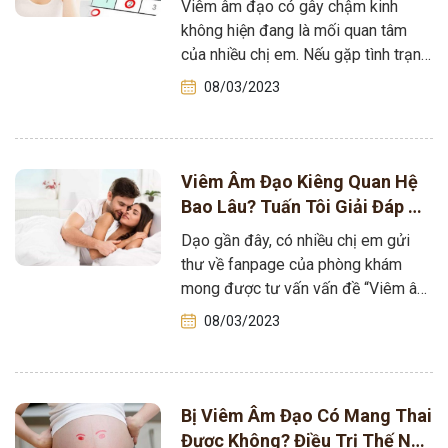
Viêm âm đạo có gây chậm kinh
QUẢ
không hiện đang là mối quan tâm
của nhiều chị em. Nếu gặp tình trạng
này, người bệnh…
08/03/2023
Viêm Âm Đạo Kiêng Quan Hệ
Bao Lâu? Tuấn Tôi Giải Đáp Và
Mang Tới Hướng Chữa Bệnh
Dạo gần đây, có nhiều chị em gửi
TỐT NHẤT
thư về fanpage của phòng khám
mong được tư vấn vấn đề “Viêm âm
đạo kiêng quan…
08/03/2023
Bị Viêm Âm Đạo Có Mang Thai
Được Không? Điều Trị Thế Nào