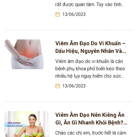
rất được quan tâm. Tùy vào tình
trạng bệnh…
13/06/2023
Viêm Âm Đạo Do Vi Khuẩn –
Dấu Hiệu, Nguyên Nhân Và
Cách Điều Trị
Viêm âm đạo do vi khuẩn là căn
bệnh phụ khoa phổ biến kéo theo
nhiều hệ lụy nguy hiểm cho sức
khỏe và cuộc…
13/06/2023
Viêm Âm Đạo Nên Kiêng Ăn
Gì, Ăn Gì Nhanh Khỏi Bệnh?
[Giải Đáp Cùng Tôi]
Chào các chị em, trước hết là cảm