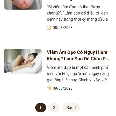
Hiệu Quả?
“Bị viêm âm đạo có thai được
không?”, “Làm sao để điều trị căn
bệnh này trong thời kỳ mang bầu an
toàn?…. là những…
08/03/2023
Viêm Âm Đạo Có Nguy Hiểm
Không? Làm Sao Để Chữa Dứt
Điểm
Viêm âm đạo là một căn bệnh phổ
biến với tỷ lệ người mắc ngày càng
gia tăng hiện nay. Chính vì vậy, viêm
âm…
08/03/2023
1
2
Sau »