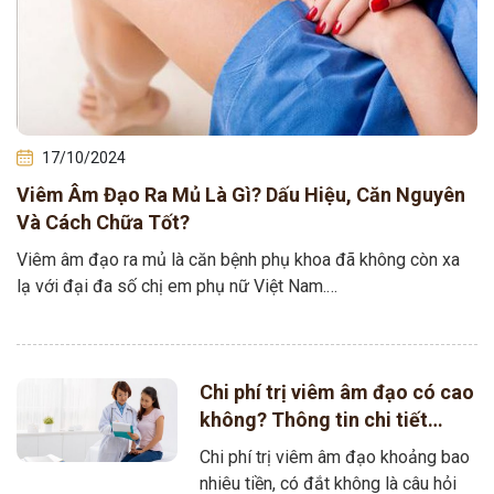
17/10/2024
Viêm Âm Đạo Ra Mủ Là Gì? Dấu Hiệu, Căn Nguyên
Và Cách Chữa Tốt?
Viêm âm đạo ra mủ là căn bệnh phụ khoa đã không còn xa
lạ với đại đa số chị em phụ nữ Việt Nam.…
Chi phí trị viêm âm đạo có cao
không? Thông tin chi tiết
dành cho chị em [ĐỪNG BỎ
Chi phí trị viêm âm đạo khoảng bao
QUA]
nhiêu tiền, có đắt không là câu hỏi