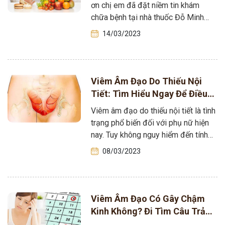
ơn chị em đã đặt niềm tin khám
chữa bệnh tại nhà thuốc Đỗ Minh
Đường tôi.…
14/03/2023
Viêm Âm Đạo Do Thiếu Nội
Tiết: Tìm Hiểu Ngay Để Điều
Trị Kịp Thời [ĐỪNG CHỦ
Viêm âm đạo do thiếu nội tiết là tình
QUAN]
trạng phổ biến đối với phụ nữ hiện
nay. Tuy không nguy hiểm đến tính
mạng…
08/03/2023
Viêm Âm Đạo Có Gây Chậm
Kinh Không? Đi Tìm Câu Trả
Lời Và Hướng Điều Trị HIỆU