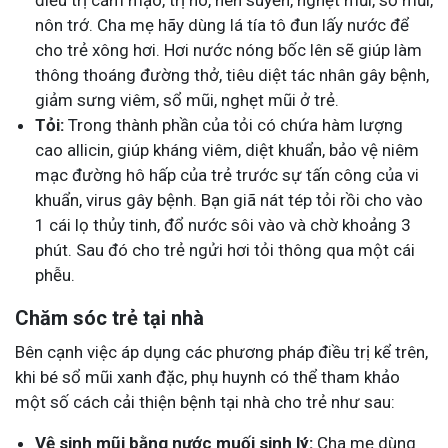
nôn trớ. Cha mẹ hãy dùng lá tía tô đun lấy nước để
cho trẻ xông hơi. Hơi nước nóng bốc lên sẽ giúp làm
thông thoáng đường thở, tiêu diệt tác nhân gây bệnh,
giảm sưng viêm, sổ mũi, nghẹt mũi ở trẻ.
Tỏi:
Trong thành phần của tỏi có chứa hàm lượng
cao allicin, giúp kháng viêm, diệt khuẩn, bảo vệ niêm
mạc đường hô hấp của trẻ trước sự tấn công của vi
khuẩn, virus gây bệnh. Bạn giã nát tép tỏi rồi cho vào
1 cái lọ thủy tinh, đổ nước sôi vào và chờ khoảng 3
phút. Sau đó cho trẻ ngửi hơi tỏi thông qua một cái
phễu.
Chăm sóc trẻ tại nhà
Bên cạnh việc áp dụng các phương pháp điều trị kể trên,
khi bé sổ mũi xanh đặc, phụ huynh có thể tham khảo
một số cách cải thiện bệnh tại nhà cho trẻ như sau:
Vệ sinh mũi bằng nước muối sinh lý:
Cha mẹ dùng