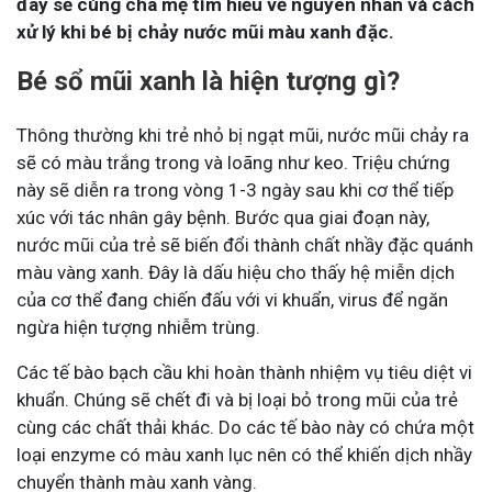
đây sẽ cùng cha mẹ tìm hiểu về nguyên nhân và cách
xử lý khi bé bị chảy nước mũi màu xanh đặc.
Bé sổ mũi xanh là hiện tượng gì?
Thông thường khi trẻ nhỏ bị ngạt mũi, nước mũi chảy ra
sẽ có màu trắng trong và loãng như keo. Triệu chứng
này sẽ diễn ra trong vòng 1-3 ngày sau khi cơ thể tiếp
xúc với tác nhân gây bệnh. Bước qua giai đoạn này,
nước mũi của trẻ sẽ biến đổi thành chất nhầy đặc quánh
màu vàng xanh. Đây là dấu hiệu cho thấy hệ miễn dịch
của cơ thể đang chiến đấu với vi khuẩn, virus để ngăn
ngừa hiện tượng nhiễm trùng.
Các tế bào bạch cầu khi hoàn thành nhiệm vụ tiêu diệt vi
khuẩn. Chúng sẽ chết đi và bị loại bỏ trong mũi của trẻ
cùng các chất thải khác. Do các tế bào này có chứa một
loại enzyme có màu xanh lục nên có thể khiến dịch nhầy
chuyển thành màu xanh vàng.