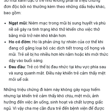
Sổ mũi xanh đặc ở trẻ nhỏ không phải là triệu chứng
đơn độc bởi nó thường kèm theo những dấu hiệu khác,
bao gồm:
Ngạt mũi:
Niêm mạc trong mũi bị sung huyết và phù
nề sẽ gây ra tình trạng khó thở khiến cho việc thở
bằng mũi trở nên khó khăn hơn.
Ho có đờm:
Ho là phản ứng tự nhiên của cơ thể khi
đang cố gắng loại bỏ các dịch tiết trong cổ họng và
mũi. Trẻ sẽ bị ho nhiều hơn khi nằm hoặc khi mới thức
dậy vào buổi sáng.
Đau đầu:
Trẻ có thể bị đau nhức tại khu vực phía sau
và xung quanh mắt. Điều này khiến trẻ cảm thấy mệt
mỏi uể oải.
Những triệu chứng đi kèm này không gây nguy hiểm
nhưng lại khiến trẻ cảm thấy khó chịu, mệt mỏi, ảnh
hưởng đến việc ăn uống, sinh hoạt và chất lượng giấc
ngủ. Vì vậy cha mẹ cần đưa trẻ đến bệnh viện để được