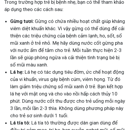
Trong trường hợp trẻ bị bệnh nhẹ, bạn có thể tham khảo
áp dụng theo các cách sau:
Gừng tươi:
Gừng có chứa nhiều hoạt chất giúp kháng
viêm diệt khuẩn khác. Vì vậy gừng có thể dùng để cải
thiện các triệu chứng của bệnh cảm lạnh, ho, sốt, sổ
mũi xanh ở trẻ nhỏ. Mẹ hãy dùng nước cốt gừng pha
với nước ấm để tắm cho trẻ. Mỗi tuần thực hiện 2-3
lần sẽ giúp phòng ngừa và cải thiện tình trạng bé bị
sổ mũi màu xanh.
Lá hẹ:
Lá hẹ có tác dụng tiêu đờm, ức chế hoạt động
của vi khuẩn, virus gây bệnh cúm, viêm họng. Từ đó
làm giảm triệu chứng sổ mũi xanh ở trẻ. Bạn kết hợp
lá hẹ với mật ong và cho vào nồi hấp cách thủy 10
phút. Dùng nước cốt thu được cho trẻ uống mỗi ngày
3 lần, mỗi lần 2-3 thìa. Không dùng phương pháp này
cho trẻ sơ sinh dưới 1 tuổi.
Lá tía tô:
Lá tía tô thường được dân gian dùng để
điều trị cảm mạo, trị ho, hen suyễn, nghẹt mũi, sổ mũi,