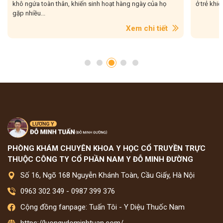
khô ngứa toàn thân, khiến sinh hoạt hàng ngày của họ
ở trẻ khiế
gặp nhiều...
Xem chi tiết
PHÒNG KHÁM CHUYÊN KHOA Y HỌC CỔ TRUYỀN TRỰC
THUỘC CÔNG TY CỔ PHẦN NAM Y ĐỖ MINH ĐƯỜNG
Số 16, Ngõ 168 Nguyễn Khánh Toàn, Cầu Giấy, Hà Nội
0963 302 349
-
0987 399 376
Cộng đồng fanpage: Tuấn Tôi - Y Diệu Thuốc Nam
https://luongydominhtuan.com/