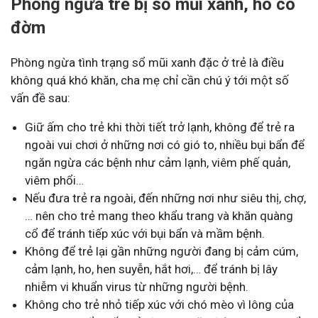
Phòng ngừa trẻ bị sổ mũi xanh, ho có
đờm
Phòng ngừa tình trạng sổ mũi xanh đặc ở trẻ là điều
không quá khó khăn, cha mẹ chỉ cần chú ý tới một số
vấn đề sau:
Giữ ấm cho trẻ khi thời tiết trở lạnh, không để trẻ ra
ngoài vui chơi ở những nơi có gió to, nhiều bụi bẩn để
ngăn ngừa các bệnh như cảm lạnh, viêm phế quản,
viêm phổi…
Nếu đưa trẻ ra ngoài, đến những nơi như siêu thị, chợ,
… nên cho trẻ mang theo khẩu trang và khăn quàng
cổ để tránh tiếp xúc với bụi bẩn và mầm bệnh.
Không để trẻ lại gần những người đang bị cảm cúm,
cảm lạnh, ho, hen suyễn, hắt hơi,… để tránh bị lây
nhiễm vi khuẩn virus từ những người bệnh.
Không cho trẻ nhỏ tiếp xúc với chó mèo vì lông của