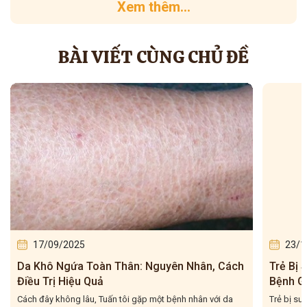
Xem thêm...
BÀI VIẾT CÙNG CHỦ ĐỀ
17/09/2025
23/1
Da Khô Ngứa Toàn Thân: Nguyên Nhân, Cách
Trẻ Bị
Điều Trị Hiệu Quả
Bệnh G
Cách đây không lâu, Tuấn tôi gặp một bệnh nhân với da
Trẻ bị sư