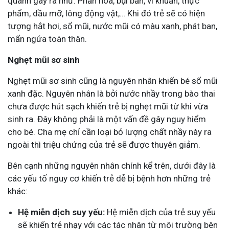
quanh gây ra như: Phấn hoa, bụi bẩn, vi khuẩn, thực
phẩm, dầu mỡ, lông động vật,… Khi đó trẻ sẽ có hiện
tượng hắt hơi, sổ mũi, nước mũi có màu xanh, phát ban,
mẩn ngứa toàn thân.
Nghẹt mũi sơ sinh
Nghẹt mũi sơ sinh cũng là nguyên nhân khiến bé sổ mũi
xanh đặc. Nguyên nhân là bởi nước nhầy trong bào thai
chưa được hút sạch khiến trẻ bị nghẹt mũi từ khi vừa
sinh ra. Đây không phải là một vấn đề gây nguy hiểm
cho bé. Cha mẹ chỉ cần loại bỏ lượng chất nhầy này ra
ngoài thì triệu chứng của trẻ sẽ được thuyên giảm.
Bên cạnh những nguyên nhân chính kể trên, dưới đây là
các yếu tố nguy cơ khiến trẻ dễ bị bệnh hơn những trẻ
khác:
Hệ miễn dịch suy yếu:
Hệ miễn dịch của trẻ suy yếu
sẽ khiến trẻ nhạy với các tác nhân từ môi trường bên