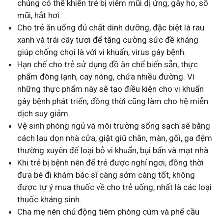
chúng có thể khiến trẻ bị viêm mũi dị ứng, gây ho, sổ
mũi, hắt hơi.
Cho trẻ ăn uống đủ chất dinh dưỡng, đặc biệt là rau
xanh và trái cây tươi để tăng cường sức đề kháng
giúp chống chọi là với vi khuẩn, virus gây bệnh.
Hạn chế cho trẻ sử dụng đồ ăn chế biến sẵn, thực
phẩm đông lạnh, cay nóng, chứa nhiều đường. Vì
những thực phẩm này sẽ tạo điều kiện cho vi khuẩn
gây bệnh phát triển, đồng thời cũng làm cho hệ miễn
dịch suy giảm.
Vệ sinh phòng ngủ và môi trường sống sạch sẽ bằng
cách lau dọn nhà cửa, giặt giũ chăn, màn, gối, ga đệm
thường xuyên để loại bỏ vi khuẩn, bụi bẩn và mạt nhà.
Khi trẻ bị bệnh nên để trẻ được nghỉ ngơi, đồng thời
đưa bé đi khám bác sĩ càng sớm càng tốt, không
được tự ý mua thuốc về cho trẻ uống, nhất là các loại
thuốc kháng sinh.
Cha mẹ nên chủ động tiêm phòng cúm và phế cầu