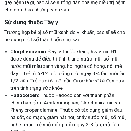
gây bệnh là gì, bác sĩ sẽ hướng dẫn cha mẹ điều trị bệnh
cho con theo những cách sau:
Sử dụng thuốc Tây y
Trường hợp bé bị sổ mũi xanh do vi khuẩn, bác sĩ sẽ cho
bé dùng một số loại thuốc như sau:
Clorpheniramin:
Đây là thuốc kháng histamin H1
được dùng để điều trị tình trạng ngứa mũi, sổ mũi,
nước mũi màu xanh vàng, ho, ngứa cổ họng, nổi mề
đay,… Trẻ từ 6-12 tuổi uống mỗi ngày 3-4 lần, mỗi lần
1/2 viên. Trẻ dưới 6 tuổi cần được bác sĩ kê đơn dựa
trên tình trạng sức khỏe.
Hadocolcen:
Thuốc Hadocolcen với thành phần
chính bao gồm Acetaminophen, Clorpheniramin và
Phenylpropanolamine. Thuốc có tác dụng giảm đau,
hạ sốt, co mạch, giảm hắt hơi, chảy nước mũi, sổ mũi,
nghẹt mũi. Trẻ nhỏ uống mỗi ngày 2-3 lần, mỗi lần