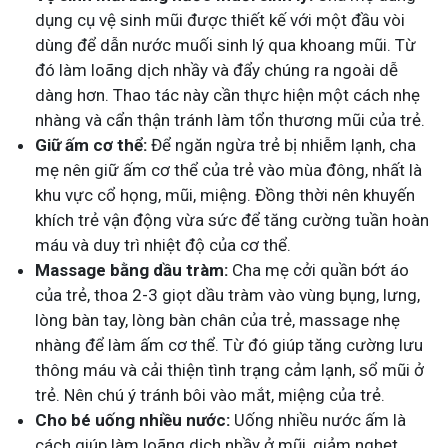
dụng cụ vệ sinh mũi được thiết kế với một đầu vòi
dùng để dẫn nước muối sinh lý qua khoang mũi. Từ
đó làm loãng dịch nhầy và đẩy chúng ra ngoài dễ
dàng hơn. Thao tác này cần thực hiện một cách nhẹ
nhàng và cẩn thận tránh làm tổn thương mũi của trẻ.
Giữ ấm cơ thể:
Để ngăn ngừa trẻ bị nhiễm lạnh, cha
mẹ nên giữ ấm cơ thể của trẻ vào mùa đông, nhất là
khu vực cổ họng, mũi, miệng. Đồng thời nên khuyến
khích trẻ vận động vừa sức để tăng cường tuần hoàn
máu và duy trì nhiệt độ của cơ thể.
Massage bằng dầu tràm:
Cha mẹ cởi quần bớt áo
của trẻ, thoa 2-3 giọt dầu tràm vào vùng bụng, lưng,
lòng bàn tay, lòng bàn chân của trẻ, massage nhẹ
nhàng để làm ấm cơ thể. Từ đó giúp tăng cường lưu
thông máu và cải thiện tình trạng cảm lạnh, sổ mũi ở
trẻ. Nên chú ý tránh bôi vào mắt, miệng của trẻ.
Cho bé uống nhiều nước:
Uống nhiều nước ấm là
cách giúp làm loãng dịch nhầy ở mũi, giảm nghẹt