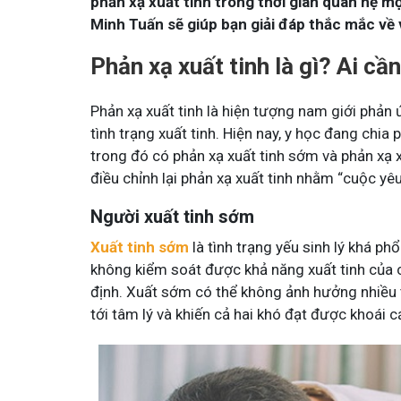
phản xạ xuất tinh trong thời gian quan hệ mộ
Minh Tuấn sẽ giúp bạn giải đáp thắc mắc về 
Phản xạ xuất tinh là gì? Ai cầ
Phản xạ xuất tinh là hiện tượng nam giới phản ứ
tình trạng xuất tinh. Hiện nay, y học đang chia
trong đó có phản xạ xuất tinh sớm và phản xạ 
điều chỉnh lại phản xạ xuất tinh nhằm “cuộc yê
Người xuất tinh sớm
Xuất tinh sớm
là tình trạng yếu sinh lý khá ph
không kiểm soát được khả năng xuất tinh của 
định. Xuất sớm có thể không ảnh hưởng nhiều 
tới tâm lý và khiến cả hai khó đạt được khoái 