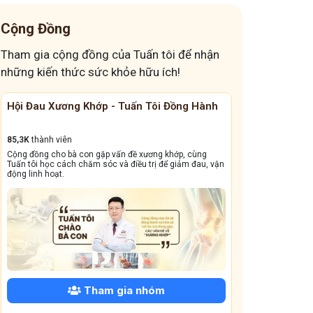
Cộng Đồng
Tham gia cộng đồng của Tuấn tôi để nhận
những kiến thức sức khỏe hữu ích!
Cộng Đồng Chữa Bệnh Tai Mũi Họng
Đánh Bay Mất 
13,1k
thành viên
41,6K
thành viên
Cộng đồng này sẽ giúp bà con đẩy lùi tình trạng ho dai
Giấc ngủ ngon quý 
dẳng, viêm xoang tái phát triền miền, amidan sưng đỏ,...
dưỡng và bài thuốc 