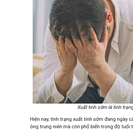
Minh - Đánh Bay Mẩn Ngứa
Tuấn tôi - Y diệu thuốc nam
95,5k
thành viên
ứa gây khó chịu và ảnh hưởng sinh hoạt.
Góc nhỏ tôi chia sẻ với bà con về ch
chia sẻ cách giảm ngứa, làm dịu da và
tất tần tật kiến thức sức khỏe và c
thân theo YHCT.
Xuất tinh sớm là tình trạn
Hiện nay, tình trạng xuất tinh sớm đang ngày c
ông trung niên mà còn phổ biến trong độ tuổi 