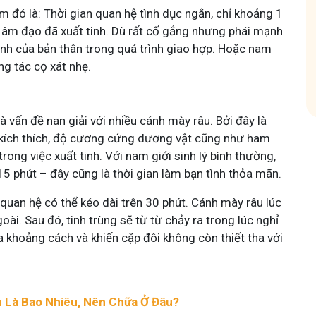
m đó là: Thời gian quan hệ tình dục ngắn, chỉ khoảng 1
hóm
i âm đạo đã xuất tinh. Dù rất cố gắng nhưng phái mạnh
nh của bản thân trong quá trình giao hợp. Hoặc nam
ộng tác cọ xát nhẹ.
à vấn đề nan giải với nhiều cánh mày râu. Bởi đây là
 kích thích, độ cương cứng dương vật cũng như ham
rong việc xuất tinh. Với nam giới sinh lý bình thường,
 15 phút – đây cũng là thời gian làm bạn tình thỏa mãn.
quan hệ có thể kéo dài trên 30 phút. Cánh mày râu lúc
ài. Sau đó, tinh trùng sẽ từ từ chảy ra trong lúc nghỉ
ra khoảng cách và khiến cặp đôi không còn thiết tha với
ớm Là Bao Nhiêu, Nên Chữa Ở Đâu?