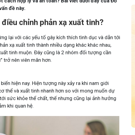
t cách hợp lý và an toàn? Bài viết dưới đây của Đỗ
vấn đề này.
n điều chỉnh phản xạ xuất tinh?
ng lại với các yếu tố gây kích thích tình dục và dẫn tới
 phản xạ xuất tinh thành nhiều dạng khác khác nhau,
xuất tinh muộn. Đây cũng là 2 nhóm đối tượng cần
u” trở nên viên mãn hơn.
ổ biến hiện nay. Hiện tượng này xảy ra khi nam giới
cơ thể và xuất tinh nhanh hơn so với mong muốn dự
tới sức khỏe thể chất, thế nhưng cũng lại ảnh hưởng
cảm khi quan hệ.