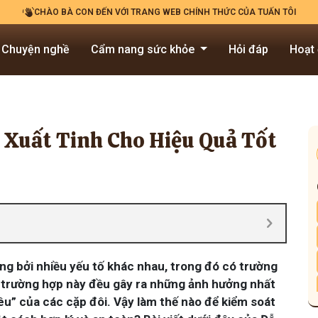
CHÀO BÀ CON ĐẾN VỚI TRANG WEB CHÍNH THỨC CỦA TUẤN TÔI
Chuyện nghề
Cẩm nang sức khỏe
Hỏi đáp
Hoạt
 Xuất Tinh Cho Hiệu Quả Tốt
ởng bởi nhiều yếu tố khác nhau, trong đó có trường
i trường hợp này đều gây ra những ảnh hưởng nhất
êu” của các cặp đôi. Vậy làm thế nào để kiểm soát