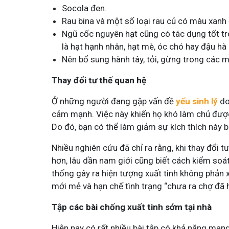
Socola đen.
Rau bina và một số loại rau củ có màu xan
Ngũ cốc nguyên hạt cũng có tác dụng tốt tro
là hạt hạnh nhân, hạt mè, óc chó hay đậu hà 
Nên bổ sung hành tây, tỏi, gừng trong các 
Thay đổi tư thế quan hệ
Ở những người đang gặp vấn đề
yếu sinh lý
do
cảm mạnh. Việc này khiến họ khó làm chủ được 
Do đó, bạn có thể làm giảm sự kích thích này b
Nhiều nghiên cứu đã chỉ ra rằng, khi thay đổi t
hơn, lâu dần nam giới cũng biết cách kiểm soát 
thống gây ra hiện tượng xuất tinh không phản 
mới mẻ và hạn chế tình trạng “chưa ra chợ đã h
Tập các bài chống xuất tinh sớm tại nhà
Hiện nay có rất nhiều bài tập có khả năng mang 