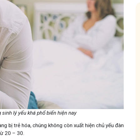
Hội Đau Xương Khớp - Tuấn Tôi Đồng Hành
85,3K
thành viên
uyện thuốc Nam, về
Cộng đồng cho bà con gặp vấn đề xương khớp, cùng
ách chăm sóc bản
Tuấn tôi học cách chăm sóc và điều trị để giảm đau, vận
động linh hoạt.
g sinh lý yếu khá phổ biến hiện nay
àng bị trẻ hóa, chúng không còn xuất hiện chủ yếu đàn
Tham gia nhóm
từ 20 – 30.