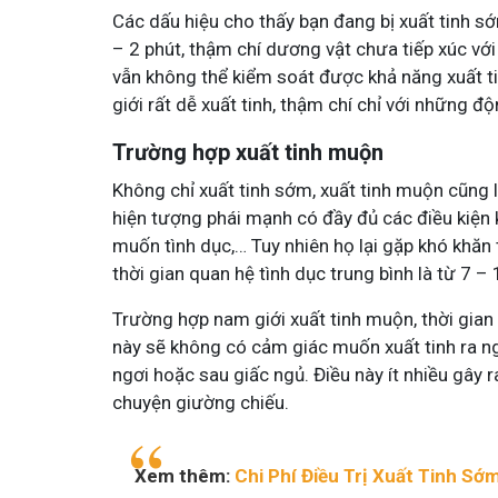
Các dấu hiệu cho thấy bạn đang bị xuất tinh sớ
Tham gia nhóm
Tham gia n
– 2 phút, thậm chí dương vật chưa tiếp xúc vớ
vẫn không thể kiểm soát được khả năng xuất ti
giới rất dễ xuất tinh, thậm chí chỉ với những đ
Trường hợp xuất tinh muộn
Không chỉ xuất tinh sớm, xuất tinh muộn cũng l
hiện tượng phái mạnh có đầy đủ các điều kiện
muốn tình dục,… Tuy nhiên họ lại gặp khó khăn t
thời gian quan hệ tình dục trung bình là từ 7 –
Trường hợp nam giới xuất tinh muộn, thời gian 
này sẽ không có cảm giác muốn xuất tinh ra ngo
ngơi hoặc sau giấc ngủ. Điều này ít nhiều gây 
chuyện giường chiếu.
Xem thêm:
Chi Phí Điều Trị Xuất Tinh S