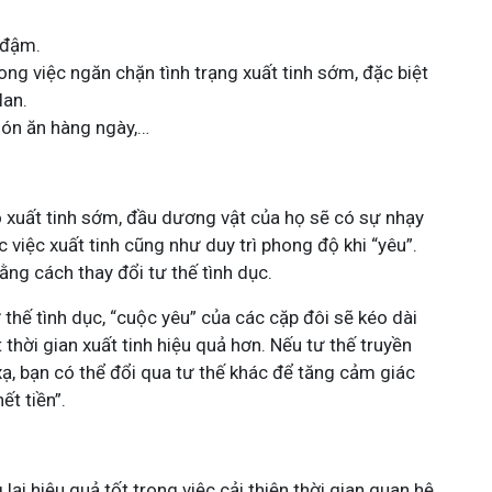
h đậm.
ng việc ngăn chặn tình trạng xuất tinh sớm, đặc biệt
lan.
món ăn hàng ngày,…
 xuất tinh sớm, đầu dương vật của họ sẽ có sự nhạy
việc xuất tinh cũng như duy trì phong độ khi “yêu”.
ằng cách thay đổi tư thế tình dục.
ư thế tình dục, “cuộc yêu” của các cặp đôi sẽ kéo dài
thời gian xuất tinh hiệu quả hơn. Nếu tư thế truyền
xạ, bạn có thể đổi qua tư thế khác để tăng cảm giác
ết tiền”.
lại hiệu quả tốt trong việc cải thiện thời gian quan hệ.