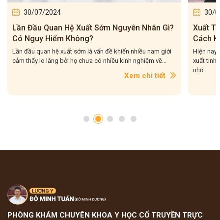
30/07/2024
07/0
Xuất Tinh Sớm Sau Covid: Nguyên Nhân Và
Cắt Ba
Cách Khắc Phục
Không?
Hiện nay nhiều nam giới đang lo ngại việc gặp phải vấn đề
Cắt bao q
xuất tinh sớm sau covid. Điều này sẽ ảnh hưởng không
giản nhằm
nhỏ...
Xem chi tiết
PHÒNG KHÁM CHUYÊN KHOA Y HỌC CỔ TRUYỀN TRỰC