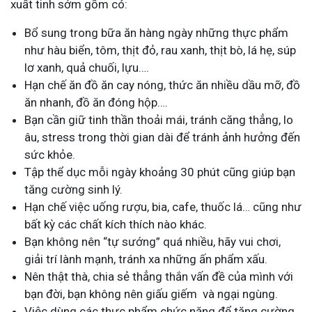
xuất tinh sớm gồm có:
Bổ sung trong bữa ăn hàng ngày những thực phẩm
như hàu biển, tôm, thịt đỏ, rau xanh, thịt bò, lá hẹ, súp
lơ xanh, quả chuối, lựu….
Hạn chế ăn đồ ăn cay nóng, thức ăn nhiều dầu mỡ, đồ
ăn nhanh, đồ ăn đóng hộp….
Bạn cần giữ tinh thần thoải mái, tránh căng thẳng, lo
âu, stress trong thời gian dài để tránh ảnh hưởng đến
sức khỏe.
Tập thể dục mỗi ngày khoảng 30 phút cũng giúp bạn
tăng cường sinh lý.
Hạn chế việc uống rượu, bia, cafe, thuốc lá… cũng như
bất kỳ các chất kích thích nào khác.
Bạn không nên “tự sướng” quá nhiều, hãy vui chơi,
giải trí lành mạnh, tránh xa những ấn phẩm xấu.
Nên thật thà, chia sẻ thẳng thắn vấn đề của mình với
bạn đời, bạn không nên giấu giếm và ngại ngùng.
Việc dùng các thực phẩm chức năng để tăng cường