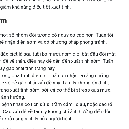
iảm khả năng điều tiết xuất tinh.
ớm
 một số nhóm đối tượng có nguy cơ cao hơn. Tuấn tôi
 thể nhận diện sớm và có phương pháp phòng tránh.
, đặc biệt là sau tuổi ba mươi, nam giới bắt đầu đối mặt
 đề về thận, điều này dễ dẫn đến xuất tinh sớm. Tuấn
y gặp phải tình trạng này.
rong quá trình điều trị, Tuấn tôi nhận ra rằng những
ục sẽ dễ gặp phải vấn đề này. Tâm lý không ổn định,
ạng xuất tinh sớm, bởi khi cơ thể bị stress quá mức,
ị ảnh hưởng.
bệnh nhân có lịch sử bị trầm cảm, lo âu, hoặc các rối
m. Các vấn đề về tâm lý không chỉ ảnh hưởng đến đời
n khả năng sinh lý của người bệnh.