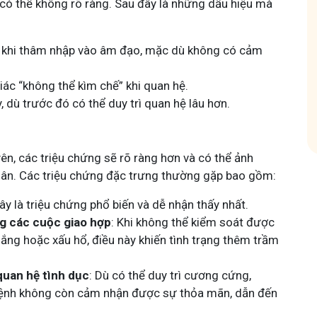
có thể không rõ ràng. Sau đây là những dấu hiệu mà
Tham gia nhóm
khi thâm nhập vào âm đạo, mặc dù không có cảm
ia nhóm
iác “không thể kìm chế” khi quan hệ.
, dù trước đó có thể duy trì quan hệ lâu hơn.
yên, các triệu chứng sẽ rõ ràng hơn và có thể ảnh
hân. Các triệu chứng đặc trưng thường gặp bao gồm:
Đây là triệu chứng phổ biến và dễ nhận thấy nhất.
ng các cuộc giao hợp
: Khi không thể kiểm soát được
 lắng hoặc xấu hổ, điều này khiến tình trạng thêm trầm
quan hệ tình dục
: Dù có thể duy trì cương cứng,
 bệnh không còn cảm nhận được sự thỏa mãn, dẫn đến