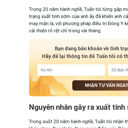
Trong 20 năm hành nghề, Tuấn tôi từng gặp mộ
trạng xuất tinh sớm của anh ấy đã khiến anh c
may mắn là, với phương pháp điều trị Đông Y kế
cải thiện rõ rệt chỉ trong vài tháng.
Bạn đang băn khoăn về tình tr
Hãy để lại thông tin để Tuấn tôi có t
NHẬN TƯ VẤN NGA
Nguyên nhân gây ra xuất tinh
Trong suốt 20 năm hành nghề, Tuấn tôi nhận t