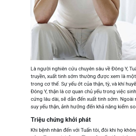
 Đỗ Minh - Đánh Bay Mẩn Ngứa
Tuấn tôi - Y diệu thuốc
Là người nghiên cứu chuyên sâu về Đông Y, Tuấn
truyền, xuất tinh sớm thường được xem là mộ
h viên
95,5k
thành viên
mẩn ngứa gây khó chịu và ảnh hưởng sinh hoạt.
Góc nhỏ tôi chia sẻ với bà co
trong cơ thể. Sự yếu ớt của thận, tỳ, và khí hu
i tôi chia sẻ cách giảm ngứa, làm dịu da và
tất tần tật kiến thức sức khỏ
Đông Y, thận là cơ quan chủ yếu trong việc sinh
phát
thân theo YHCT.
cứng lâu dài, sẽ dẫn đến xuất tinh sớm. Ngoài r
suy yếu thận, ảnh hưởng đến khả năng kiểm soá
Triệu chứng khởi phát
Khi bệnh nhân đến với Tuấn tôi, đôi khi họ khô