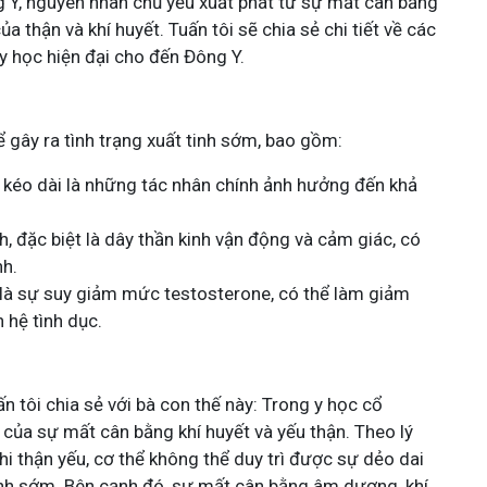
g Y, nguyên nhân chủ yếu xuất phát từ sự mất cân bằng
a thận và khí huyết. Tuấn tôi sẽ chia sẻ chi tiết về các
y học hiện đại cho đến Đông Y.
ể gây ra tình trạng xuất tinh sớm, bao gồm:
ng kéo dài là những tác nhân chính ảnh hưởng đến khả
nh, đặc biệt là dây thần kinh vận động và cảm giác, có
nh.
 là sự suy giảm mức testosterone, có thể làm giảm
 hệ tình dục.
 tôi chia sẻ với bà con thế này: Trong y học cổ
 của sự mất cân bằng khí huyết và yếu thận. Theo lý
khi thận yếu, cơ thể không thể duy trì được sự dẻo dai
tinh sớm. Bên cạnh đó, sự mất cân bằng âm dương, khí