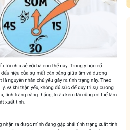
 nam
Hội Đau Xương Khớp - Tuấn Tôi Đồng H
 tôi chia sẻ với bà con thế này: Trong y học cổ
t dấu hiệu của sự mất cân bằng giữa âm và dương
85,3K
thành viên
n về chuyện thuốc Nam, về
Cộng đồng cho bà con gặp vấn đề xương khớp, cùn
yết là nguyên nhân chủ yếu gây ra tình trạng này. Theo
e và cách chăm sóc bản
Tuấn tôi học cách chăm sóc và điều trị để giảm đau
 lý, và khi thận yếu, không đủ sức để duy trì sự cương
động linh hoạt.
a, tình trạng căng thẳng, lo âu kéo dài cũng có thể làm
t xuất tinh.
ng nhận ra được mình đang gặp phải tình trạng xuất tinh