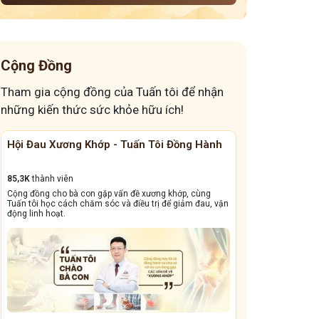
Cộng Đồng
Tham gia cộng đồng của Tuấn tôi để nhận
những kiến thức sức khỏe hữu ích!
ành
Cộng Đồng Chữa Bệnh Tai Mũi Họng
Đánh Bay
13,1k
thành viên
41,6K
thành 
g
Cộng đồng này sẽ giúp bà con đẩy lùi tình trạng ho dai
Giấc ngủ ngo
, vận
dẳng, viêm xoang tái phát triền miền, amidan sưng đỏ,...
dưỡng và bài