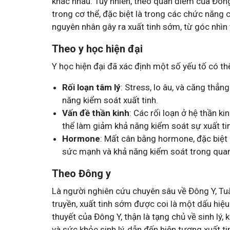
khác nhau. Tuy nhiên, theo quan điểm của Đôn
trong cơ thể, đặc biệt là trong các chức năng củ
nguyên nhân gây ra xuất tinh sớm, từ góc nhìn 
Theo y học hiện đại
Y học hiện đại đã xác định một số yếu tố có th
Rối loạn tâm lý
: Stress, lo âu, và căng thẳ
năng kiểm soát xuất tinh.
Vấn đề thần kinh
: Các rối loạn ở hệ thần ki
thể làm giảm khả năng kiểm soát sự xuất ti
Hormone
: Mất cân bằng hormone, đặc biệt
sức mạnh và khả năng kiểm soát trong quan
Theo Đông y
Là người nghiên cứu chuyên sâu về Đông Y, Tuấn
truyền, xuất tinh sớm được coi là một dấu hiệu
thuyết của Đông Y, thận là tạng chủ về sinh lý, 
và sức khỏe sinh lý, dẫn đến hiện tượng xuất 