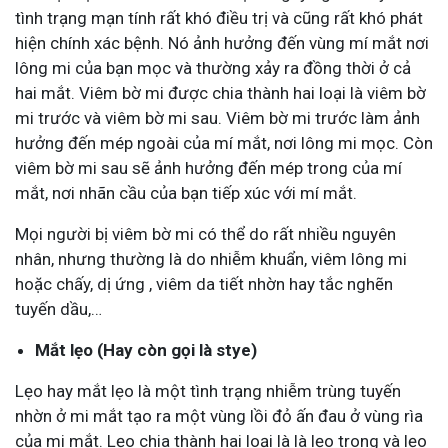
tình trạng mạn tính rất khó điều trị và cũng rất khó phát
hiện chính xác bệnh. Nó ảnh hưởng đến vùng mí mắt nơi
lông mi của bạn mọc và thường xảy ra đồng thời ở cả
hai mắt. Viêm bờ mi được chia thành hai loại là viêm bờ
mi trước và viêm bờ mi sau. Viêm bờ mi trước làm ảnh
hưởng đến mép ngoài của mí mắt, nơi lông mi mọc. Còn
viêm bờ mi sau sẽ ảnh hưởng đến mép trong của mí
mắt, nơi nhãn cầu của bạn tiếp xúc với mí mắt.
Mọi người bị viêm bờ mi có thể do rất nhiều nguyên
nhân, nhưng thường là do nhiễm khuẩn, viêm lông mi
hoặc chấy, dị ứng , viêm da tiết nhờn hay tắc nghẽn
tuyến dầu,…
Mắt lẹo (Hay còn gọi là stye)
Lẹo hay mắt lẹo là một tình trạng nhiễm trùng tuyến
nhờn ở mi mắt tạo ra một vùng lồi đỏ ấn đau ở vùng rìa
của mi mắt. Lẹo chia thành hai loại là là lẹo trong và lẹo