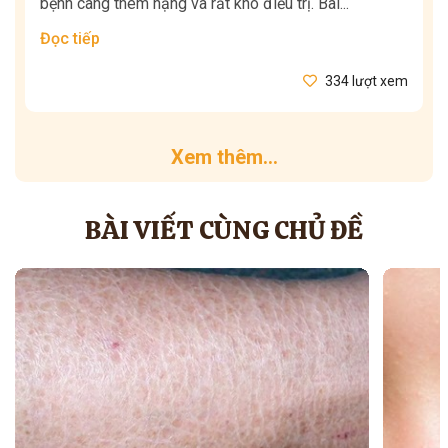
bệnh càng thêm nặng và rất khó điều trị. Bài...
Đọc tiếp
334 lượt xem
Xem thêm...
BÀI VIẾT CÙNG CHỦ ĐỀ