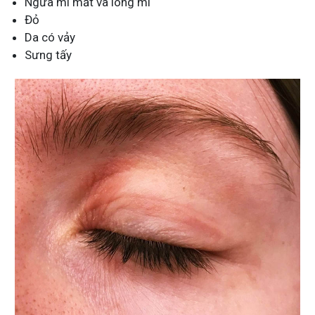
Ngứa mi mắt và lông mi
Đỏ
Da có vảy
Sưng tấy