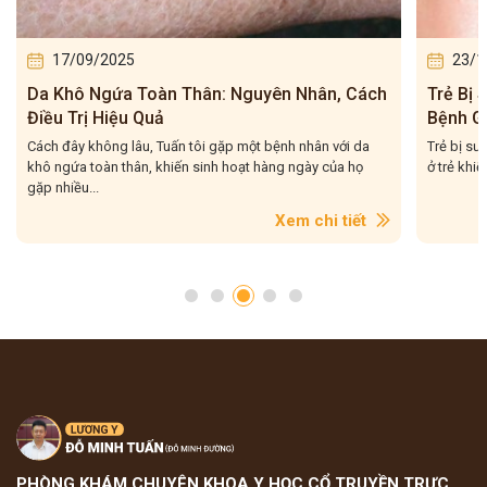
17/09/2025
23/1
Da Khô Ngứa Toàn Thân: Nguyên Nhân, Cách
Trẻ Bị
Điều Trị Hiệu Quả
Bệnh G
Cách đây không lâu, Tuấn tôi gặp một bệnh nhân với da
Trẻ bị sư
khô ngứa toàn thân, khiến sinh hoạt hàng ngày của họ
ở trẻ khiế
gặp nhiều...
Xem chi tiết
PHÒNG KHÁM CHUYÊN KHOA Y HỌC CỔ TRUYỀN TRỰC