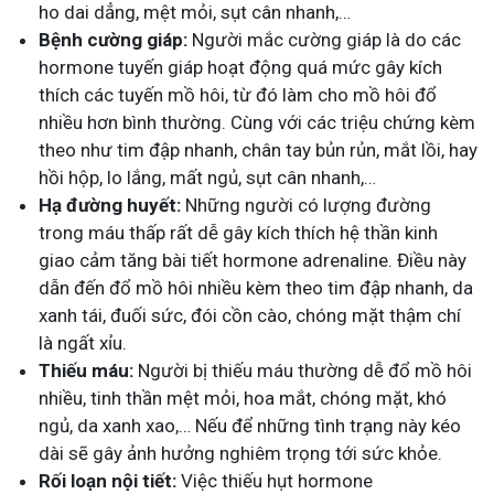
ho dai dẳng, mệt mỏi, sụt cân nhanh,…
Bệnh cường giáp:
Người mắc cường giáp là do các
hormone tuyến giáp hoạt động quá mức gây kích
thích các tuyến mồ hôi, từ đó làm cho mồ hôi đổ
nhiều hơn bình thường. Cùng với các triệu chứng kèm
theo như tim đập nhanh, chân tay bủn rủn, mắt lồi, hay
hồi hộp, lo lắng, mất ngủ, sụt cân nhanh,…
Hạ đường huyết:
Những người có lượng đường
trong máu thấp rất dễ gây kích thích hệ thần kinh
giao cảm tăng bài tiết hormone adrenaline. Điều này
dẫn đến đổ mồ hôi nhiều kèm theo tim đập nhanh, da
xanh tái, đuối sức, đói cồn cào, chóng mặt thậm chí
là ngất xỉu.
Thiếu máu:
Người bị thiếu máu thường dễ đổ mồ hôi
nhiều, tinh thần mệt mỏi, hoa mắt, chóng mặt, khó
ngủ, da xanh xao,… Nếu để những tình trạng này kéo
dài sẽ gây ảnh hưởng nghiêm trọng tới sức khỏe.
Rối loạn nội tiết:
Việc thiếu hụt hormone