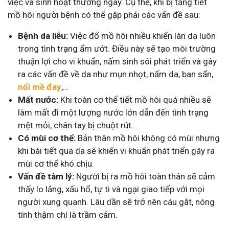
việc và sinh hoạt thường ngày. Cụ thể, khi bị tăng tiết
mồ hôi người bệnh có thể gặp phải các vấn đề sau:
Bệnh da liễu:
Việc đổ mồ hôi nhiều khiến làn da luôn
trong tình trạng ẩm ướt. Điều này sẽ tạo môi trường
thuận lợi cho vi khuẩn, nấm sinh sôi phát triển và gây
ra các vấn đề về da như mụn nhọt, nấm da, ban sẩn,
nổi mề đay
,…
Mất nước:
Khi toàn cơ thể tiết mồ hôi quá nhiều sẽ
làm mất đi một lượng nước lớn dẫn đến tình trạng
mệt mỏi, chân tay bị chuột rút…
Có mùi cơ thể:
Bản thân mồ hôi không có mùi nhưng
khi bài tiết qua da sẽ khiến vi khuẩn phát triển gây ra
mùi cơ thể khó chịu.
Vấn đề tâm lý:
Người bị ra mồ hôi toàn thân sẽ cảm
thấy lo lắng, xấu hổ, tự ti và ngại giao tiếp với mọi
người xung quanh. Lâu dần sẽ trở nên cáu gắt, nóng
tính thậm chí là trầm cảm.