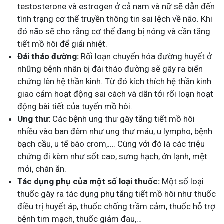
testosterone và estrogen ở cả nam và nữ sẽ dẫn đến
tình trạng cơ thể truyền thông tin sai lệch về não. Khi
đó não sẽ cho rằng cơ thể đang bị nóng và cần tăng
tiết mồ hôi để giải nhiệt.
Đái tháo đường:
Rối loạn chuyển hóa đường huyết ở
những bệnh nhân bị đái tháo đường sẽ gây ra biến
chứng lên hệ thần kinh. Từ đó kích thích hệ thần kinh
giao cảm hoạt động sai cách và dẫn tới rối loạn hoạt
động bài tiết của tuyến mồ hôi.
Ung thư:
Các bệnh ung thư gây tăng tiết mồ hôi
nhiều vào ban đêm như ung thư máu, u lympho, bệnh
bạch cầu, u tế bào crom,…. Cùng với đó là các triệu
chứng đi kèm như sốt cao, sưng hạch, ớn lạnh, mệt
mỏi, chán ăn.
Tác dụng phụ của một số loại thuốc:
Một số loại
thuốc gây ra tác dụng phụ tăng tiết mồ hôi như thuốc
điều trị huyết áp, thuốc chống trầm cảm, thuốc hỗ trợ
bệnh tim mạch, thuốc giảm đau,…