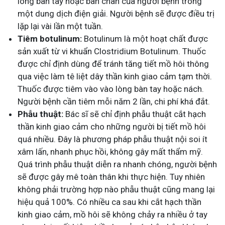
lòng bàn tay hoặc bàn chân của người bệnh trong
một dung dịch điện giải. Người bệnh sẽ được điều trị
lặp lại vài lần một tuần.
Tiêm botulinum:
Botulinum là một hoạt chất được
sản xuất từ vi khuẩn Clostridium Botulinum. Thuốc
được chỉ định dùng để tránh tăng tiết mồ hôi thông
qua việc làm tê liệt dây thần kinh giao cảm tạm thời.
Thuốc được tiêm vào vào lòng bàn tay hoặc nách.
Người bệnh cần tiêm mỗi năm 2 lần, chi phí khá đắt.
Phẫu thuật:
Bác sĩ sẽ chỉ định phẫu thuật cắt hạch
thần kinh giao cảm cho những người bị tiết mồ hôi
quá nhiều. Đây là phương pháp phẫu thuật nội soi ít
xâm lấn, nhanh phục hồi, không gây mất thẩm mỹ.
Quá trình phẫu thuật diễn ra nhanh chóng, người bệnh
sẽ được gây mê toàn thân khi thực hiện. Tuy nhiên
không phải trường hợp nào phẫu thuật cũng mang lại
hiệu quả 100%. Có nhiều ca sau khi cắt hạch thần
kinh giao cảm, mồ hôi sẽ không chảy ra nhiều ở tay