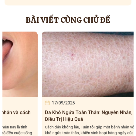
BÀI VIẾT CÙNG CHỦ ĐỀ
17/09/2025
23/1
Da Khô Ngứa Toàn Thân: Nguyên Nhân, Cách
Trẻ Bị
Điều Trị Hiệu Quả
Bệnh G
Cách đây không lâu, Tuấn tôi gặp một bệnh nhân với da
Trẻ bị sư
khô ngứa toàn thân, khiến sinh hoạt hàng ngày của họ
ở trẻ khiế