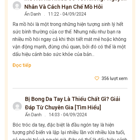
Nhân Và Cách Hạn Chế Mồ Hôi
Ẩn Danh
.
11:22 - 04/09/2024
Ra mồ hôi là một trong những hiện tượng sinh lý hết
sức bình thường của cơ thể. Nhưng nếu như bạn ra
nhiều mồ hôi ngay cả khi thời tiết mát mẻ hoặc không
vận động mạnh, đừng chủ quan, bởi đó có thể là một
dấu hiệu cảnh báo sức khỏe của bản...
Đọc tiếp
356 lượt xem
Bị Bong Da Tay Là Thiếu Chất Gì? Giải
Đáp Từ Chuyên Gia [Tìm Hiểu]
Ẩn Danh
.
14:03 - 04/09/2024
Bóc tróc da tay, đặc biệt là đầu ngón tay là hiện
tượng phổ biến và lặp lại nhiều lần với nhiều lứa tuổi,
cả người trẻ và người già. Đây có thể là dấu hiệu cảnh