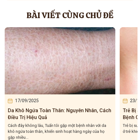
BÀI VIẾT CÙNG CHỦ ĐỀ
17/09/2025
23/1
Da Khô Ngứa Toàn Thân: Nguyên Nhân, Cách
Trẻ Bị
Điều Trị Hiệu Quả
Bệnh G
Cách đây không lâu, Tuấn tôi gặp một bệnh nhân với da
Trẻ bị sư
khô ngứa toàn thân, khiến sinh hoạt hàng ngày của họ
ở trẻ khiế
gặp nhiều...