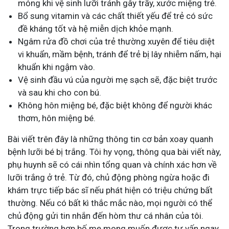
mỏng khi vệ sinh lưỡi tránh gây trầy, xước miệng trẻ.
Bổ sung vitamin và các chất thiết yếu để trẻ có sức
đề kháng tốt và hệ miễn dịch khỏe mạnh.
Ngâm rửa đồ chơi của trẻ thường xuyên để tiêu diệt
vi khuẩn, mầm bệnh, tránh để trẻ bị lây nhiễm nấm, hại
khuẩn khi ngậm vào.
Vệ sinh đầu vú của người mẹ sạch sẽ, đặc biệt trước
và sau khi cho con bú.
Không hôn miệng bé, đặc biệt không để người khác
thơm, hôn miệng bé.
Bài viết trên đây là những thông tin cơ bản xoay quanh
bệnh lưỡi bé bị trắng. Tôi hy vọng, thông qua bài viết này,
phụ huynh sẽ có cái nhìn tổng quan và chính xác hơn về
lưỡi trắng ở trẻ. Từ đó, chủ động phòng ngừa hoặc đi
khám trực tiếp bác sĩ nếu phát hiện có triệu chứng bất
thường. Nếu có bất kì thắc mắc nào, mọi người có thể
chủ động gửi tin nhắn đến hòm thư cá nhân của tôi.
Trong trường hợp bố mẹ mong muốn được tư vấn ngay