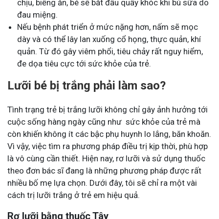
chịu, biếng ăn, bé sẽ bắt đầu quấy khóc khi bú sữa do
đau miệng.
Nếu bệnh phát triển ở mức nặng hơn, nấm sẽ mọc
dày và có thể lây lan xuống cổ họng, thực quản, khí
quản. Từ đó gây viêm phổi, tiêu chảy rất nguy hiểm,
đe dọa tiêu cực tới sức khỏe của trẻ.
Lưỡi bé bị trắng phải làm sao?
Tình trạng trẻ bị trắng lưỡi không chỉ gây ảnh hưởng tới
cuộc sống hàng ngày cũng như sức khỏe của trẻ mà
còn khiến không ít các bậc phụ huynh lo lắng, băn khoăn.
Vì vậy, việc tìm ra phương pháp điều trị kịp thời, phù hợp
là vô cùng cần thiết. Hiện nay, rơ lưỡi và sử dụng thuốc
theo đơn bác sĩ đang là những phương pháp được rất
nhiều bố mẹ
lựa chọn. Dưới đây, tôi sẽ chỉ ra một vài
cách trị lưỡi trắng ở trẻ em hiệu quả.
Rơ lưỡi bằng thuốc Tây