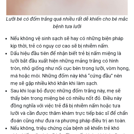
Lưỡi bé có đốm trắng quá nhiều rất dễ khiến cho bé mắc
bệnh tưa lưỡi
Nếu không vệ sinh sạch sẽ hay có những biện pháp
kịp thời, trẻ có nguy cơ cao sẽ bị nhiễm nấm.
Dấu hiệu đầu tiên để nhận biết trẻ bị nấm miệng là
lưỡi bắt đầu xuất hiện những mảng trắng có hình
tròn, nhỏ giống như nổi cục bên trong lưỡi, vòm họng,
má hoặc môi. Những đốm này khá “cứng đầu” nên
mẹ sẽ gặp nhiều khó khăn khi làm sạch.
Sau khi loại bỏ được những đốm trắng này, mẹ sẽ
thấy bên trong miệng bé có nhiều nốt đỏ. Điều này
đồng nghĩa với việc trẻ đã bị nhiễm nấm hoặc tưa
lưỡi và cần được thăm khám trực tiếp bác sĩ để chẩn
đoán cũng như đưa ra phương pháp điều trị an toàn.
Nếu không, triệu chứng của bệnh sẽ khiến trẻ khó