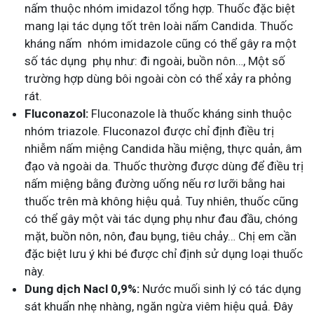
nấm thuộc nhóm imidazol tổng hợp. Thuốc đặc biệt
mang lại tác dụng tốt trên loài nấm Candida. Thuốc
kháng nấm nhóm imidazole cũng có thể gây ra một
số tác dụng phụ như: đi ngoài, buồn nôn…, Một số
trường hợp dùng bôi ngoài còn có thể xảy ra phỏng
rát.
Fluconazol:
Fluconazole là thuốc kháng sinh thuộc
nhóm triazole.
Fluconazol được chỉ định điều trị
nhiễm nấm miệng Candida hầu miệng, thực quản, âm
đạo và ngoài da. Thuốc thường được dùng để điều trị
nấm miệng bằng đường uống nếu rơ lưỡi bằng hai
thuốc trên mà không hiệu quả. Tuy nhiên, thuốc cũng
có thể gây một vài tác dụng phụ như đau đầu, chóng
mặt, buồn nôn, nôn, đau bụng, tiêu chảy… Chị em cần
đặc biệt lưu ý khi bé được chỉ định sử dụng loại thuốc
này.
Dung dịch Nacl 0,9%:
Nước muối sinh lý có tác dụng
sát khuẩn nhẹ nhàng, ngăn ngừa viêm hiệu quả. Đây