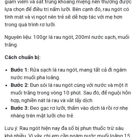
giảm viêm và sát trùng khoang miệng nên thường được
lựa chọn để điều trị nấm lưỡi. Bên cạnh đó, rau ngót có
tính mát và vị ngọt nên trẻ sẽ dễ hợp tác với mẹ hơn
trong quá trình rơ lưỡi.
Nguyên liệu: 100gr lá rau ngót, 200ml nước sạch, muối
trắng.
Cách chuẩn bị:
Bước 1:
Rửa sạch lá rau ngót, mang tất cả đi ngâm
nước muối pha loãng.
Bước 2:
Đun sôi lá rau ngót cùng với nước và một ít
muối trắng trong vòng 10 phút. Sau đó, để nguội hỗn
hợp, nghiền nát lá rau và vắt lấy dịch.
Bước 3:
Đeo gạc rơ lưỡi, thấm vào dịch lá rồi rơ nhẹ
nhàng trên mặt lưỡi cho trẻ.
Lưu ý: Rau ngót hiện nay đa số bị phun thuốc trừ sâu
khá nhiều. Vì vậy, chị em cần ngâm nước muối loãng 15