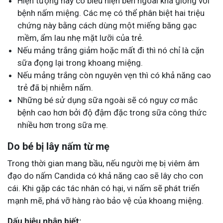
Hiện tượng này có biểu hiện bên ngoài khá giống với
bệnh nấm miệng. Các mẹ có thể phân biệt hai triệu
chứng này bằng cách dùng một miếng băng gạc
mềm, ẩm lau nhẹ mặt lưỡi của trẻ.
Nếu mảng trắng giảm hoặc mất đi thì nó chỉ là cặn
sữa đọng lại trong khoang miệng.
Nếu mảng trắng còn nguyên vẹn thì có khả năng cao
trẻ đã bị nhiễm nấm.
Những bé sử dụng sữa ngoài sẽ có nguy cơ mắc
bệnh cao hơn bởi độ đậm đặc trong sữa công thức
nhiều hơn trong sữa mẹ.
Do bé bị lây nấm từ mẹ
Trong thời gian mang bầu, nếu người mẹ bị viêm âm
đạo do nấm Candida có khả năng cao sẽ lây cho con
cái. Khi gặp các tác nhân có hại, vi nấm sẽ phát triển
mạnh mẽ, phá vỡ hàng rào bảo vệ của khoang miệng.
Dấu hiệu nhận biết: