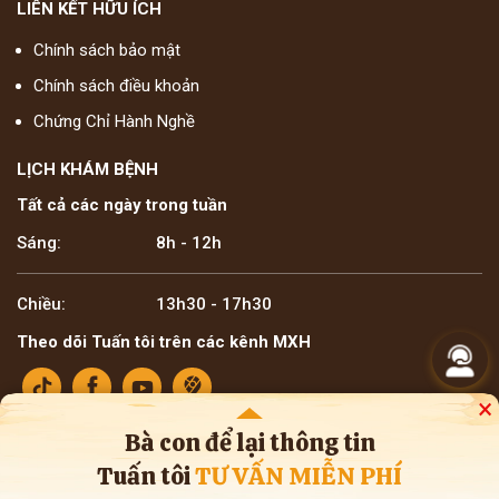
LIÊN KẾT HỮU ÍCH
Chính sách bảo mật
Chính sách điều khoản
Chứng Chỉ Hành Nghề
LỊCH KHÁM BỆNH
Tất cả các ngày trong tuần
Sáng:
8h - 12h
Chiều:
13h30 - 17h30
Theo dõi Tuấn tôi trên các kênh MXH
×
Bà con để lại thông tin
Tuấn tôi
TƯ VẤN MIỄN PHÍ
Bản quyền ©2025 Lương y Đỗ Minh Tuấn