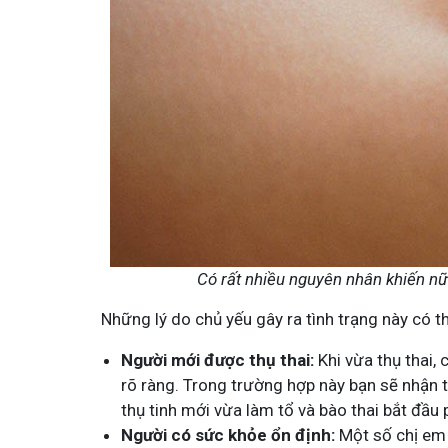
ay Đỗ Minh - Đánh Bay Mẩn Ngứa
Tuấn tôi - Y diệu thu
ành viên
95,5k
thành viên
, mẩn ngứa gây khó chịu và ảnh hưởng sinh hoạt.
Góc nhỏ tôi chia sẻ với bà 
 nơi tôi chia sẻ cách giảm ngứa, làm dịu da và
tất tần tật kiến thức sức k
ái phát
thân theo YHCT.
Có rất nhiều nguyên nhân khiến nữ
Những lý do chủ yếu gây ra tình trạng này có t
Người mới được thụ thai:
Khi vừa thụ thai,
rõ ràng. Trong trường hợp này bạn sẽ nhận 
thụ tinh mới vừa làm tổ và bào thai bắt đầu p
Người có sức khỏe ổn định:
Một số chị em 