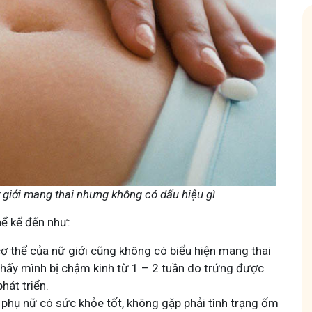
ốc nam
Hội Đau Xương Khớp - Tuấn Tôi Đồng 
85,3K
thành viên
con về chuyện thuốc Nam, về
Cộng đồng cho bà con gặp vấn đề xương khớp, c
hỏe và cách chăm sóc bản
Tuấn tôi học cách chăm sóc và điều trị để giảm đ
động linh hoạt.
 giới mang thai nhưng không có dấu hiệu gì
hể kể đến như:
 cơ thể của nữ giới cũng không có biểu hiện mang thai
thấy mình bị chậm kinh từ 1 – 2 tuần do trứng được
hát triển.
Tham gia nhóm
phụ nữ có sức khỏe tốt, không gặp phải tình trạng ốm