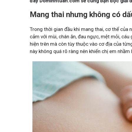
đây Dominhtuan.com sẽ cùng bạn đọc giải đ
Mang thai nhưng không có dấu
Trong thời gian đầu khi mang thai, cơ thể của 
cảm với mùi, chán ăn, đau ngực, mệt mỏi, cáu 
hiện trên mà còn tùy thuộc vào cơ địa của từn
này không quá rõ ràng nên khiến chị em nhầm l