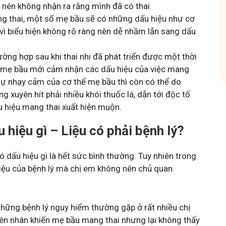
u nên không nhận ra rằng mình đã có thai.
gia nhóm
g thai, một số mẹ bầu sẽ có những dấu hiệu như cơ
vì biểu hiện không rõ ràng nên dễ nhầm lẫn sang dấu
ờng hợp sau khi thai nhi đã phát triển được một thời
g, mẹ bầu mới cảm nhận các dấu hiệu của việc mang
 sự nhạy cảm của cơ thể mẹ bầu thì còn có thể do
 xuyên hít phải nhiều khói thuốc lá, dẫn tới độc tố
u hiệu mang thai xuất hiện muộn.
hiệu gì – Liệu có phải bệnh lý?
dấu hiệu gì là hết sức bình thường. Tuy nhiên trong
hiệu của bệnh lý mà chị em không nên chủ quan.
hững bệnh lý nguy hiểm thường gặp ở rất nhiều chị
ên nhân khiến mẹ bầu mang thai nhưng lại không thấy