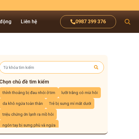
 động
Liên hệ
0987 399 376
Chọn chủ đề tìm kiếm
thỉnh thoảng bị đau nhói ở tim
lưỡi trắng có mùi hôi
da khô ngứa toàn thân
Trẻ bị sưng mí mắt dưới
triệu chứng ớn lạnh ra mồ hôi
ngón tay bị sưng phù và ngứa
ngón chân cái bị sưng đau mưng mủ