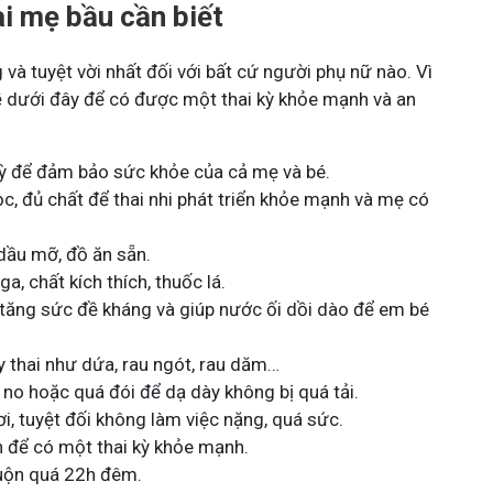
i mẹ bầu cần biết
 và tuyệt vời nhất đối với bất cứ người phụ nữ nào. Vì
đề dưới đây để có được một thai kỳ khỏe mạnh và an
kỳ để đảm bảo sức khỏe của cả mẹ và bé.
c, đủ chất để thai nhi phát triển khỏe mạnh và mẹ có
dầu mỡ, đồ ăn sẵn.
a, chất kích thích, thuốc lá.
 tăng sức đề kháng và giúp nước ối dồi dào để em bé
 thai như dứa, rau ngót, rau dăm…
no hoặc quá đói để dạ dày không bị quá tải.
i, tuyệt đối không làm việc nặng, quá sức.
 để có một thai kỳ khỏe mạnh.
muộn quá 22h đêm.