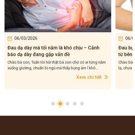
06/03/2026
03/0
Đau bụng mỗi khi căng thẳng: hiểu đúng lý do
5 cấp đ
từ bên trong
đang ở 
Chào bà con, Bà con có từng rơi vào cảnh: chưa kịp ăn gì
Chào bà c
lạ, chưa bị lạnh bụng, nhưng mỗi khi hồi hộp, căng...
năm, gặp 
Xem chi tiết