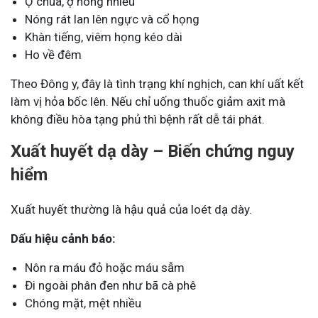
Ợ chua, ợ nóng nhiều
Nóng rát lan lên ngực và cổ họng
Khàn tiếng, viêm họng kéo dài
Ho về đêm
Theo Đông y, đây là tình trạng khí nghịch, can khí uất kết
làm vị hỏa bốc lên. Nếu chỉ uống thuốc giảm axit mà
không điều hòa tạng phủ thì bệnh rất dễ tái phát.
Xuất huyết dạ dày – Biến chứng nguy
hiểm
Xuất huyết thường là hậu quả của loét dạ dày.
Dấu hiệu cảnh báo:
Nôn ra máu đỏ hoặc máu sẫm
Đi ngoài phân đen như bã cà phê
Chóng mặt, mệt nhiều