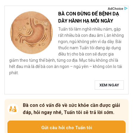
BÀ CON ĐỪNG ĐỂ BỆNH DẠ
DÀY HÀNH HẠ MỖI NGÀY
Tuấn tôi làm nghề nhiều năm, gặp
rất nhiều bà con đau âm ỉ, ăn không
ngon, ngủ không yên vì dạ dày. Bài
thuốc nam Tuấn tôi đang áp dụng
điều trị cho bà con sẽ được gia
giảm theo từng thể bệnh, từng cơ địa. Mục tiêu không chỉ là
hết đau mà là để bà con ăn ngon – ngủ yên – không còn lo tái
phát.
XEM NGAY
Bà con có vấn đề về sức khỏe cần được giải
đáp, hỏi ngay nhé, Tuấn tôi sẽ trả lời sớm.
Gửi câu hỏi cho Tuấn tôi