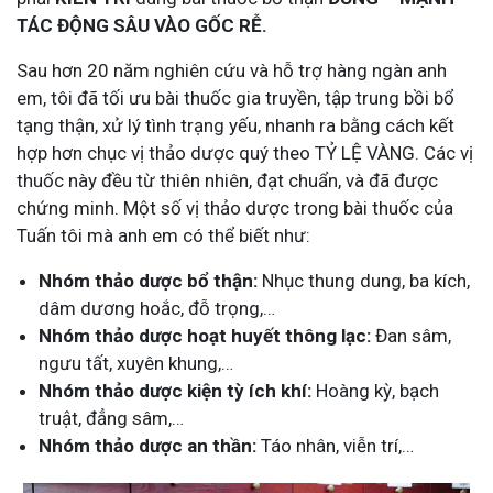
TÁC ĐỘNG SÂU VÀO GỐC RỄ.
Sau hơn 20 năm nghiên cứu và hỗ trợ hàng ngàn anh
em, tôi đã tối ưu bài thuốc gia truyền, tập trung bồi bổ
tạng thận, xử lý tình trạng yếu, nhanh ra bằng cách kết
hợp hơn chục vị thảo dược quý theo TỶ LỆ VÀNG. Các vị
thuốc này đều từ thiên nhiên, đạt chuẩn, và đã được
chứng minh. Một số vị thảo dược trong bài thuốc của
Tuấn tôi mà anh em có thể biết như:
Nhóm thảo dược bổ thận:
Nhục thung dung, ba kích,
dâm dương hoắc, đỗ trọng,…
Nhóm thảo dược hoạt huyết thông lạc:
Đan sâm,
ngưu tất, xuyên khung,…
Nhóm thảo dược kiện tỳ ích khí:
Hoàng kỳ, bạch
truật, đẳng sâm,…
Nhóm thảo dược an thần:
Táo nhân, viễn trí,…