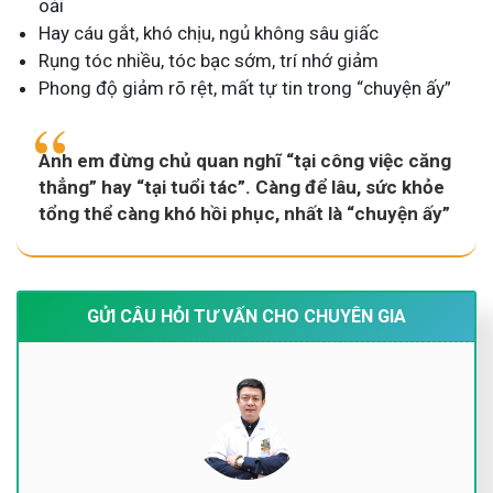
oải
Hay cáu gắt, khó chịu, ngủ không sâu giấc
Rụng tóc nhiều, tóc bạc sớm, trí nhớ giảm
Phong độ giảm rõ rệt, mất tự tin trong “chuyện ấy”
Anh em đừng chủ quan nghĩ “tại công việc căng
thẳng” hay “tại tuổi tác”. Càng để lâu, sức khỏe
tổng thể càng khó hồi phục, nhất là “chuyện ấy”
GỬI CÂU HỎI TƯ VẤN CHO CHUYÊN GIA