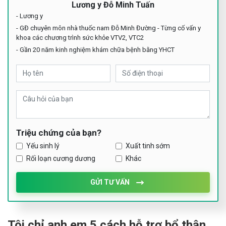
Lương y Đỗ Minh Tuấn
- Lương y
- GĐ chuyên môn nhà thuốc nam Đỗ Minh Đường - Từng cố vấn y
khoa các chương trình sức khỏe VTV2, VTC2
- Gần 20 năm kinh nghiệm khám chữa bệnh bằng YHCT
Triệu chứng của bạn?
Yếu sinh lý
Xuất tinh sớm
Rối loạn cương dương
Khác
GỬI TƯ VẤN
Tôi chỉ anh em 5 cách hỗ trợ bổ thận