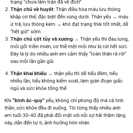
trạng “chưa lâm trận đã về đích”.
Thận chủ về huyết:
Thận điều hòa máu lưu thông
khắp cơ thể, đặc biệt đến vùng dưới. Thận yếu → máu
ứ trệ, lưu thông kém → khó đạt trạng thái tốt nhất, dễ
“hết giờ” sớm.
Thận chủ cốt tủy và xương
→ Thận yếu thì đau lưng,
mỏi gối triền miên, cơ thể mệt mỏi như bị rút hết sức.
Đây là lý do nhiều anh em cảm thấy “toàn thân rã rời”
sau mỗi lần gần gũi.
Thận khai khiếu →
thận yếu thì dễ tiểu đêm, tiểu
nhiều lần, tiểu không kiểm soát, làm gián đoạn giấc
ngủ và sức khỏe tổng thể.
Khi
“bình ắc-quy”
yếu, không chỉ phong độ mà cả tinh
thần, sức khỏe đều đi xuống. Tôi từng thấy nhiều anh
em tuổi 30-40 đã phải đối mặt với nỗi sợ hãi thầm lặng
này, dẫn đến tự ti, ảnh hưởng hôn nhân.