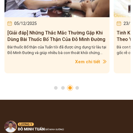
23/12/2024
ắc Thường Gặp Khi
Tinh Khí Thận Đầy Đủ – Bí Quyết Tr
 Của Đỗ Minh Đường
Theo Y Học Cổ Truyền
ã được ứng dụng từ lâu tại
Bà con thân mến, Tuấn tôi vẫn thường nói, thận
con thoát khỏi chứng...
gốc rễ của sự sống, là nguồn năng lượng duy trì 
Xem chi tiết
Xem c