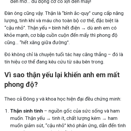
đèn mờ… dù động cơ có xịn đến mấy!
Đàn ông cũng vậy. Thận là “bình ắc-quy” cung cấp năng
lượng, tinh khí và máu cho toàn bộ cơ thể, đặc biệt là
“cậu nhỏ”. Thận yếu = bình hết điện → dù anh em có
khỏe mạnh, cơ bắp cuồn cuộn đến mấy thì phong độ
cũng… “hết xăng giữa đường”.
Đó không chỉ là chuyện tuổi tác hay căng thẳng – đó là
tín hiệu cơ thể đang kêu cứu từ sâu bên trong.
Vì sao thận yếu lại khiến anh em mất
phong độ?
Theo cả Đông y và khoa học hiện đại đều chứng minh:
Thận sinh tinh
– nguồn gốc của sức sống và ham
muốn. Thận yếu → tinh ít, chất lượng kém → ham
muốn giảm sút, “cậu nhỏ” khó phản ứng, dẫn đến tình