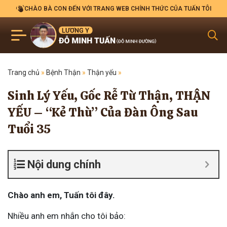
CHÀO BÀ CON ĐẾN VỚI TRANG WEB CHÍNH THỨC CỦA TUẤN TÔI
Trang chủ
»
Bệnh Thận
»
Thận yếu
»
Sinh Lý Yếu, Gốc Rễ Từ Thận, THẬN
YẾU – “Kẻ Thù” Của Đàn Ông Sau
Tuổi 35
Nội dung chính
Chào anh em, Tuấn tôi đây.
Nhiều anh em nhắn cho tôi bảo: