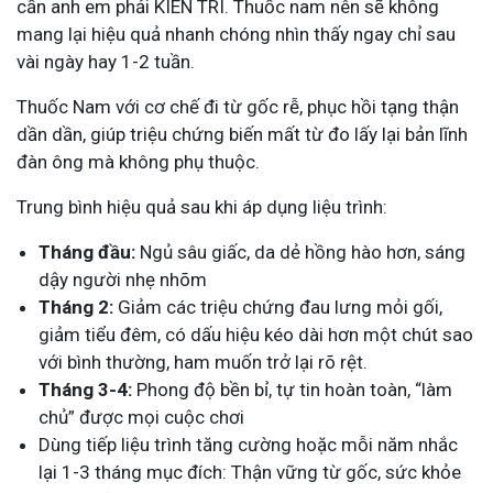
cần anh em phải KIÊN TRÌ. Thuốc nam nên sẽ không
mang lại hiệu quả nhanh chóng nhìn thấy ngay chỉ sau
vài ngày hay 1-2 tuần.
Thuốc Nam với cơ chế đi từ gốc rễ, phục hồi tạng thận
dần dần, giúp triệu chứng biến mất từ đo lấy lại bản lĩnh
đàn ông mà không phụ thuộc.
Trung bình hiệu quả sau khi áp dụng liệu trình:
Tháng đầu:
Ngủ sâu giấc, da dẻ hồng hào hơn, sáng
dậy người nhẹ nhõm
Tháng 2:
Giảm các triệu chứng đau lưng mỏi gối,
giảm tiểu đêm, có dấu hiệu kéo dài hơn một chút sao
với bình thường, ham muốn trở lại rõ rệt.
Tháng 3-4:
Phong độ bền bỉ, tự tin hoàn toàn, “làm
chủ” được mọi cuộc chơi
Dùng tiếp liệu trình tăng cường hoặc mỗi năm nhắc
lại 1-3 tháng mục đích: Thận vững từ gốc, sức khỏe