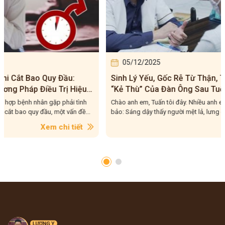
05/12/2025
01/0
Sinh Lý Yếu, Gốc Rễ Từ Thận, THẬN YẾU –
Xuất Ti
“Kẻ Thù” Của Đàn Ông Sau Tuổi 35
Nguyên
Quả
Chào anh em, Tuấn tôi đây. Nhiều anh em nhắn cho tôi
Tuấn tôi 
bảo: Sáng dậy thấy người mệt lả, lưng đau ê ẩm như vừa...
trạng xuấ
Xem chi tiết