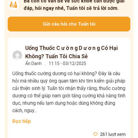
Bà con có vấn đề về sức khỏe cần được giải
đáp, hỏi ngay nhé, Tuấn tôi sẽ trả lời sớm.
Gửi câu hỏi cho Tuấn tôi
Uống Thuốc C ư ờ n g D ư ơ n g Có Hại
Không? Tuấn Tôi Chia Sẻ
Ẩn Danh
.
11:15 - 03/12/2025
Uống thuốc cường dương có hại không? Đây là câu
hỏi mà nhiều quý ông quan tâm khi tìm kiếm giải pháp
cải thiện sinh lý. Tuấn tôi nhận thấy rằng, thuốc cường
dương có thể giúp nam giới tăng cường khả năng tình
dục, nhưng nếu lạm dụng hoặc dùng không đúng
cách, nguy...
Đọc tiếp
261 lượt xem