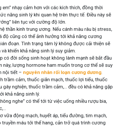
 em” nhạy cảm hơn với các kích thích, đồng thời
 năng sinh lý khi quan hệ trên thực tế. Điều này sẽ
ướng” liên tục với cường độ lớn.
ệ thần kinh trung ương. Nếu cánh màu râu bị stress,
uá độ cũng có thể ảnh hưởng tới khả năng cương
ián đoạn. Tình trạng tâm lý không được cải thiện sẽ
h và khiến khả năng sinh lý suy giảm.
p có đời sống sinh hoạt không lành mạnh sẽ bắt đầu
ạn này, lượng hormone ham muốn trong cơ thể sẽ suy
 nội tiết –
nguyên nhân rối loạn cương dương
.
 trầm cảm, thuốc giãn mạch, thuốc lợi tiểu, thuốc
au gây nghiện, thuốc trầm cảm,… đều có khả năng gặp
i khả năng sinh lý.
hông nghe” có thể tới từ việc uống nhiều rượu bia,
ác,…
ơ vữa động mạch, huyết áp, tiểu đường, tim mạch,
 truyền máu tới thể hang, cản trở quá trình cương