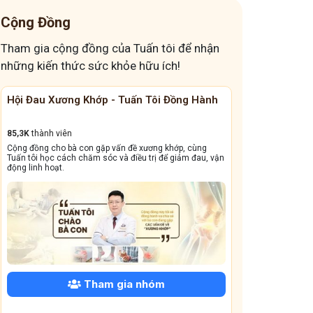
Cộng Đồng
Tham gia cộng đồng của Tuấn tôi để nhận
những kiến thức sức khỏe hữu ích!
Cộng Đồng Chữa Bệnh Tai Mũi Họng
Đánh Bay Mất 
13,1k
thành viên
41,6K
thành viên
Cộng đồng này sẽ giúp bà con đẩy lùi tình trạng ho dai
Giấc ngủ ngon quý 
dẳng, viêm xoang tái phát triền miền, amidan sưng đỏ,...
dưỡng và bài thuốc 