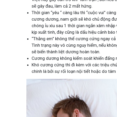
sẽ gây đau, làm cả 2 mất hứng.
Thời gian “yêu “ càng lâu thì “cuộc vui” càn
cương dương, nam giới sẽ khó chủ động đượ
chóng ỉu xìu sau 1 thời gian ngắn xâm nhập
kịp xuất tinh, đây cũng là dấu hiệu cảnh báo
“Thằng em” không thể cương cứng ngay cả kh
Tình trạng này vô cùng nguy hiểm, nếu khôn
sẽ biến thành liệt dương hoàn toàn.
Cương dương không kiểm soát khiến đấng mà
Khó cương cứng thì đi kèm với các triệu c
chính là bởi sự rối loạn nội tiết hoặc do tâm