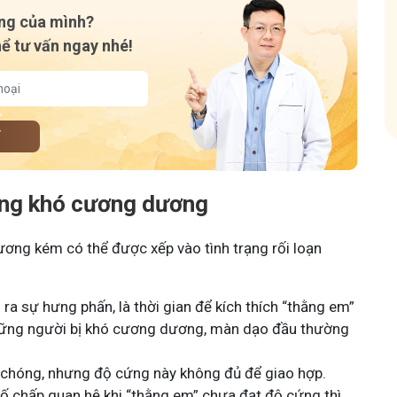
hóm
ạng của mình?
hể tư vấn ngay nhé!
Y
rạng khó cương dương
ơng kém có thể được xếp vào tình trạng rối loạn
ra sự hưng phấn, là thời gian để kích thích “thằng em”
những người bị khó cương dương, màn dạo đầu thường
h chóng, nhưng độ cứng này không đủ để giao hợp.
 cố chấp quan hệ khi “thằng em” chưa đạt độ cứng thì