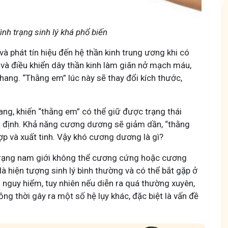
nh trạng sinh lý khá phổ biến
à phát tín hiệu đến hệ thần kinh trung ương khi có
ày và điều khiển dây thần kinh làm giãn nở mạch máu,
Hội Đau Xương Khớp - Tuấn Tôi Đồng Hành
hang. “Thằng em” lúc này sẽ thay đổi kích thước,
85,3K
thành viên
uyện thuốc Nam, về
Cộng đồng cho bà con gặp vấn đề xương khớp, cùng
ng, khiến “thằng em” có thể giữ được trạng thái
ách chăm sóc bản
Tuấn tôi học cách chăm sóc và điều trị để giảm đau, vận
động linh hoạt.
 định. Khả năng cương dương sẽ giảm dần, “thằng
hợp và xuất tinh. Vậy khó cương dương là gì?
trạng nam giới không thể cương cứng hoặc cương
là hiện tượng sinh lý bình thường và có thể bắt gặp ở
 nguy hiểm, tuy nhiên nếu diễn ra quá thường xuyên,
ng thời gây ra một số hệ lụy khác, đặc biệt là vấn đề
Tham gia nhóm