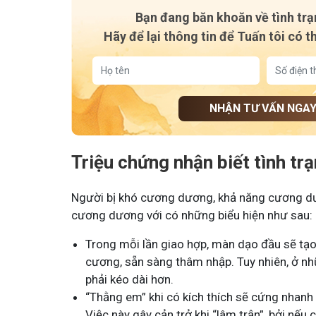
Tham gia nhóm
Tham gia n
Bạn đang băn khoăn về tình tr
Hãy để lại thông tin để Tuấn tôi có t
NHẬN TƯ VẤN NGA
Triệu chứng nhận biết tình t
Người bị khó cương dương, khả năng cương dư
cương dương với có những biểu hiện như sau:
Trong mỗi lần giao hợp, màn dạo đầu sẽ tạo 
cương, sẵn sàng thâm nhập. Tuy nhiên, ở 
phải kéo dài hơn.
“Thằng em” khi có kích thích sẽ cứng nhan
Việc này gây cản trở khi “lâm trận”, bởi nếu