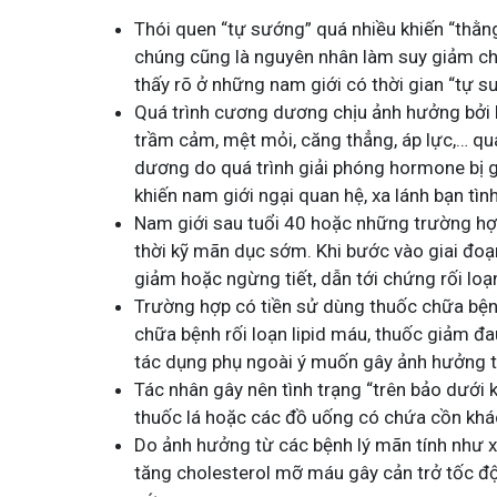
Thói quen “tự sướng” quá nhiều khiến “thằng
chúng cũng là nguyên nhân làm suy giảm chức
thấy rõ ở những nam giới có thời gian “tự s
Quá trình cương dương chịu ảnh hưởng bởi h
trầm cảm, mệt mỏi, căng thẳng, áp lực,… q
dương do quá trình giải phóng hormone bị g
khiến nam giới ngại quan hệ, xa lánh bạn tìn
Nam giới sau tuổi 40 hoặc những trường hợ
thời kỹ mãn dục sớm. Khi bước vào giai đo
giảm hoặc ngừng tiết, dẫn tới chứng rối loạn
Trường hợp có tiền sử dùng thuốc chữa bệnh
chữa bệnh rối loạn lipid máu, thuốc giảm đ
tác dụng phụ ngoài ý muốn gây ảnh hưởng tớ
Tác nhân gây nên tình trạng “trên bảo dưới k
thuốc lá hoặc các đồ uống có chứa cồn kh
Do ảnh hưởng từ các bệnh lý mãn tính như x
tăng cholesterol mỡ máu gây cản trở tốc độ