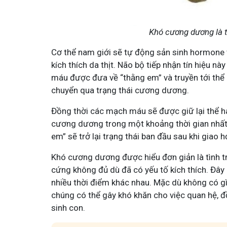
Khó cương dương là tì
Cơ thể nam giới sẽ tự động sản sinh hormone v
kích thích da thịt. Não bộ tiếp nhận tín hiệu n
Minh - Đánh Bay Mẩn Ngứa
Tuấn tôi - Y diệu thuốc nam
máu được đưa về “thằng em” và truyền tới thể 
chuyển qua trạng thái cương dương.
95,5k
thành viên
ứa gây khó chịu và ảnh hưởng sinh hoạt.
Góc nhỏ tôi chia sẻ với bà con về ch
Đồng thời các mạch máu sẽ được giữ lại thể ha
chia sẻ cách giảm ngứa, làm dịu da và
tất tần tật kiến thức sức khỏe và c
thân theo YHCT.
cương dương trong một khoảng thời gian nhất
em” sẽ trở lại trạng thái ban đầu sau khi giao 
Khó cương dương được hiểu đơn giản là tình 
cứng không đủ dù đã có yếu tố kích thích. Đây 
nhiều thời điểm khác nhau. Mặc dù không có gì
chúng có thể gây khó khăn cho việc quan hệ, đồ
sinh con.