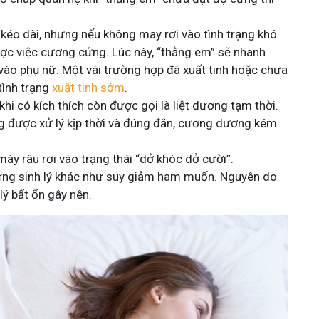
g kéo dài, nhưng nếu không may rơi vào tình trạng khó
c việc cương cứng. Lúc này, “thằng em” sẽ nhanh
 vào phụ nữ. Một vài trường hợp đã xuất tinh hoặc chưa
 tình trạng
xuất tinh sớm
.
i có kích thích còn được gọi là liệt dương tạm thời.
g được xử lý kịp thời và đúng đắn, cương dương kém
y râu rơi vào trạng thái “dở khóc dở cười”.
hứng sinh lý khác như suy giảm ham muốn. Nguyên do
 lý bất ổn gây nên.