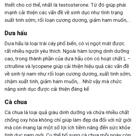
thiết cho cơ thể, nhất là testosterone. Từ đó giúp phái
mạnh cải thiện các vấn đề về sinh dục như tình trạng
xuất tinh sớm, rối loạn cương dương, giảm ham muốn,…
Dưa hấu
Dưa hấu là loại trái cây phổ biến, có vị ngọt mát được
rất nhiều người yêu thích. Ngoài hàm lượng dinh dưỡng
cao, trong thành phần của dưa hấu còn có hoạt chất L –
citrulline và lycopene giúp cải thiện hiệu quả các vấn đề
về sinh lý nam như rối loạn cương dương, xuất tinh sớm,
chậm xuất tinh, giảm ham muốn,… Nhờ vậy mà chức
năng sinh dục được cải thiện đáng kể.
Cà chua
Cà chua là loại quả giàu dinh dưỡng và chứa nhiều chất
chống oxy hóa không chỉ giúp làm đẹp da đối với nữ giới
mà còn mang lại một số lợi ích tiềm năng đến sức khỏe
tình dục nam giới. Cụ thể bổ sung cà chua mỗi ngày còn