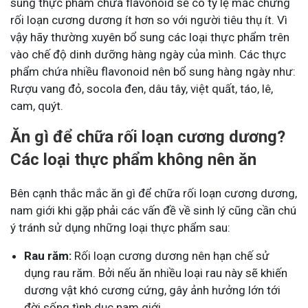
sung thực phẩm chứa flavonoid sẽ có tỷ lệ mắc chứng
rối loạn cương dương ít hơn so với người tiêu thụ ít. Vì
vậy hãy thường xuyên bổ sung các loại thực phẩm trên
vào chế độ dinh dưỡng hàng ngày của mình. Các thực
phẩm chứa nhiều flavonoid nên bổ sung hàng ngày như:
Rượu vang đỏ, socola đen, dâu tây, việt quất, táo, lê,
cam, quýt.
Ăn gì để chữa rối loạn cương dương?
Các loại thực phẩm không nên ăn
Bên cạnh thắc mắc ăn gì để chữa rối loạn cương dương,
nam giới khi gặp phải các vấn đề về sinh lý cũng cần chú
ý tránh sử dụng những loại thực phẩm sau:
Rau răm:
Rối loạn cương dương nên hạn chế sử
dụng rau răm. Bởi nếu ăn nhiều loại rau này sẽ khiến
dương vật khó cương cứng, gây ảnh hưởng lớn tới
đời sống tình dục nam giới.