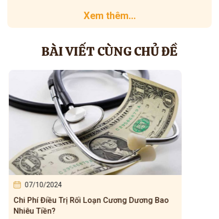
Xem thêm...
BÀI VIẾT CÙNG CHỦ ĐỀ
07/10/2024
07/0
Chi Phí Điều Trị Rối Loạn Cương Dương Bao
Rối Lo
Nhiêu Tiền?
Không