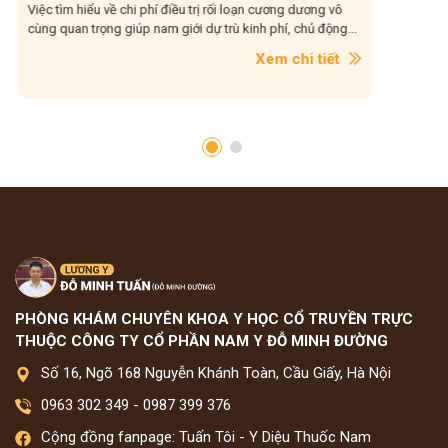
Việc tìm hiểu về chi phí điều trị rối loạn cương dương vô
Theo nghi
cùng quan trọng giúp nam giới dự trù kinh phí, chủ động...
100% ở ph
dậy...
Xem chi tiết
PHÒNG KHÁM CHUYÊN KHOA Y HỌC CỔ TRUYỀN TRỰC
THUỘC CÔNG TY CỔ PHẦN NAM Y ĐỖ MINH ĐƯỜNG
Số 16, Ngõ 168 Nguyễn Khánh Toàn, Cầu Giấy, Hà Nội
0963 302 349
-
0987 399 376
Cộng đồng fanpage: Tuấn Tôi - Y Diệu Thuốc Nam