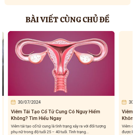
BÀI VIẾT CÙNG CHỦ ĐỀ
30/07/2024
30/0
Viêm Tái Tạo Cổ Tử Cung Có Nguy Hiểm
Viêm C
Không? Tìm Hiểu Ngay
Không?
Viêm tái tạo cổ tử cung là tình trạng xảy ra với đối tượng
Viêm cổ 
phụ nữ trong độ tuổi 25 – 40 tuổi. Tình trạng...
được khôn