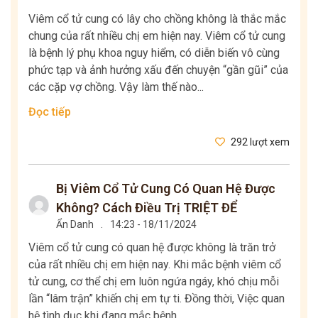
Viêm cổ tử cung có lây cho chồng không là thắc mắc
chung của rất nhiều chị em hiện nay. Viêm cổ tử cung
là bệnh lý phụ khoa nguy hiểm, có diễn biến vô cùng
phức tạp và ảnh hưởng xấu đến chuyện “gần gũi” của
các cặp vợ chồng. Vậy làm thế nào...
Đọc tiếp
292 lượt xem
Bị Viêm Cổ Tử Cung Có Quan Hệ Được
Không? Cách Điều Trị TRIỆT ĐỂ
Ẩn Danh
.
14:23 - 18/11/2024
Viêm cổ tử cung có quan hệ được không là trăn trở
của rất nhiều chị em hiện nay. Khi mắc bệnh viêm cổ
tử cung, cơ thể chị em luôn ngứa ngáy, khó chịu mỗi
lần “lâm trận” khiến chị em tự ti. Đồng thời, Việc quan
hệ tình dục khi đang mắc bệnh...