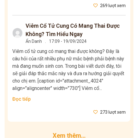
269 lượt xem
Viêm Cổ Tử Cung Có Mang Thai Được
Không? Tìm Hiểu Ngay
Ẩn Danh
.
17:09 - 19/09/2024
Viêm cổ tử cung có mang thai được không? Đây là
câu hỏi của rất nhiều phụ nữ mắc bệnh phải bệnh này
mà đang muốn sinh con. Trong bài viết dưới đây, tôi
sẽ giải đáp thắc mắc này và đưa ra hướng giải quyết
cho chị em. [caption id="attachment_4024"
align="aligncenter" width="730"] Viêm cổ...
Đọc tiếp
273 lượt xem
Xem thêm...