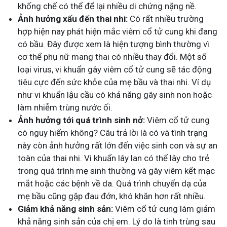
khống chế có thể để lại nhiều di chứng nặng nề.
Ảnh hưởng xấu đến thai nhi:
Có rất nhiều trường
hợp hiện nay phát hiện mắc viêm cổ tử cung khi đang
có bầu. Đây được xem là hiện tượng bình thường vì
cơ thể phụ nữ mang thai có nhiều thay đổi. Một số
loại virus, vi khuẩn gây viêm cổ tử cung sẽ tác động
tiêu cực đến sức khỏe của mẹ bầu và thai nhi. Ví dụ
như vi khuẩn lậu cầu có khả năng gây sinh non hoặc
làm nhiễm trùng nước ối.
Ảnh hưởng tới quá trình sinh nở:
Viêm cổ tử cung
có nguy hiểm không? Câu trả lời là có và tình trạng
này còn ảnh hưởng rất lớn đến việc sinh con và sự an
toàn của thai nhi. Vi khuẩn lây lan có thể lây cho trẻ
trong quá trình mẹ sinh thường và gây viêm kết mạc
mắt hoặc các bệnh về da. Quá trình chuyển dạ của
mẹ bầu cũng gặp đau đớn, khó khăn hơn rất nhiều.
Giảm khả năng sinh sản:
Viêm cổ tử cung làm giảm
khả năng sinh sản của chị em. Lý do là tinh trùng sau