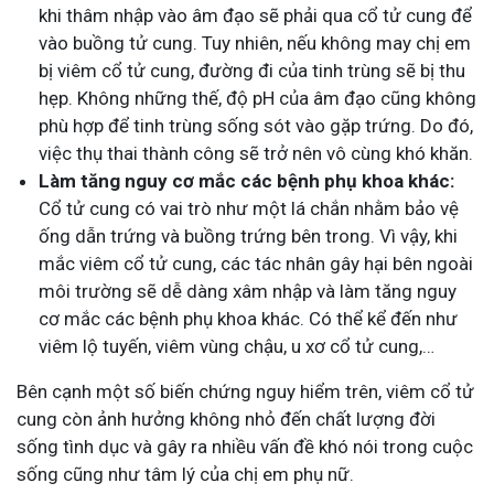
khi thâm nhập vào âm đạo sẽ phải qua cổ tử cung để
vào buồng tử cung. Tuy nhiên, nếu không may chị em
bị viêm cổ tử cung, đường đi của tinh trùng sẽ bị thu
hẹp. Không những thế, độ pH của âm đạo cũng không
phù hợp để tinh trùng sống sót vào gặp trứng. Do đó,
việc thụ thai thành công sẽ trở nên vô cùng khó khăn.
Làm tăng nguy cơ mắc các bệnh phụ khoa khác:
Cổ tử cung có vai trò như một lá chắn nhằm bảo vệ
ống dẫn trứng và buồng trứng bên trong. Vì vậy, khi
mắc viêm cổ tử cung, các tác nhân gây hại bên ngoài
môi trường sẽ dễ dàng xâm nhập và làm tăng nguy
cơ mắc các bệnh phụ khoa khác. Có thể kể đến như
viêm lộ tuyến, viêm vùng chậu, u xơ cổ tử cung,…
Bên cạnh một số biến chứng nguy hiểm trên, viêm cổ tử
cung còn ảnh hưởng không nhỏ đến chất lượng đời
sống tình dục và gây ra nhiều vấn đề khó nói trong cuộc
sống cũng như tâm lý của chị em phụ nữ.