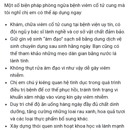
Một số biện pháp phòng ngừa bệnh viêm cổ tử cung mà
tôi nghĩ chị em có thể áp dụng ngay:
Khám, chữa viêm cổ tử cung tại bệnh viện uy tín, có
đội ngũ y bác sĩ lành nghề và cơ sở vật chất đảm bảo.
Giữ gìn vệ sinh “âm đạo” sạch sẽ bằng dung dịch vệ
sinh chuyên dụng sau sinh hằng ngày. Bạn cũng có
thể tham khảo những mẹo dân gian bằng nước lá
lành tính.
Không thụt rửa âm đạo vì như vậy dễ gây viêm
nhiễm.
Chị em chú ý kiêng quan hệ tình dục trong quá trình
điều trị bệnh để cơ thể phục hồi, tránh tình trạng vi
khuẩn xâm nhập vào vùng kín gây viêm nhiễm.
Duy trì chế độ ăn uống hàng ngày đầy đủ chất dinh
dưỡng, tăng cường những loai rau xanh, hoa quả tươi
và các loại thực phẩm bổ sung khác.
Xây dựng thói quen sinh hoạt khoa học và lành mạnh