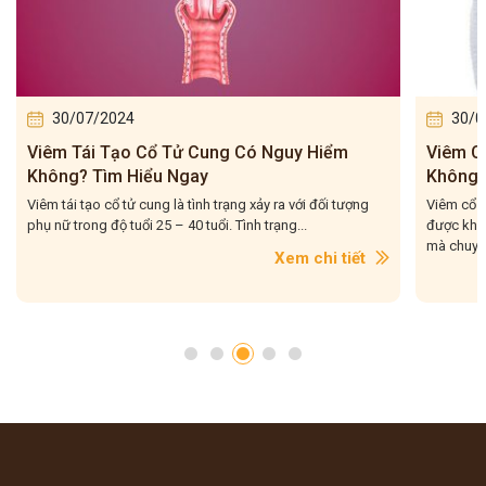
30/07/2024
30/0
Viêm Tái Tạo Cổ Tử Cung Có Nguy Hiểm
Viêm C
Không? Tìm Hiểu Ngay
Không?
Viêm tái tạo cổ tử cung là tình trạng xảy ra với đối tượng
Viêm cổ 
phụ nữ trong độ tuổi 25 – 40 tuổi. Tình trạng...
được khôn
mà chuyên
Xem chi tiết