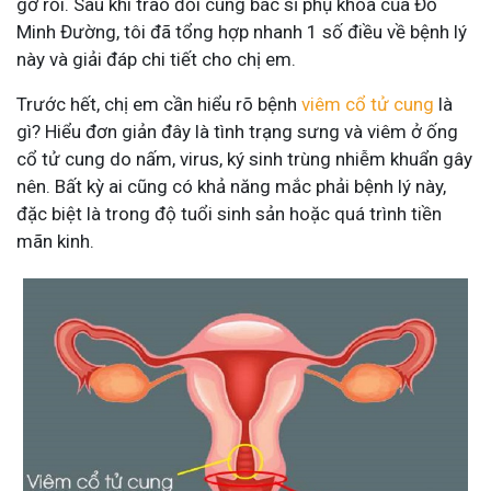
gỡ rối. Sau khi trao đổi cùng bác sĩ phụ khoa của Đỗ
Minh Đường, tôi đã tổng hợp nhanh 1 số điều về bệnh lý
này và giải đáp chi tiết cho chị em.
Trước hết, chị em cần hiểu rõ bệnh
viêm cổ tử cung
là
gì? Hiểu đơn giản đây là tình trạng sưng và viêm ở ống
cổ tử cung do nấm, virus, ký sinh trùng nhiễm khuẩn gây
nên. Bất kỳ ai cũng có khả năng mắc phải bệnh lý này,
đặc biệt là trong độ tuổi sinh sản hoặc quá trình tiền
mãn kinh.