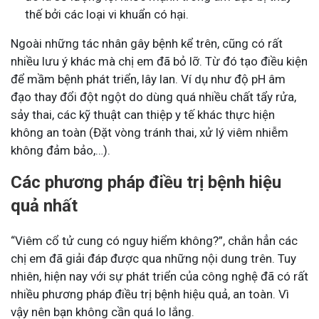
thế bởi các loại vi khuẩn có hại.
Ngoài những tác nhân gây bệnh kể trên, cũng có rất
nhiều lưu ý khác mà chị em đã bỏ lỡ. Từ đó tạo điều kiện
để mầm bệnh phát triển, lây lan. Ví dụ như độ pH âm
đạo thay đổi đột ngột do dùng quá nhiều chất tẩy rửa,
sảy thai, các kỹ thuật can thiệp y tế khác thực hiện
không an toàn (Đặt vòng tránh thai, xử lý viêm nhiễm
không đảm bảo,…).
Các phương pháp điều trị bệnh hiệu
quả nhất
“Viêm cổ tử cung có nguy hiểm không?”, chắn hẳn các
chị em đã giải đáp được qua những nội dung trên. Tuy
nhiên, hiện nay với sự phát triển của công nghệ đã có rất
nhiều phương pháp điều trị bệnh hiệu quả, an toàn. Vì
vậy nên bạn không cần quá lo lắng.