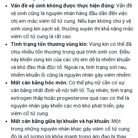
Vấn đề vệ sinh không được thực hiện đúng:
Vấn đề
vệ sinh cũng là nguyên nhân hàng đầu dẫn đến việc
chị em mắc viêm tổ tử cung. Nếu bạn không chú ý vệ
sinh vùng kín sạch sẽ, thường xuyên thì khả năng mắc
viêm cổ tử cung là rất cao.
Tình trạng tổn thương vùng kín:
Vùng kín có thể đã
chịu nhiều tổn thương trong quá trình sinh con. Điều
này khiến vùng kín của các chị em dễ bị nhiễm khuẩn
và khó đào thải độc tố. Ngoài ra, tình trạng sót rau,
nhiễm khuẩn ối cũng là nguyên nhân gây viêm nhiễm.
Mất cân bằng hóc môn:
Cơ thể phụ nữ cần có sự
cân bằng nhất định về nội tiết tố. Tuy nhiên, tình trạng
estrogen thấp hoặc progesterone quá cao có thể là
nguyên nhân gây khiến các mô khó phát triển, gây
viêm cổ tử cung.
Mất cân bằng giữa lợi khuẩn và hại khuẩn:
Một
trong những nguyên nhân khác gây viêm cổ tử cung
đó là số lượng lợi khỏe mạnh trong âm đạo bị thay