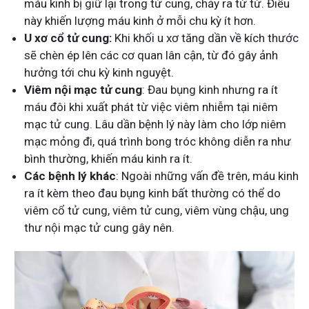
máu kinh bị giữ lại trong tử cung, chảy ra từ từ. Điều
này khiến lượng máu kinh ở mỗi chu kỳ ít hơn.
U xơ cổ tử cung:
Khi khối u xơ tăng dần về kích thước
sẽ chèn ép lên các cơ quan lân cận, từ đó gây ảnh
hưởng tới chu kỳ kinh nguyệt.
Viêm nội mạc tử cung
: Đau bụng kinh nhưng ra ít
máu đôi khi xuất phát từ việc viêm nhiễm tại niêm
mạc tử cung. Lâu dần bệnh lý này làm cho lớp niêm
mạc mỏng đi, quá trình bong tróc không diễn ra như
bình thường, khiến máu kinh ra ít.
Các bệnh lý khác
: Ngoài những vấn đề trên, máu kinh
ra ít kèm theo đau bụng kinh bất thường có thể do
viêm cổ tử cung, viêm tử cung, viêm vùng chậu, ung
thư nội mạc tử cung gây nên.