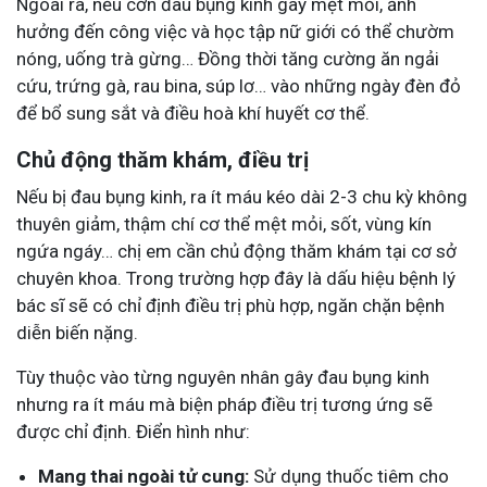
Ngoài ra, nếu cơn đau bụng kinh gây mệt mỏi, ảnh
hưởng đến công việc và học tập nữ giới có thể chườm
nóng, uống trà gừng… Đồng thời tăng cường ăn ngải
cứu, trứng gà, rau bina, súp lơ… vào những ngày đèn đỏ
để bổ sung sắt và điều hoà khí huyết cơ thể.
Chủ động thăm khám, điều trị
Nếu bị đau bụng kinh, ra ít máu kéo dài 2-3 chu kỳ không
thuyên giảm, thậm chí cơ thể mệt mỏi, sốt, vùng kín
ngứa ngáy… chị em cần chủ động thăm khám tại cơ sở
chuyên khoa. Trong trường hợp đây là dấu hiệu bệnh lý
bác sĩ sẽ có chỉ định điều trị phù hợp, ngăn chặn bệnh
diễn biến nặng.
Tùy thuộc vào từng nguyên nhân gây đau bụng kinh
nhưng ra ít máu mà biện pháp điều trị tương ứng sẽ
được chỉ định. Điển hình như:
Mang thai ngoài tử cung:
Sử dụng thuốc tiêm cho