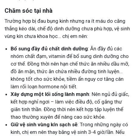
Chăm sóc tại nhà
Trường hợp bị đau bụng kinh nhưng ra ít máu do căng
thẳng kéo dài, chế độ dinh dưỡng chưa phù hợp, vệ sinh
vùng kín chưa khoa học… chị em nên:
Bổ sung đầy đủ chất dinh dưỡng
: Ăn đầy đủ các
nhóm chất đạm, vitamin để bổ sung dinh dưỡng cho
cơ thể. Đồng thời nên hạn chế thức ăn nhiều dầu mỡ,
đồ ăn mặn, thức ăn chứa nhiều đường tinh luyện…
không tốt cho sức khỏe, tiềm ẩn nguy cơ tăng cân
làm rối loạn hormone nội tiết.
Xây dựng một lối sống lành mạnh
: Nên ngủ đủ giấc,
kết hợp nghỉ ngơi – làm việc điều độ, cố gắng thư
giãn tinh thần. Đồng thời nên kết hợp tập luyện thể
thao thường xuyên để nâng cao sức khỏe.
Giữ vệ sinh vùng kín sạch sẽ
: Trong những ngày có
kinh, chị em nên thay băng vệ sinh 3-4 giờ/lần. Nếu