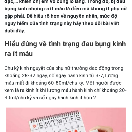
đặc,… khiến chị em vô cùng lo lắng. Trong đó, bị đau
bụng kinh nhưng ra ít máu là điều mà không ít phụ nữ
gặp phải. Để hiểu rõ hơn về nguyên nhân, mức độ
nguy hiểm của tình trạng này hãy theo dõi bài viết
dưới đây.
Hiểu đúng về tình trạng đau bụng kinh
ra ít máu
Chu kỳ kinh nguyệt của phụ nữ thường dao động trong
khoảng 28-32 ngày, số ngày hành kinh từ 3-7, lượng
máu mất đi khoảng 60-80ml/chu kỳ. Một người được
xem là ra kinh ít khi lượng máu hành kinh chỉ khoảng 20-
30ml/chu kỳ và số ngày hành kinh ít hơn 2.