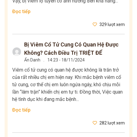
Vậy, bị viêm lộ tuyến có ảnh hưởng đến khả năng...
Đọc tiếp
329 lượt xem
Bị Viêm Cổ Tử Cung Có Quan Hệ Được
Không? Cách Điều Trị TRIỆT ĐỂ
Ẩn Danh
.
14:23 - 18/11/2024
Viêm cổ tử cung có quan hệ được không là trăn trở
của rất nhiều chị em hiện nay. Khi mắc bệnh viêm cổ
tử cung, cơ thể chị em luôn ngứa ngáy, khó chịu mỗi
lần “lâm trận” khiến chị em tự ti. Đồng thời, Việc quan
hệ tình dục khi đang mắc bệnh...
Đọc tiếp
282 lượt xem