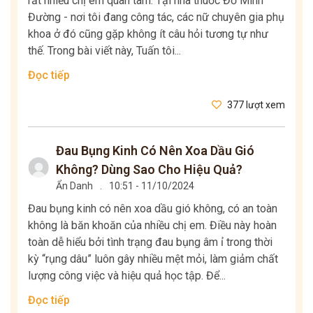
rất nhiều chị em quan tâm. Tại nhà thuốc Đỗ Minh
Đường - nơi tôi đang công tác, các nữ chuyên gia phụ
khoa ở đó cũng gặp không ít câu hỏi tương tự như
thế. Trong bài viết này, Tuấn tôi...
Đọc tiếp
377 lượt xem
Đau Bụng Kinh Có Nên Xoa Dầu Gió
Không? Dùng Sao Cho Hiệu Quả?
Ẩn Danh
.
10:51 - 11/10/2024
Đau bụng kinh có nên xoa dầu gió không, có an toàn
không là băn khoăn của nhiều chị em. Điều này hoàn
toàn dễ hiểu bởi tình trạng đau bụng âm ỉ trong thời
kỳ “rụng dâu” luôn gây nhiều mệt mỏi, làm giảm chất
lượng công việc và hiệu quả học tập. Để...
Đọc tiếp