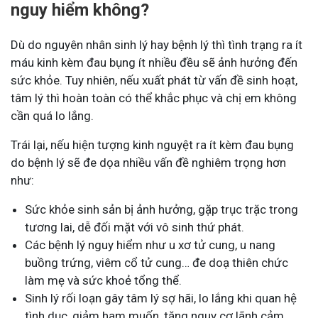
nguy hiểm không?
Dù do nguyên nhân sinh lý hay bệnh lý thì tình trạng ra ít
máu kinh kèm đau bụng ít nhiều đều sẽ ảnh hưởng đến
sức khỏe. Tuy nhiên, nếu xuất phát từ vấn đề sinh hoạt,
tâm lý thì hoàn toàn có thể khắc phục và chị em không
cần quá lo lắng.
Trái lại, nếu hiện tượng kinh nguyệt ra ít kèm đau bụng
do bệnh lý sẽ đe dọa nhiều vấn đề nghiêm trọng hơn
như:
Sức khỏe sinh sản bị ảnh hưởng, gặp trục trặc trong
tương lai, dễ đối mặt với vô sinh thứ phát.
Các bệnh lý nguy hiểm như u xơ tử cung, u nang
buồng trứng, viêm cổ tử cung… đe doạ thiên chức
làm mẹ và sức khoẻ tổng thể.
Sinh lý rối loạn gây tâm lý sợ hãi, lo lắng khi quan hệ
tình dục, giảm ham muốn, tăng nguy cơ lãnh cảm…