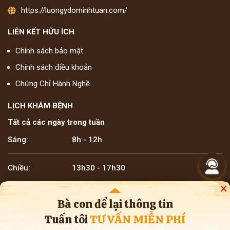
https://luongydominhtuan.com/
LIÊN KẾT HỮU ÍCH
Chính sách bảo mật
Chính sách điều khoản
Chứng Chỉ Hành Nghề
LỊCH KHÁM BỆNH
Tất cả các ngày trong tuần
Sáng:
8h - 12h
Chiều:
13h30 - 17h30
Theo dõi Tuấn tôi trên các kênh MXH
×
Bà con để lại thông tin
Tuấn tôi
TƯ VẤN MIỄN PHÍ