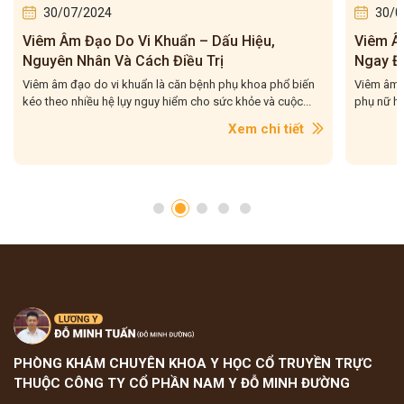
30/07/2024
30/0
Viêm Âm Đạo Do Thiếu Nội Tiết: Tìm Hiểu
Viêm Â
Ngay Để Điều Trị Kịp Thời [ĐỪNG CHỦ QUAN]
Nhận Bi
Viêm âm đạo do thiếu nội tiết là tình trạng phổ biến đối với
Viêm âm 
phụ nữ hiện nay. Tuy không nguy hiểm đến tính mạng...
với tỷ lệ
ảnh...
Xem chi tiết
PHÒNG KHÁM CHUYÊN KHOA Y HỌC CỔ TRUYỀN TRỰC
THUỘC CÔNG TY CỔ PHẦN NAM Y ĐỖ MINH ĐƯỜNG