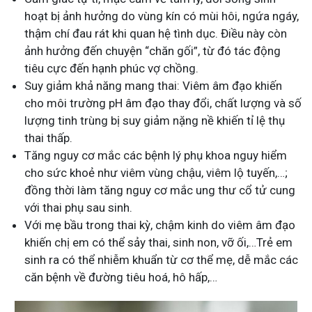
hoạt bị ảnh hưởng do vùng kín có mùi hôi, ngứa ngáy,
thậm chí đau rát khi quan hệ tình dục. Điều này còn
ảnh hưởng đến chuyện “chăn gối”, từ đó tác động
tiêu cực đến hạnh phúc vợ chồng.
Suy giảm khả năng mang thai: Viêm âm đạo khiến
cho môi trường pH âm đạo thay đổi, chất lượng và số
lượng tinh trùng bị suy giảm nặng nề khiến tỉ lệ thụ
thai thấp.
Tăng nguy cơ mắc các bệnh lý phụ khoa nguy hiểm
cho sức khoẻ như viêm vùng chậu, viêm lộ tuyến,…;
đồng thời làm tăng nguy cơ mắc ung thư cổ tử cung
với thai phụ sau sinh.
Với mẹ bầu trong thai kỳ, chậm kinh do viêm âm đạo
khiến chị em có thể sảy thai, sinh non, vỡ ối,…Trẻ em
sinh ra có thể nhiễm khuẩn từ cơ thể mẹ, dễ mắc các
căn bệnh về đường tiêu hoá, hô hấp,…