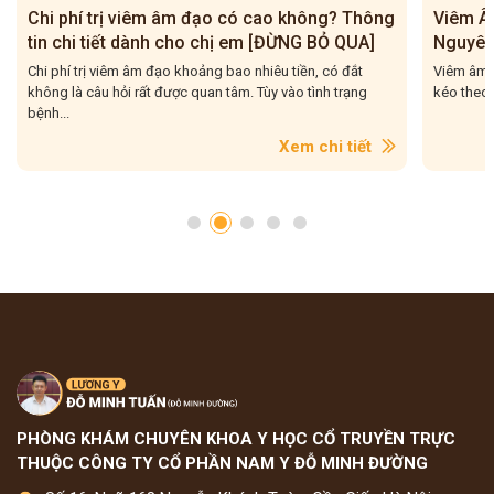
Viêm Âm Đạo Do Vi Khuẩn – Dấu Hiệu,
Viêm Âm
Nguyên Nhân Và Cách Điều Trị
Ngay Đ
Viêm âm đạo do vi khuẩn là căn bệnh phụ khoa phổ biến
Viêm âm đạ
kéo theo nhiều hệ lụy nguy hiểm cho sức khỏe và cuộc...
phụ nữ hi
Xem chi tiết
PHÒNG KHÁM CHUYÊN KHOA Y HỌC CỔ TRUYỀN TRỰC
THUỘC CÔNG TY CỔ PHẦN NAM Y ĐỖ MINH ĐƯỜNG