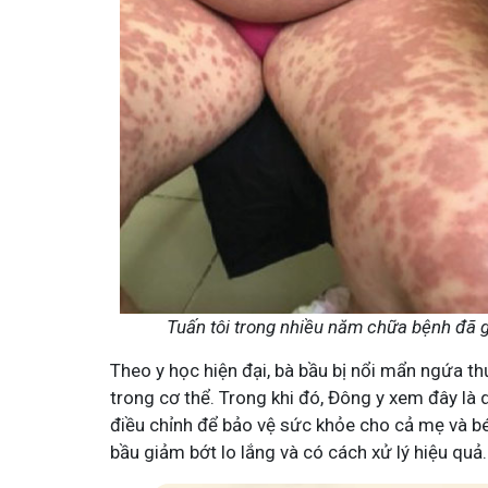
ay Đỗ Minh - Đánh Bay Mẩn Ngứa
Tuấn tôi - Y diệu thu
ành viên
95,5k
thành viên
, mẩn ngứa gây khó chịu và ảnh hưởng sinh hoạt.
Góc nhỏ tôi chia sẻ với bà 
 nơi tôi chia sẻ cách giảm ngứa, làm dịu da và
tất tần tật kiến thức sức k
ái phát
thân theo YHCT.
Tuấn tôi trong nhiều năm chữa bệnh đã g
Theo y học hiện đại, bà bầu bị nổi mẩn ngứa t
trong cơ thể. Trong khi đó, Đông y xem đây là
điều chỉnh để bảo vệ sức khỏe cho cả mẹ và bé
bầu giảm bớt lo lắng và có cách xử lý hiệu quả.