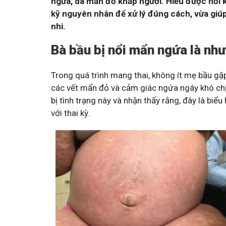
ngứa, da mẩn đỏ khắp người. Hiểu được nỗi k
kỹ nguyên nhân để xử lý đúng cách, vừa giú
nhi.
Bà bầu bị nổi mẩn ngứa là như
Trong quá trình mang thai, không ít mẹ bầu gặp
các vết mẩn đỏ và cảm giác ngứa ngáy khó chịu
bị tình trạng này và nhận thấy rằng, đây là biể
với thai kỳ.