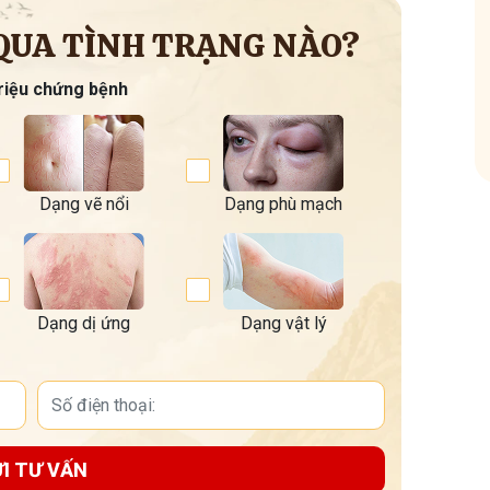
gia nhóm
QUA TÌNH TRẠNG NÀO?
riệu chứng bệnh
Dạng vẽ nổi
Dạng phù mạch
Dạng dị ứng
Dạng vật lý
I TƯ VẤN