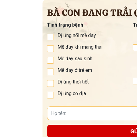
Tham gia nhóm
Tham 
BÀ CON ĐANG TRẢI 
Tình trạng bệnh
T
Dị ứng nổi mề đay
Mề đay khi mang thai
Mề đay sau sinh
Mề đay ở trẻ em
Dị ứng thời tiết
Dị ứng cơ địa
GỬ