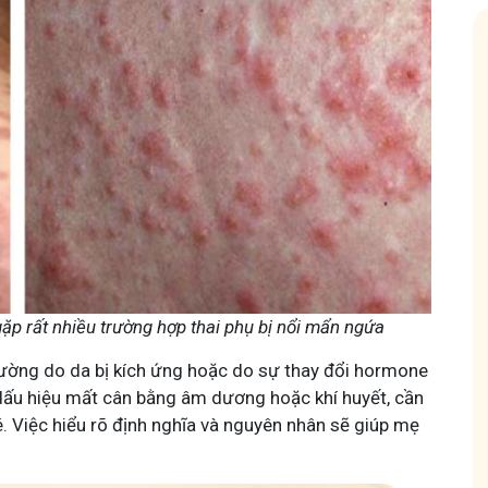
ốc nam
Hội Đau Xương Khớp - Tuấn Tôi Đồng 
85,3K
thành viên
con về chuyện thuốc Nam, về
Cộng đồng cho bà con gặp vấn đề xương khớp, c
hỏe và cách chăm sóc bản
Tuấn tôi học cách chăm sóc và điều trị để giảm đ
động linh hoạt.
ặp rất nhiều trường hợp thai phụ bị nổi mẩn ngứa
hường do da bị kích ứng hoặc do sự thay đổi hormone
 dấu hiệu mất cân bằng âm dương hoặc khí huyết, cần
. Việc hiểu rõ định nghĩa và nguyên nhân sẽ giúp mẹ
Tham gia nhóm