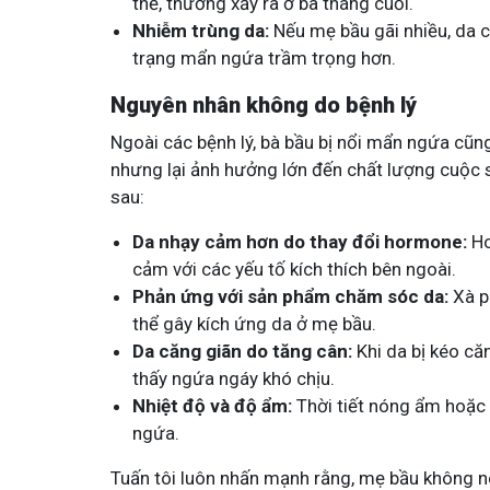
thể, thường xảy ra ở ba tháng cuối.
Nhiễm trùng da:
Nếu mẹ bầu gãi nhiều, da c
trạng mẩn ngứa trầm trọng hơn.
Nguyên nhân không do bệnh lý
Ngoài các bệnh lý, bà bầu bị nổi mẩn ngứa cũn
nhưng lại ảnh hưởng lớn đến chất lượng cuộc 
sau:
Da nhạy cảm hơn do thay đổi hormone:
Ho
cảm với các yếu tố kích thích bên ngoài.
Phản ứng với sản phẩm chăm sóc da:
Xà p
thể gây kích ứng da ở mẹ bầu.
Da căng giãn do tăng cân:
Khi da bị kéo că
thấy ngứa ngáy khó chịu.
Nhiệt độ và độ ẩm:
Thời tiết nóng ẩm hoặc 
ngứa.
Tuấn tôi luôn nhấn mạnh rằng, mẹ bầu không nê