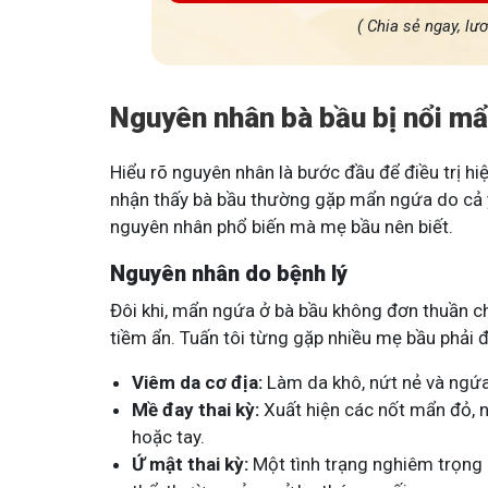
( Chia sẻ ngay, lư
Nguyên nhân bà bầu bị nổi m
Hiểu rõ nguyên nhân là bước đầu để điều trị hiệu
nhận thấy bà bầu thường gặp mẩn ngứa do cả yế
nguyên nhân phổ biến mà mẹ bầu nên biết.
Nguyên nhân do bệnh lý
Đôi khi, mẩn ngứa ở bà bầu không đơn thuần ch
tiềm ẩn. Tuấn tôi từng gặp nhiều mẹ bầu phải 
Viêm da cơ địa:
Làm da khô, nứt nẻ và ngứa 
Mề đay thai kỳ:
Xuất hiện các nốt mẩn đỏ, n
hoặc tay.
Ứ mật thai kỳ:
Một tình trạng nghiêm trọng 