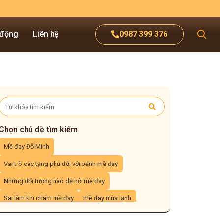
 động
Liên hệ
0987 399 376
Chọn chủ đề tìm kiếm
Mề đay Đỗ Minh
Vai trò các tạng phủ đối với bệnh mề đay
Những đối tượng nào dễ nổi mề đay
Sai lầm khi chăm mề đay
mề đay mùa lạnh
Tác dụng của nha đam đối với mề đay