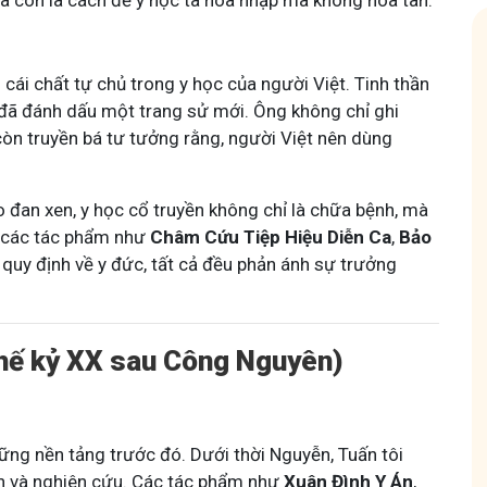
à còn là cách để y học ta hòa nhập mà không hòa tan.
 cái chất tự chủ trong y học của người Việt. Tinh thần
đã đánh dấu một trang sử mới. Ông không chỉ ghi
còn truyền bá tư tưởng rằng, người Việt nên dùng
 Mẩn Ngứa
Tuấn tôi - Y diệu thuốc nam
o đan xen, y học cổ truyền không chỉ là chữa bệnh, mà
95,5k
thành viên
ừ các tác phẩm như
Châm Cứu Tiệp Hiệu Diễn Ca
,
Bảo
nh hưởng sinh hoạt.
Góc nhỏ tôi chia sẻ với bà con về chuyện thuốc Nam, về
a, làm dịu da và
tất tần tật kiến thức sức khỏe và cách chăm sóc bản
 quy định về y đức, tất cả đều phản ánh sự trưởng
thân theo YHCT.
Thế kỷ XX sau Công Nguyên)
những nền tảng trước đó. Dưới thời Nguyễn, Tuấn tôi
ạn và nghiên cứu. Các tác phẩm như
Xuân Đình Y Án
,