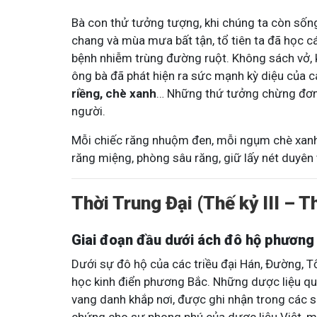
Bà con thử tưởng tượng, khi chúng ta còn sống
chang và mùa mưa bất tận, tổ tiên ta đã học cá
bệnh nhiễm trùng đường ruột. Không sách vở, k
ông bà đã phát hiện ra sức mạnh kỳ diệu của c
riềng, chè xanh
… Những thứ tưởng chừng đơn 
người.
Mỗi chiếc răng nhuộm đen, mỗi ngụm chè xanh, 
răng miệng, phòng sâu răng, giữ lấy nét duyên
Thời Trung Đại (Thế kỷ III – 
Giai đoạn đầu dưới ách đô hộ phương
Dưới sự đô hộ của các triều đại Hán, Đường, Tố
học kinh điển phương Bắc. Những dược liệu q
vang danh khắp nơi, được ghi nhận trong các s