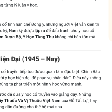
g từng lý luận y học.
hóm
Tham gia nhóm
 cố tình hạn chế Đông y, nhưng người Việt vẫn kiên trì
ắc kỳ, Nam kỳ được lập ra để đấu tranh cho y học cổ
m Dược Bộ
,
Y Học Tùng Thư
không chỉ bảo tồn mà
iện Đại (1945 – Nay)
 cổ truyền tiếp tục được quan tâm đặc biệt. Chính Bác
ới y học hiện đại để phục vụ nhân dân”. Điều này không
chúng ta phát triển một nền y học vững mạnh.
ước đã đưa y học cổ truyền vào giảng dạy. Những
y Thuốc Và Vị Thuốc Việt Nam
của Đỗ Tất Lợi, hay
áng dẫn đường cho thế hệ mai sau.