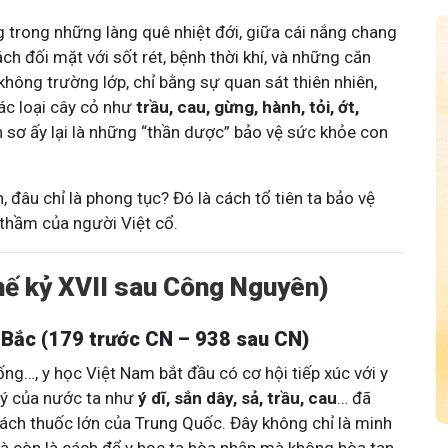
 trong những làng quê nhiệt đới, giữa cái nắng chang
ch đối mặt với sốt rét, bệnh thời khí, và những căn
hông trường lớp, chỉ bằng sự quan sát thiên nhiên,
ác loại cây cỏ như
trầu, cau, gừng, hành, tỏi, ớt,
sơ ấy lại là những “thần dược” bảo vệ sức khỏe con
đâu chỉ là phong tục? Đó là cách tổ tiên ta bảo vệ
 thầm của người Việt cổ.
Thế kỷ XVII sau Công Nguyên)
 Bắc (179 trước CN – 938 sau CN)
ng…, y học Việt Nam bắt đầu có cơ hội tiếp xúc với y
uý của nước ta như
ý dĩ, sắn dây, sả, trầu, cau
… đã
ách thuốc lớn của Trung Quốc. Đây không chỉ là minh