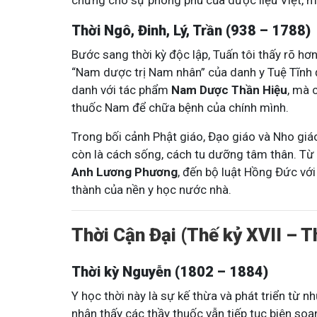
chứng cho sự phong phú của dược liệu Việt, m
Thời Ngô, Đinh, Lý, Trần (938 – 1788)
Bước sang thời kỳ độc lập, Tuấn tôi thấy rõ hơn
“Nam dược trị Nam nhân” của danh y Tuệ Tĩnh 
danh với tác phẩm
Nam Dược Thần Hiệu
, mà 
thuốc Nam để chữa bệnh của chính mình.
Mề Đay Đỗ Minh - Đánh Bay
Trong bối cảnh Phật giáo, Đạo giáo và Nho giá
4,2K
thành viên
còn là cách sống, cách tu dưỡng tâm thân. T
Mề đay, mẩn ngứa gây khó chịu và ả
Đây là nơi tôi chia sẻ cách giảm ngứ
Anh Lương Phương
, đến bộ luật Hồng Đức với
ngừa tái phát
thành của nền y học nước nhà.
Thời Cận Đại (Thế kỷ XVII – 
Thời kỳ Nguyễn (1802 – 1884)
Y học thời này là sự kế thừa và phát triển từ 
nhận thấy các thầy thuốc vẫn tiếp tục biên so