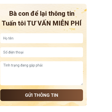
mề đay đỗ minh
Bà con để lại thông tin
Tuấn tôi
TƯ VẤN MIỄN PHÍ
GỬI THÔNG TIN