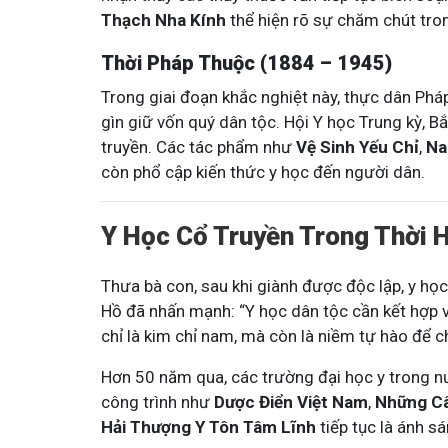
Thạch Nha Kính
thể hiện rõ sự chăm chút tron
Tham gia n
Thời Pháp Thuộc (1884 – 1945)
Trong giai đoạn khắc nghiệt này, thực dân Pháp
gìn giữ vốn quý dân tộc. Hội Y học Trung kỳ, B
truyền. Các tác phẩm như
Vệ Sinh Yếu Chỉ
,
Na
còn phổ cập kiến thức y học đến người dân.
Y Học Cổ Truyền Trong Thời H
Thưa bà con, sau khi giành được độc lập, y học
Hồ đã nhấn mạnh: “Y học dân tộc cần kết hợp v
chỉ là kim chỉ nam, mà còn là niềm tự hào để 
Hơn 50 năm qua, các trường đại học y trong n
công trình như
Dược Điển Việt Nam
,
Những Câ
Hải Thượng Y Tôn Tâm Lĩnh
tiếp tục là ánh s