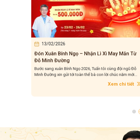
13/02/2026
gười
Đón Xuân Bính Ngọ – Nhận Lì Xì May Mắn Từ
Đỗ Minh Đường
hề y, điều
Bước sang xuân Bính Ngọ 2026, Tuấn tôi cùng đội ngũ Đỗ
Minh Đường xin gửi tới toàn thể bà con lời chúc năm mới...
i tiết
Xem chi tiết