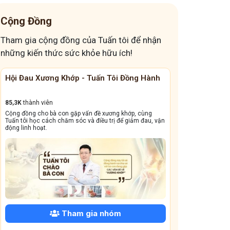
Cộng Đồng
Tham gia cộng đồng của Tuấn tôi để nhận
những kiến thức sức khỏe hữu ích!
Hội Đau Xương Khớp - Tuấn Tôi Đồng Hành
Cộng Đồng Chữ
85,3K
thành viên
13,1k
thành viên
Cộng đồng cho bà con gặp vấn đề xương khớp, cùng
Cộng đồng này sẽ gi
Tuấn tôi học cách chăm sóc và điều trị để giảm đau, vận
dẳng, viêm xoang tá
động linh hoạt.
Tham gia nhóm