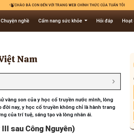
CHÀO BÀ CON ĐẾN VỚI TRANG WEB CHÍNH THỨC CỦA TUẤN TÔI
Chuyện nghề
Cẩm nang sức khỏe
Hỏi đáp
Hoạt
 Việt Nam
 sử vàng son của y học cổ truyền nước mình, lòng
 đời nay, y học cổ truyền không chỉ là hành trang
ng của trí tuệ, sáng tạo và lòng nhân ái.
ỷ III sau Công Nguyên)