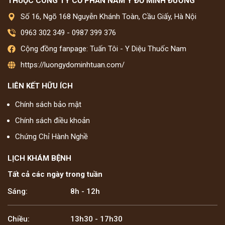
THUỘC CÔNG TY CỔ PHẦN NAM Y ĐỖ MINH ĐƯỜNG
Số 16, Ngõ 168 Nguyễn Khánh Toàn, Cầu Giấy, Hà Nội
0963 302 349
-
0987 399 376
Cộng đồng fanpage: Tuấn Tôi - Y Diệu Thuốc Nam
https://luongydominhtuan.com/
LIÊN KẾT HỮU ÍCH
Chính sách bảo mật
Chính sách điều khoản
Chứng Chỉ Hành Nghề
LỊCH KHÁM BỆNH
Tất cả các ngày trong tuần
Sáng:
8h - 12h
Chiều:
13h30 - 17h30