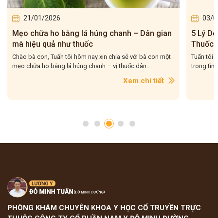
21/01/2026
03/0
Mẹo chữa ho bằng lá húng chanh – Dân gian
5 Lý Do
mà hiệu quả như thuốc
Thuốc 
Tuấn T
Chào bà con, Tuấn tôi hôm nay xin chia sẻ với bà con một
Tuấn tôi 
mẹo chữa ho bằng lá húng chanh – vị thuốc dân...
trong tình
Xem chi tiết
PHÒNG KHÁM CHUYÊN KHOA Y HỌC CỔ TRUYỀN TRỰC