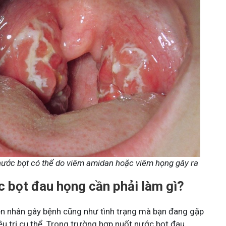
nước bọt có thể do viêm amidan hoặc viêm họng gây ra
c bọt đau họng cần phải làm gì?
n nhân gây bệnh cũng như tình trạng mà bạn đang gặp
ều trị cụ thể. Trong trường hợp nuốt nước bọt đau