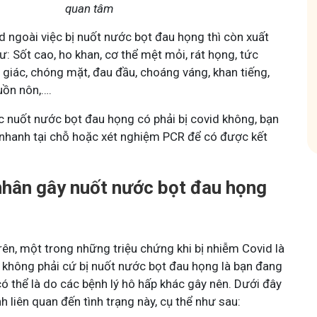
quan tâm
d ngoài việc bị nuốt nước bọt đau họng thì còn xuất
Tham gia nhóm
ư: Sốt cao, ho khan, cơ thể mệt mỏi, rát họng, tức
 giác, chóng mặt, đau đầu, choáng váng, khan tiếng,
buồn nôn,….
c nuốt nước bọt đau họng có phải bị covid không, bạn
nhanh tại chỗ hoặc xét nghiệm PCR để có được kết
hân gây nuốt nước bọt đau họng
rên, một trong những triệu chứng khi bị nhiễm Covid là
, không phải cứ bị nuốt nước bọt đau họng là bạn đang
ó thể là do các bệnh lý hô hấp khác gây nên. Dưới đây
 liên quan đến tình trạng này, cụ thể như sau: