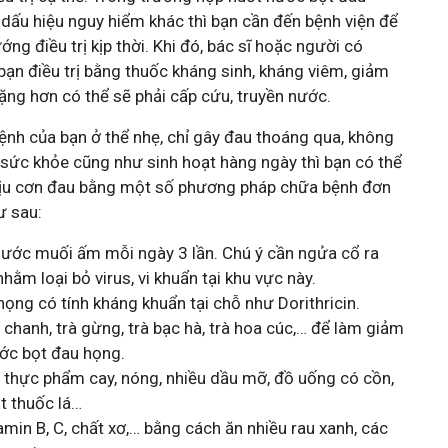
 dấu hiệu nguy hiểm khác thì bạn cần đến bệnh viện để
g điều trị kịp thời. Khi đó, bác sĩ hoặc người có
ạn điều trị bằng thuốc kháng sinh, kháng viêm, giảm
ặng hơn có thể sẽ phải cấp cứu, truyền nước.
ệnh của bạn ở thể nhẹ, chỉ gây đau thoáng qua, không
 sức khỏe cũng như sinh hoạt hàng ngày thì bạn có thể
 dịu cơn đau bằng một số phương pháp chữa bệnh đơn
ư sau:
ước muối ấm mỗi ngày 3 lần. Chú ý cần ngửa cổ ra
hằm loại bỏ virus, vi khuẩn tại khu vực này.
ng có tính kháng khuẩn tại chỗ như Dorithricin.
chanh, trà gừng, trà bạc hà, trà hoa cúc,… để làm giảm
ớc bọt đau họng.
 thực phẩm cay, nóng, nhiều dầu mỡ, đồ uống có cồn,
út thuốc lá…
amin B, C, chất xơ,… bằng cách ăn nhiều rau xanh, các