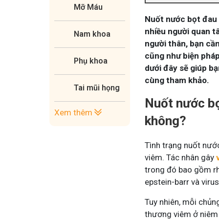
Mỡ Máu
Nuốt nước bọt đau 
nhiều người quan t
Nam khoa
người thân, bạn cầ
cũng như biện pháp 
Phụ khoa
dưới đây sẽ giúp b
cùng tham khảo.
Tai mũi họng
Nuốt nước bọ
Xem thêm
không?
Tình trạng nuốt nướ
viêm. Tác nhân gây
trong đó bao gồm rho
epstein-barr và vir
Tuy nhiên, mỗi chủng
thương viêm ở niêm 