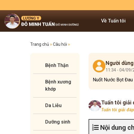
Về Tuấn tôi
Trang chủ
»
Câu hỏi
»
Người dùng
Bệnh Thận
11:34 - 04/09
Nuốt Nước Bọt Đau 
Bệnh xương
khớp
Tuấn tôi giải
Da Liễu
Tuấn tôi giải đá
Dưỡng sinh
Nội dung c