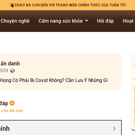
CHÀO BÀ CON ĐẾN VỚI TRANG WEB CHÍNH THỨC CỦA TUẤN TÔI
Chuyện nghề
Cẩm nang sức khỏe
Hỏi đáp
Hoạt
 ẩn danh
/2024
Họng Có Phải Bị Covid Không? Cần Lưu Ý Những Gì
 đáp
p cho bà con
hính