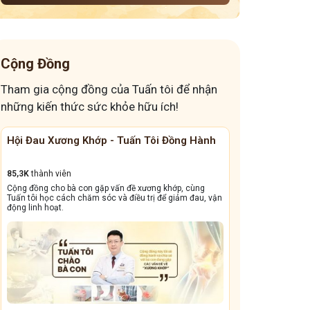
Cộng Đồng
Tham gia cộng đồng của Tuấn tôi để nhận
những kiến thức sức khỏe hữu ích!
Xương Khớp - Tuấn Tôi Đồng Hành
Cộng Đồng Chữa Bệnh Ta
 viên
13,1k
thành viên
cho bà con gặp vấn đề xương khớp, cùng
Cộng đồng này sẽ giúp bà con đẩy
c cách chăm sóc và điều trị để giảm đau, vận
dẳng, viêm xoang tái phát triền 
oạt.