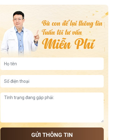
chữa viêm họng viêm amidan mạn tính
thành phần bài thuốc viêm hong viêm amidan đỗ minh
đường
chi phi và thời gian dùng thuốc
Cam thảo chữa ho
cách trị viêm họng bằng mật ong
cơ chế bài thuốc chữa viêm họng viêm amidan Đỗ Minh
Đường
lưỡi trắng đau họng
viêm họng kéo dài
cổ họng sưng đau khó nuốt
viêm họng hạt gây hôi miệng
Viêm họng cấp ở người lớn
Viêm họng mãn tính quá phát
Viêm họng trẻ em
Viêm họng hạt mãn tính
GỬI THÔNG TIN