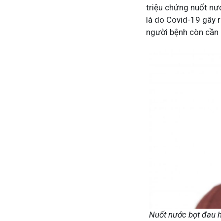
triệu chứng nuốt nư
là do Covid-19 gây r
người bệnh còn cần 
Mề Đay Đỗ Minh - Đánh Bay Mẩn Ngứa
4,2K
thành viên
Mề đay, mẩn ngứa gây khó chịu và ảnh hưởng sinh
Đây là nơi tôi chia sẻ cách giảm ngứa, làm dịu da 
ngừa tái phát
Nuốt nước bọt đau h