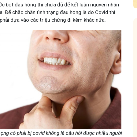
ớc bọt đau họng thì chưa đủ để kết luận nguyên nhân
a. Để chắc chắn tình trạng đau họng là do Covid thì
phải dựa vào các triệu chứng đi kèm khác nữa.
Tuấn tôi - Y diệu thuốc nam
Hội Đau 
95,5k
thành viên
85,3K
thành
 hoạt.
Góc nhỏ tôi chia sẻ với bà con về chuyện thuốc Nam, về
Cộng đồng 
và
tất tần tật kiến thức sức khỏe và cách chăm sóc bản
Tuấn tôi họ
thân theo YHCT.
động linh h
ọng có phải bị covid không là câu hỏi được nhiều người