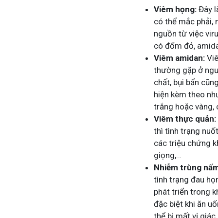
Viêm họng:
Đây l
có thể mắc phải, n
nguồn từ việc vir
có đốm đỏ, amida
Viêm amidan:
Viê
thường gặp ở ngườ
chất, bụi bẩn cũ
hiện kèm theo nh
trắng hoặc vàng,
Viêm thực quản:
thì tình trạng nu
các triệu chứng k
giọng,…
Nhiễm trùng nấm
tình trạng đau họ
phát triển trong 
đặc biệt khi ăn u
thể bị mất vị giá