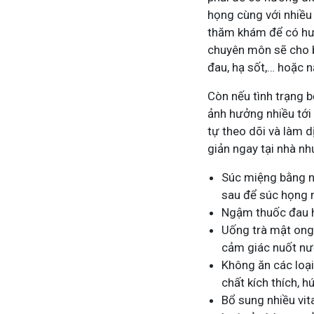
họng cùng với nhiều
thăm khám để có hướn
chuyên môn sẽ cho b
đau, hạ sốt,… hoặc n
Còn nếu tình trạng b
ảnh hưởng nhiều tới
tự theo dõi và làm
giản ngay tại nhà nh
Súc miệng bằng n
sau để súc họng n
Ngậm thuốc đau họ
Uống trà mật ong 
cảm giác nuốt nư
Không ăn các loại
chất kích thích, h
Bổ sung nhiều vit