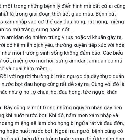
à một trong những bệnh lý điển hình mà bất cứ ai cũng
hất là trong giai đoạn thời tiết giao mùa. Bệnh bắt
us xâm nhập vào cơ thể gây đau họng, rát họng, miệng
n có mủ trắng, sưng hạch sốt…
m amidan do nhiễm trùng virus hoặc vi khuẩn gây ra,
i có hệ miễn dịch yếu, thường xuyên tiếp xúc với hóa
ng như môi trường sinh sống không đảm bảo. Các biểu
ư sốt, miệng có mùi hôi, sưng amidan, amidan có mủ
 cổ và quai hàm mềm,…
Đối với người thường bị trào ngược dạ dày thực quản
ốt nước bọt đau họng cũng rất dễ xảy ra. Cùng với đó là
hác như ợ hơi, ợ chua, ho, đau họng, tức ngực, khàn
:
Đây cũng là một trong những nguyên nhân gây nên
ng khi nuốt nước bọt. Khi đó, nấm men xâm nhập và
khoang miệng sẽ làm cho họng bị ngứa rát và đau đớn,
ống hoặc nuốt nước bọt. Ngoài ra, người bệnh cũng có
c, lưỡi xuất hiện đốm trắng hoặc sưng đỏ ở khoé miệng.