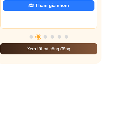
Tham gia nhóm
Tham gi
Xem tất cả cộng đồng