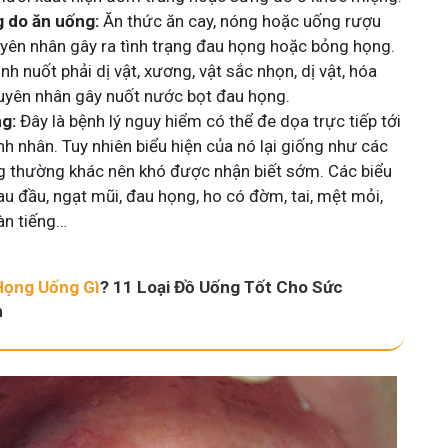
 do ăn uống:
Ăn thức ăn cay, nóng hoặc uống rượu
yên nhân gây ra tình trạng đau họng hoặc bỏng họng.
ình nuốt phải dị vật, xương, vật sắc nhọn, dị vật, hóa
guyên nhân gây nuốt nước bọt đau họng.
g:
Đây là bệnh lý nguy hiểm có thể đe dọa trực tiếp tới
h nhân. Tuy nhiên biểu hiện của nó lại giống như các
g thường khác nên khó được nhận biết sớm. Các biểu
au đầu, ngạt mũi, đau họng, ho có đờm, tai, mệt mỏi,
àn tiếng…
Họng Uống Gì
? 11 Loại Đồ Uống Tốt Cho Sức
h