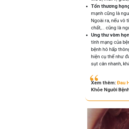
Tổn thương họng
mạnh cũng là ngu
Ngoài ra, nếu vô t
chất,… cũng là n
Ung thư vòm họn
tính mạng của bện
bệnh hô hấp thôn
hiện cụ thể như đ
sụt cân nhanh, kh
Xem thêm:
Đau 
Khỏe Người Bện