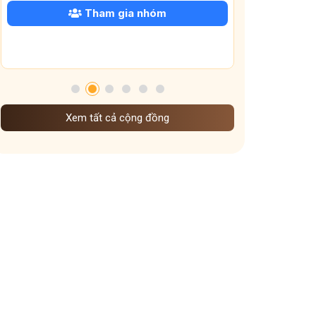
Phân biệt các bệnh dạ dày thường gặp
Tham gia nhóm
Biến chứng trào ngược dạ dày
Mất ngủ sau tết
lì xì năm mới
thư chúc tết năm 2026
Mề đay Đỗ Minh
bị đau dạ dày âm ỉ cả ngày
Đau mỏi cổ bên trái
lịch nghỉ tết 2026
Xem tất cả cộng đồng
chế độ ăn uống sinh hoạt dưỡng sinh khi vào đông
Dưỡng sinh Gan theo nguyên tắc đông y
mẹo giữ ấm xoang họng
dưỡng sinh theo mùa
Dưỡng sinh đem đến những lợi ích gì
cấp độ viêm xoang
Ảnh hưởng của thời tiết lạnh đến viêm xoang
Vì sao ngày Tết dễ mất ngủ hơn ngày thường
Vai trò các tạng phủ đối với bệnh mề đay