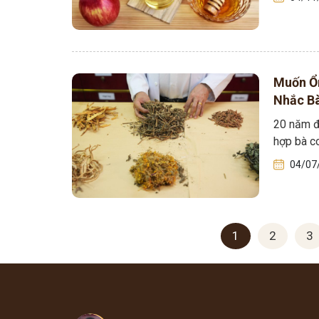
Muốn Ổn
Nhắc Bà
20 năm đ
hợp bà co
04/07
1
2
3