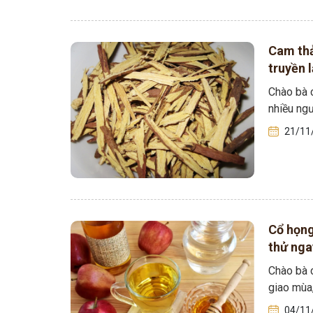
Cam thả
truyền l
Chào bà c
nhiều ngư
21/11
Cổ họng
thử nga
vừa đơn
Chào bà c
giao mùa,
04/11