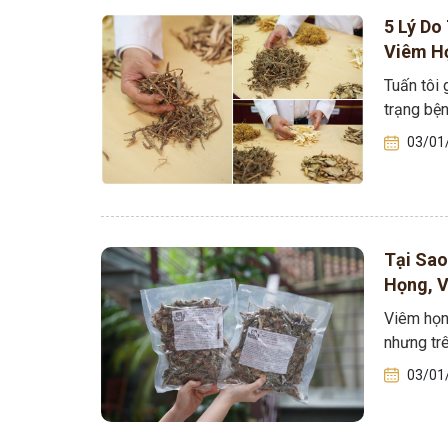
5 Lý Do
Viêm H
Tuấn tôi 
trạng bện
03/01
Mề Đay Đỗ Minh - Đánh Bay
4,2K
thành viên
Tại Sao
Mề đay, mẩn ngứa gây khó chịu và ả
Họng, 
Đây là nơi tôi chia sẻ cách giảm ngứ
ngừa tái phát
Trường
Viêm họn
nhưng trê
03/01