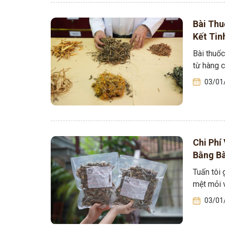
Bài Thu
Tham gia n
Kết Tin
SẠCH
Bài thuố
từ hàng 
03/01
Chi Phí
Bằng Bà
Tuấn tôi
mệt mỏi v
03/01