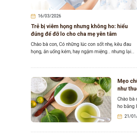
16/03/2026
Trẻ bị viêm họng nhưng không ho: hiểu
đúng để đỡ lo cho cha mẹ yên tâm
Chào bà con, Có những lúc con sốt nhẹ, kêu đau
họng, ăn uống kém, hay ngậm miệng… nhưng lại
không ho. Bố mẹ thì…
Mẹo chữ
như thu
Chào bà 
ho bằng 
21/01