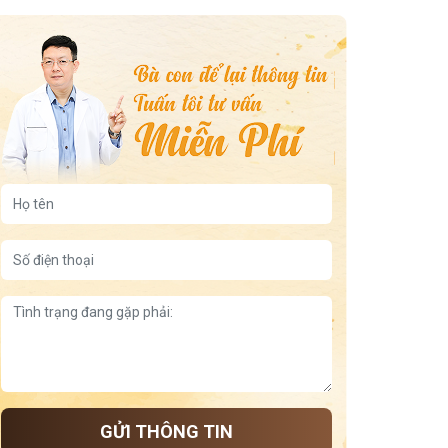
5 bài thuốc Đông y chữa viêm xoang mãn tính
3 cách xông mũi trị viêm xoang tại nhà
7 cây thuốc nam chữa viêm xoang hiệu quả nhất
trẻ bị viêm họng nhưng không ho
viêm da dị ứng ở tay
viêm họng uống nước đá
5 động tác dưỡng sinh tốt cho lưng gối
Tía tô giúp ngủ ngon
Đậu xanh giúp ngủ ngon theo cách dân gian, lành tính,
dễ làm tại nhà
Tư thế dưỡng thận và cách ngủ
Chuối tốt cho dạ dày
Giữ ấm lưng để dễ ngủ
Thảo dược giúp cải thiện mất ngủ
Công thức nấu cháo hạt sen long nhãn giúp an thần
GỬI THÔNG TIN