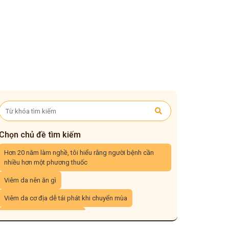
Chọn chủ đề tìm kiếm
Hơn 20 năm làm nghề, tôi hiểu rằng người bệnh cần
nhiều hơn một phương thuốc
Viêm da nên ăn gì
Viêm da cơ địa dễ tái phát khi chuyển mùa
Viêm da cơ địa tái đi tái lại