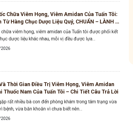
ốc Chữa Viêm Họng, Viêm Amidan Của Tuấn Tôi:
hóm
Tham gia nhóm
h Từ Hàng Chục Dược Liệu Quý, CHUẨN – LÀNH –
c chữa viêm họng, viêm amidan của Tuấn tôi được phối kết
chục dược liệu khác nhau, mỗi vị đều được lựa…
/2026
 Và Thời Gian Điều Trị Viêm Họng, Viêm Amidan
i Thuốc Nam Của Tuấn Tôi – Chi Tiết Câu Trả Lời
 gặp rất nhiều bà con đến phòng khám trong tâm trạng vừa
ì bệnh, vừa băn khoăn vì chưa biết nên…
/2026