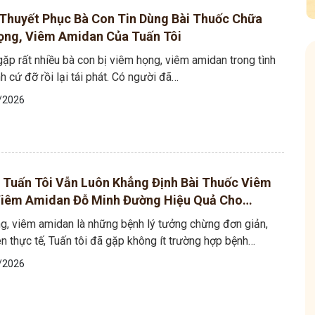
 Thuyết Phục Bà Con Tin Dùng Bài Thuốc Chữa
ọng, Viêm Amidan Của Tuấn Tôi
gặp rất nhiều bà con bị viêm họng, viêm amidan trong tình
h cứ đỡ rồi lại tái phát. Có người đã…
/2026
 Mẩn Ngứa
Tuấn tôi - Y diệu thuốc nam
95,5k
thành viên
 Tuấn Tôi Vẫn Luôn Khẳng Định Bài Thuốc Viêm
nh hưởng sinh hoạt.
Góc nhỏ tôi chia sẻ với bà con về chuyện thuốc Nam, về
Viêm Amidan Đỗ Minh Đường Hiệu Quả Cho
a, làm dịu da và
tất tần tật kiến thức sức khỏe và cách chăm sóc bản
thân theo YHCT.
 Hợp Mạn Tính?
g, viêm amidan là những bệnh lý tưởng chừng đơn giản,
n thực tế, Tuấn tôi đã gặp không ít trường hợp bệnh…
/2026