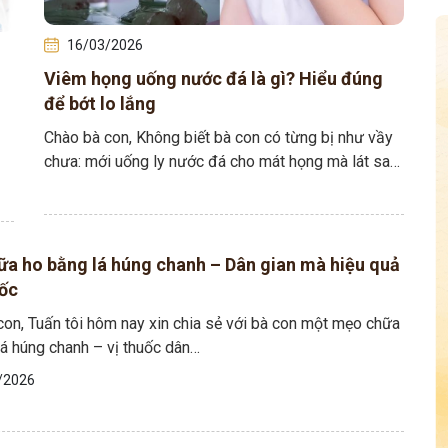
16/03/2026
Viêm họng uống nước đá là gì? Hiểu đúng
để bớt lo lắng
Chào bà con, Không biết bà con có từng bị như vầy
chưa: mới uống ly nước đá cho mát họng mà lát sau
cổ…
a ho bằng lá húng chanh – Dân gian mà hiệu quả
ốc
con, Tuấn tôi hôm nay xin chia sẻ với bà con một mẹo chữa
lá húng chanh – vị thuốc dân…
/2026