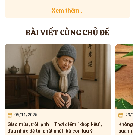
Xem thêm...
BÀI VIẾT CÙNG CHỦ ĐỀ
29/10/2025
16/1
Không cần thuốc đắt tiền, chỉ cần nắm lá
Đau kh
quanh vườn đem rang với muối là bà con đã
chân bằ