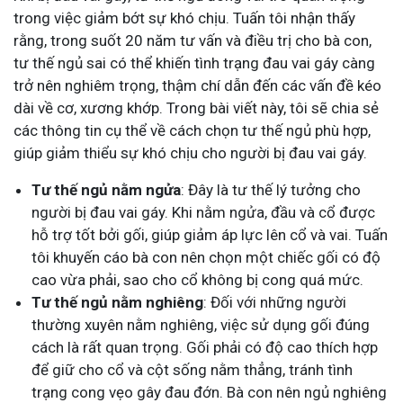
trong việc giảm bớt sự khó chịu. Tuấn tôi nhận thấy
rằng, trong suốt 20 năm tư vấn và điều trị cho bà con,
tư thế ngủ sai có thể khiến tình trạng đau vai gáy càng
trở nên nghiêm trọng, thậm chí dẫn đến các vấn đề kéo
dài về cơ, xương khớp. Trong bài viết này, tôi sẽ chia sẻ
các thông tin cụ thể về cách chọn tư thế ngủ phù hợp,
giúp giảm thiểu sự khó chịu cho người bị đau vai gáy.
Tư thế ngủ nằm ngửa
: Đây là tư thế lý tưởng cho
người bị đau vai gáy. Khi nằm ngửa, đầu và cổ được
hỗ trợ tốt bởi gối, giúp giảm áp lực lên cổ và vai. Tuấn
tôi khuyến cáo bà con nên chọn một chiếc gối có độ
cao vừa phải, sao cho cổ không bị cong quá mức.
Tư thế ngủ nằm nghiêng
: Đối với những người
thường xuyên nằm nghiêng, việc sử dụng gối đúng
cách là rất quan trọng. Gối phải có độ cao thích hợp
để giữ cho cổ và cột sống nằm thẳng, tránh tình
trạng cong vẹo gây đau đớn. Bà con nên ngủ nghiêng