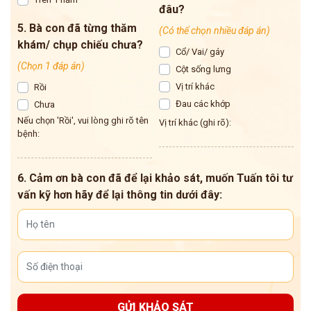
đâu?
5. Bà con đã từng thăm
(Có thể chọn nhiều đáp án)
khám/ chụp chiếu chưa?
Cổ/ Vai/ gáy
(Chọn 1 đáp án)
Cột sống lưng
Vị trí khác
Rồi
Đau các khớp
Chưa
Nếu chọn 'Rồi', vui lòng ghi rõ tên
Vị trí khác (ghi rõ):
bệnh:
6. Cảm ơn bà con đã để lại khảo sát, muốn Tuấn tôi tư
vấn kỹ hơn hãy để lại thông tin dưới đây:
GỬI KHẢO SÁT