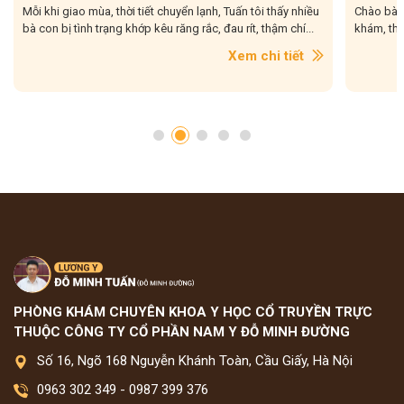
có cách giảm đau xương khớp hiệu quả ngay
Chào bà con, Tuấn tôi gặp rất nhiều cô bác lớn tuổi đến
Chào bà c
tại nhà rồi đấy!
khám, than phiền về chuyện đau đầu gối, mỏi lưng, ê ẩm...
việc mệt 
gối,...
Xem chi tiết
PHÒNG KHÁM CHUYÊN KHOA Y HỌC CỔ TRUYỀN TRỰC
THUỘC CÔNG TY CỔ PHẦN NAM Y ĐỖ MINH ĐƯỜNG
Số 16, Ngõ 168 Nguyễn Khánh Toàn, Cầu Giấy, Hà Nội
0963 302 349
-
0987 399 376