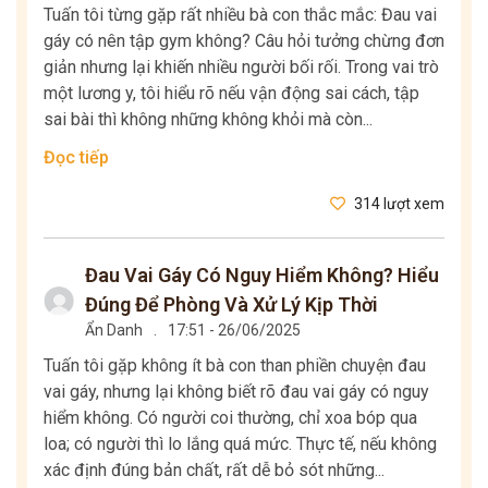
Tuấn tôi từng gặp rất nhiều bà con thắc mắc: Đau vai
gáy có nên tập gym không? Câu hỏi tưởng chừng đơn
giản nhưng lại khiến nhiều người bối rối. Trong vai trò
một lương y, tôi hiểu rõ nếu vận động sai cách, tập
sai bài thì không những không khỏi mà còn...
Đọc tiếp
314 lượt xem
Đau Vai Gáy Có Nguy Hiểm Không? Hiểu
Đúng Để Phòng Và Xử Lý Kịp Thời
Ẩn Danh
.
17:51 - 26/06/2025
Tuấn tôi gặp không ít bà con than phiền chuyện đau
vai gáy, nhưng lại không biết rõ đau vai gáy có nguy
hiểm không. Có người coi thường, chỉ xoa bóp qua
loa; có người thì lo lắng quá mức. Thực tế, nếu không
xác định đúng bản chất, rất dễ bỏ sót những...