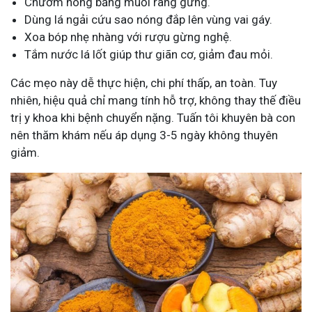
Chườm nóng bằng muối rang gừng.
Dùng lá ngải cứu sao nóng đắp lên vùng vai gáy.
Xoa bóp nhẹ nhàng với rượu gừng nghệ.
Tắm nước lá lốt giúp thư giãn cơ, giảm đau mỏi.
Các mẹo này dễ thực hiện, chi phí thấp, an toàn. Tuy
nhiên, hiệu quả chỉ mang tính hỗ trợ, không thay thế điều
trị y khoa khi bệnh chuyển nặng. Tuấn tôi khuyên bà con
nên thăm khám nếu áp dụng 3-5 ngày không thuyên
giảm.