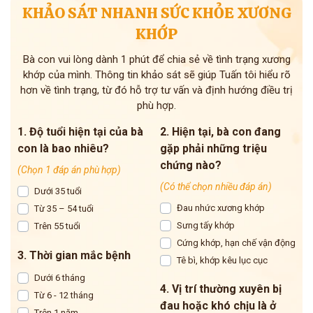
KHẢO SÁT NHANH SỨC KHỎE XƯƠNG
KHỚP
Bà con vui lòng dành 1 phút để chia sẻ về tình trạng xương
khớp của mình. Thông tin khảo sát sẽ giúp Tuấn tôi hiểu rõ
hơn về tình trạng, từ đó hỗ trợ tư vấn và định hướng điều trị
phù hợp.
1. Độ tuổi hiện tại của bà
2. Hiện tại, bà con đang
con là bao nhiêu?
gặp phải những triệu
chứng nào?
(Chọn 1 đáp án phù hợp)
(Có thể chọn nhiều đáp án)
Dưới 35 tuổi
Đau nhức xương khớp
Từ 35 – 54 tuổi
Sưng tấy khớp
Trên 55 tuổi
Cứng khớp, hạn chế vận động
3. Thời gian mắc bệnh
Tê bì, khớp kêu lục cục
Dưới 6 tháng
4. Vị trí thường xuyên bị
Từ 6 - 12 tháng
đau hoặc khó chịu là ở
Trên 1 năm