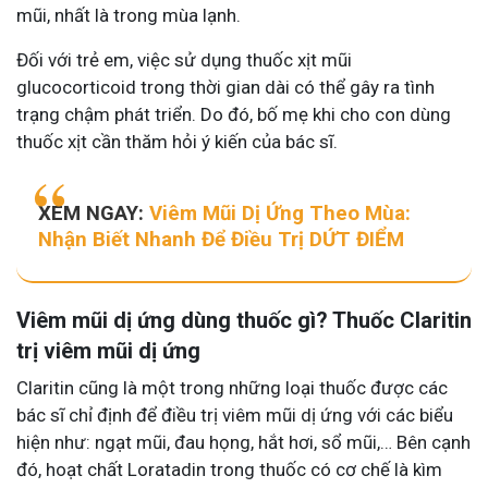
mũi, nhất là trong mùa lạnh.
Đối với trẻ em, việc sử dụng thuốc xịt mũi
glucocorticoid trong thời gian dài có thể gây ra tình
trạng chậm phát triển. Do đó, bố mẹ khi cho con dùng
thuốc xịt cần thăm hỏi ý kiến của bác sĩ.
XEM NGAY:
Viêm Mũi Dị Ứng Theo Mùa:
Nhận Biết Nhanh Để Điều Trị DỨT ĐIỂM
Viêm mũi dị ứng dùng thuốc gì? Thuốc Claritin
trị viêm mũi dị ứng
Claritin cũng là một trong những loại thuốc được các
bác sĩ chỉ định để điều trị viêm mũi dị ứng với các biểu
hiện như: ngạt mũi, đau họng, hắt hơi, sổ mũi,… Bên cạnh
đó, hoạt chất Loratadin trong thuốc có cơ chế là kìm