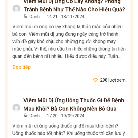
Viêm Mũi Dị Ứng Có Lây Không? Phòng
Tránh Bệnh Như Thế Nào Cho Hiệu Quả?
Ẩn Danh
.
14:21 - 18/11/2024
Viêm mũi dị ứng có lây không là thắc mắc của nhiều
bà con. Viêm mũi dị ứng đang ngày càng trở thành
vấn đề gây khó chịu cho những người không may
mắc phải. Vì thế, nhu cầu tìm hiểu những thông tin liên
quan đến bệnh rất nhiều. Hiểu được điều này, Tuấn...
Đọc tiếp
298 lượt xem
Viêm Mũi Dị Ứng Uống Thuốc Gì Để Bệnh
Mau Khỏi? Bà Con Không Nên Bỏ Qua
Ẩn Danh
.
17:20 - 19/09/2024
Viêm mũi dị ứng uống thuốc gì để mau khỏi bệnh?
Uống thuốc nào tốt nhất? Khi uống thuốc thì cần lưu ý