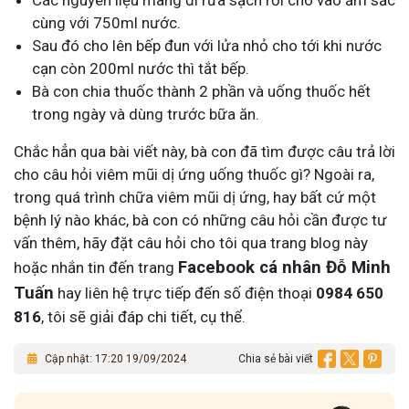
Các nguyên liệu mang đi rửa sạch rồi cho vào ấm sắc
cùng với 750ml nước.
Sau đó cho lên bếp đun với lửa nhỏ cho tới khi nước
cạn còn 200ml nước thì tắt bếp.
Bà con chia thuốc thành 2 phần và uống thuốc hết
trong ngày và dùng trước bữa ăn.
Chắc hẳn qua bài viết này, bà con đã tìm được câu trả lời
cho câu hỏi viêm mũi dị ứng uống thuốc gì?
Ngoài ra,
trong quá trình chữa viêm mũi dị ứng, hay bất cứ một
bệnh lý nào khác, bà con có những câu hỏi cần được tư
vấn thêm, hãy đặt câu hỏi cho tôi qua trang blog này
Facebook cá nhân Đỗ Minh
hoặc nhắn tin đến trang
Tuấn
hay liên hệ trực tiếp đến số điện thoại
0984 650
816
, tôi sẽ giải đáp chi tiết, cụ thể.
Cập nhật: 17:20 19/09/2024
Chia sẻ bài viết