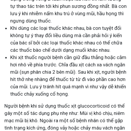
tự thao tác trên tới khi phun sương đồng nhất. Bà con
lưu ý khi nhiễm nấm khu trú ở vùng mũi, hầu họng thì
ngưng dùng thuốc.
Khi dùng các loại thuốc khác nhau, bà con tuyệt đối
không tự ý thay đổi liều dùng mà cần phải hỏi ý kiến
của bác sĩ bởi các loại thuốc khác nhau có thể chữa
các thuốc bào chế dưới dạng muối khác nhau.
Khi xịt thuốc người bệnh cần giữ đầu thẳng hoặc cằm
hơi nhô về phía trước. Chĩa đầu xịt cách xa vách ngăn
mũi (sụn phân chia 2 bên mũi). Sau khi xịt, người bệnh
hít thở nhẹ nhàng để thuốc từ từ đi vào phần cao hơn
của mũi. Lưu ý tránh hít quá mạnh vì như vậy dễ khiến
thuốc chảy xuống cổ họng.
Người bệnh khi sử dụng thuốc xịt glucocorticoid có thể
gây một số tác dụng phụ nhẹ như: Mùi vị khó chịu, niêm
mạc mũi bị khô. Ngoài ra một số bệnh nhân có thể gặp
tình trạng kích ứng, đóng vảy hoặc chảy máu vách ngăn