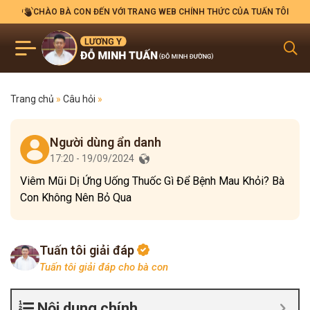
CHÀO BÀ CON ĐẾN VỚI TRANG WEB CHÍNH THỨC CỦA TUẤN TÔI
Trang chủ
»
Câu hỏi
»
Người dùng ẩn danh
17:20 - 19/09/2024
Viêm Mũi Dị Ứng Uống Thuốc Gì Để Bệnh Mau Khỏi? Bà
Con Không Nên Bỏ Qua
Tuấn tôi giải đáp
Tuấn tôi giải đáp cho bà con
Nội dung chính