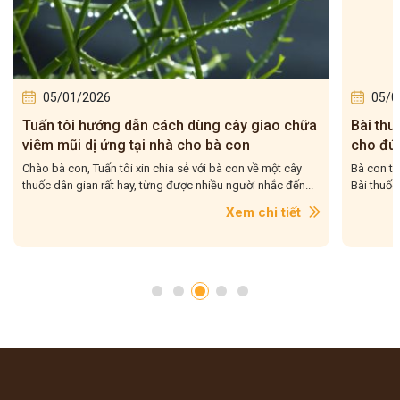
05/01/2026
05/0
Tuấn tôi hướng dẫn cách dùng cây giao chữa
Bài thu
viêm mũi dị ứng tại nhà cho bà con
cho đún
Chào bà con, Tuấn tôi xin chia sẻ với bà con về một cây
Bà con th
thuốc dân gian rất hay, từng được nhiều người nhắc đến...
Bài thuốc
Xem chi tiết