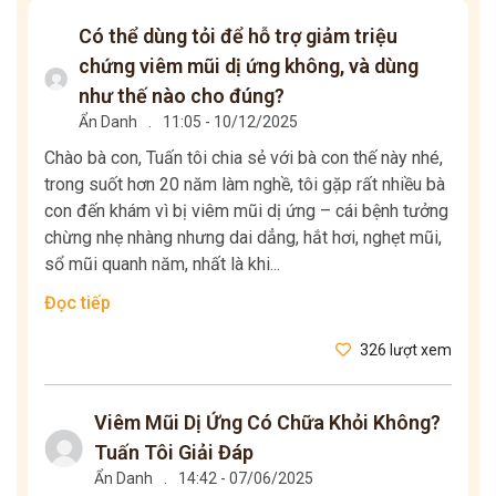
Có thể dùng tỏi để hỗ trợ giảm triệu
chứng viêm mũi dị ứng không, và dùng
như thế nào cho đúng?
Ẩn Danh
.
11:05 - 10/12/2025
Chào bà con, Tuấn tôi chia sẻ với bà con thế này nhé,
trong suốt hơn 20 năm làm nghề, tôi gặp rất nhiều bà
con đến khám vì bị viêm mũi dị ứng – cái bệnh tưởng
chừng nhẹ nhàng nhưng dai dẳng, hắt hơi, nghẹt mũi,
sổ mũi quanh năm, nhất là khi...
Đọc tiếp
326 lượt xem
Viêm Mũi Dị Ứng Có Chữa Khỏi Không?
Tuấn Tôi Giải Đáp
Ẩn Danh
.
14:42 - 07/06/2025