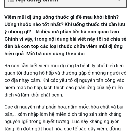
Viêm mũi dị ứng uống thuốc gì để mau khỏi bệnh?
Uống thuốc nào tốt nhất? Khi uống thuốc thì cần lưu
ý những gì?… là điều mà phần lớn bà con quan tâm.
Chính vì vậy, trong nội dung bài viết này tôi sẽ chia sẻ
đến bà con top các loại thuốc chữa viêm mũi dị ứng
hiệu quả. Mời bà con cùng theo dõi.
Bà con cần biết viêm mũi dị ứng là bệnh lý phổ biến liên
quan tới đường hô hấp và thường gặp ở những người có
cơ địa nhạy cảm. Khi các yếu tố dị nguyên tấn công vào
niêm mạc hô hấp, kích thích các phản ứng của hệ miễn
dịch và làm khởi phát bệnh.
Các dị nguyên như phấn hoa, nấm mốc, hóa chất và bụi
bẩn,… xâm nhập làm hệ miễn dịch tăng sản sinh kháng
nguyên IgE trong huyết tương. Lúc này kháng nguyên
tăng lên đột ngột hoạt hóa các tế bào gây viêm, đồng