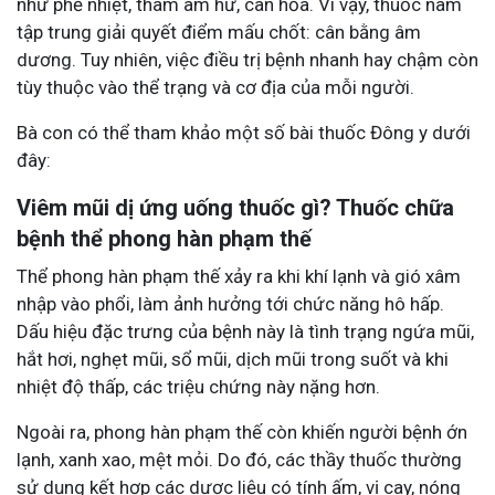
như phế nhiệt, thâm âm hư, can hỏa. Vì vậy, thuốc nam
tập trung giải quyết điểm mấu chốt: cân bằng âm
dương. Tuy nhiên, việc điều trị bệnh nhanh hay chậm còn
tùy thuộc vào thể trạng và cơ địa của mỗi người.
Bà con có thể tham khảo một số bài thuốc Đông y dưới
đây:
Viêm mũi dị ứng uống thuốc gì? Thuốc chữa
bệnh thể phong hàn phạm thế
Thể phong hàn phạm thế xảy ra khi khí lạnh và gió xâm
nhập vào phổi, làm ảnh hưởng tới chức năng hô hấp.
Dấu hiệu đặc trưng của bệnh này là tình trạng ngứa mũi,
hắt hơi, nghẹt mũi, sổ mũi, dịch mũi trong suốt và khi
nhiệt độ thấp, các triệu chứng này nặng hơn.
Ngoài ra, phong hàn phạm thế còn khiến người bệnh ớn
lạnh, xanh xao, mệt mỏi. Do đó, các thầy thuốc thường
sử dụng kết hợp các dược liệu có tính ấm, vị cay, nóng