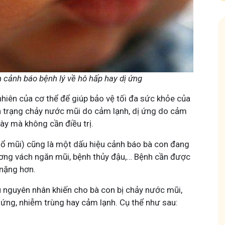
n cảnh báo bệnh lý về hô hấp hay dị ứng
Hội Đau Xương Khớp - Tuấn Tôi Đồng Hành
nhiên của cơ thể để giúp bảo vệ tối đa sức khỏe của
nh trạng chảy nước mũi do cảm lạnh, dị ứng do cảm
85,3K
thành viên
gày mà không cần điều trị.
uyện thuốc Nam, về
Cộng đồng cho bà con gặp vấn đề xương khớp, cùng
ách chăm sóc bản
Tuấn tôi học cách chăm sóc và điều trị để giảm đau, vận
động linh hoạt.
(sổ mũi) cũng là một dấu hiệu cảnh báo bà con đang
ơng vách ngăn mũi, bệnh thủy đậu,… Bệnh cần được
 nặng hơn.
u nguyên nhân khiến cho bà con bị chảy nước mũi,
 ứng, nhiễm trùng hay cảm lạnh. Cụ thể như sau:
Tham gia nhóm