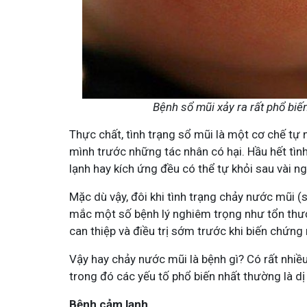
Bệnh sổ mũi xảy ra rất phổ biế
Minh - Đánh Bay Mẩn Ngứa
Tuấn tôi - Y diệu thuốc nam
Thực chất, tình trạng sổ mũi là một cơ chế tự 
mình trước những tác nhân có hại. Hầu hết tì
95,5k
thành viên
lạnh hay kích ứng đều có thể tự khỏi sau vài n
ứa gây khó chịu và ảnh hưởng sinh hoạt.
Góc nhỏ tôi chia sẻ với bà con về ch
chia sẻ cách giảm ngứa, làm dịu da và
tất tần tật kiến thức sức khỏe và c
thân theo YHCT.
Mặc dù vậy, đôi khi tình trạng chảy nước mũi 
mắc một số bệnh lý nghiêm trọng như tổn thư
can thiệp và điều trị sớm trước khi biến chứng
Vậy hay chảy nước mũi là bệnh gì? Có rất nhiề
trong đó các yếu tố phổ biến nhất thường là dị
Bệnh cảm lạnh