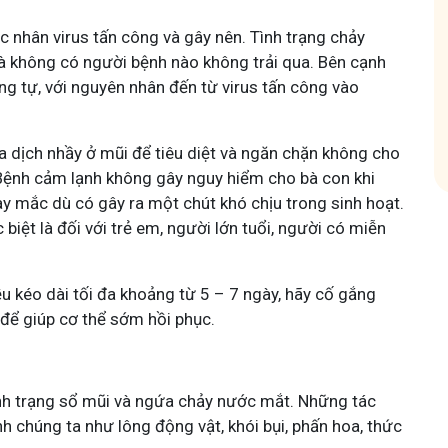
c nhân virus tấn công và gây nên. Tình trạng chảy
hóm
và không có người bệnh nào không trải qua. Bên cạnh
g tự, với nguyên nhân đến từ virus tấn công vào
 ra dịch nhầy ở mũi để tiêu diệt và ngăn chặn không cho
 Bệnh cảm lạnh không gây nguy hiểm cho bà con khi
ày mắc dù có gây ra một chút khó chịu trong sinh hoạt.
iệt là đối với trẻ em, người lớn tuổi, người có miễn
kéo dài tối đa khoảng từ 5 – 7 ngày, hãy cố gắng
 để giúp cơ thể sớm hồi phục.
ình trạng sổ mũi và ngứa chảy nước mắt. Những tác
h chúng ta như lông động vật, khói bụi, phấn hoa, thức