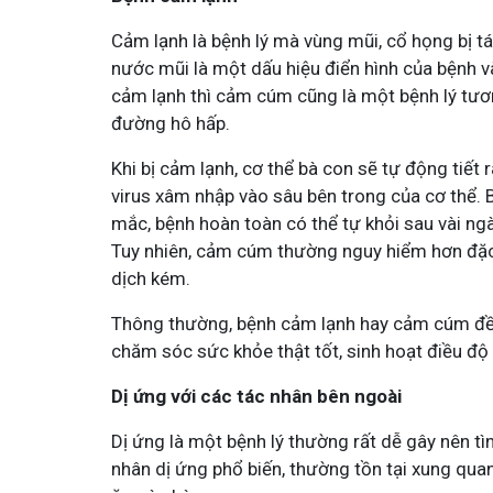
Cảm lạnh là bệnh lý mà vùng mũi, cổ họng bị tá
Tham gia nhóm
Tham gia n
nước mũi là một dấu hiệu điển hình của bệnh 
cảm lạnh thì cảm cúm cũng là một bệnh lý tươn
đường hô hấp.
Khi bị cảm lạnh, cơ thể bà con sẽ tự động tiết
virus xâm nhập vào sâu bên trong của cơ thể.
mắc, bệnh hoàn toàn có thể tự khỏi sau vài ng
Tuy nhiên, cảm cúm thường nguy hiểm hơn đặc b
dịch kém.
Thông thường, bệnh cảm lạnh hay cảm cúm đều 
chăm sóc sức khỏe thật tốt, sinh hoạt điều độ
Dị ứng với các tác nhân bên ngoài
Dị ứng là một bệnh lý thường rất dễ gây nên t
nhân dị ứng phổ biến, thường tồn tại xung quan