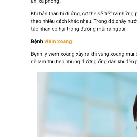
ăn, xà phòng,…
Khi bản thân bị dị ứng, cơ thể sẽ tiết ra nhữn
theo nhiều cách khác nhau. Trong đó chảy nước
tác nhân có hại trong đường mũi ra ngoài.
Bệnh
viêm xoang
Bệnh lý viêm xoang xảy ra khi vùng xoang mũi 
sẽ làm thu hẹp những đường ống dẫn khí đến ph