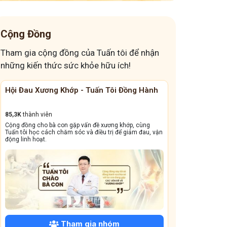
Cộng Đồng
Tham gia cộng đồng của Tuấn tôi để nhận
những kiến thức sức khỏe hữu ích!
Cộng Đồng Chữa Bệnh Tai Mũi Họng
Đánh Bay Mất 
13,1k
thành viên
41,6K
thành viên
Cộng đồng này sẽ giúp bà con đẩy lùi tình trạng ho dai
Giấc ngủ ngon quý 
dẳng, viêm xoang tái phát triền miền, amidan sưng đỏ,...
dưỡng và bài thuốc 