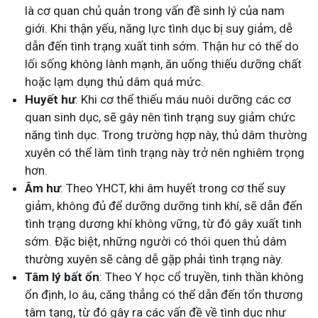
là cơ quan chủ quản trong vấn đề sinh lý của nam
giới. Khi thận yếu, năng lực tình dục bị suy giảm, dễ
dẫn đến tình trạng xuất tinh sớm. Thận hư có thể do
lối sống không lành mạnh, ăn uống thiếu dưỡng chất
hoặc lạm dụng thủ dâm quá mức.
Huyết hư
: Khi cơ thể thiếu máu nuôi dưỡng các cơ
quan sinh dục, sẽ gây nên tình trạng suy giảm chức
năng tình dục. Trong trường hợp này, thủ dâm thường
xuyên có thể làm tình trạng này trở nên nghiêm trọng
hơn.
Âm hư
: Theo YHCT, khi âm huyết trong cơ thể suy
giảm, không đủ để dưỡng dưỡng tinh khí, sẽ dẫn đến
tình trạng dương khí không vững, từ đó gây xuất tinh
sớm. Đặc biệt, những người có thói quen thủ dâm
thường xuyên sẽ càng dễ gặp phải tình trạng này.
Tâm lý bất ổn
: Theo Y học cổ truyền, tinh thần không
ổn định, lo âu, căng thẳng có thể dẫn đến tổn thương
tâm tạng, từ đó gây ra các vấn đề về tình dục như