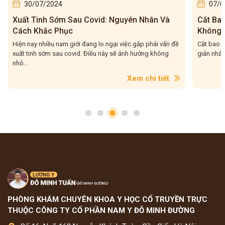
30/07/2024
07/0
Xuất Tinh Sớm Sau Covid: Nguyên Nhân Và
Cắt Ba
Cách Khắc Phục
Không?
Hiện nay nhiều nam giới đang lo ngại việc gặp phải vấn đề
Cắt bao q
xuất tinh sớm sau covid. Điều này sẽ ảnh hưởng không
giản nhằm
nhỏ...
Xem chi tiết
PHÒNG KHÁM CHUYÊN KHOA Y HỌC CỔ TRUYỀN TRỰC
THUỘC CÔNG TY CỔ PHẦN NAM Y ĐỖ MINH ĐƯỜNG