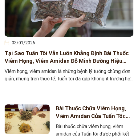
03/01/2026
Tại Sao Tuấn Tôi Vẫn Luôn Khẳng Định Bài Thuốc
Viêm Họng, Viêm Amidan Đỗ Minh Đường Hiệu
Quả Cho Trường Hợp Mạn Tính?
Viêm họng, viêm amidan là những bệnh lý tưởng chừng đơn
giản, nhưng trên thực tế, Tuấn tôi đã gặp không ít trường hợp
bệnh…
Bài Thuốc Chữa Viêm Họng,
Viêm Amidan Của Tuấn Tôi:
Kết Tinh Từ Hàng Chục Dược
Bài thuốc chữa viêm họng, viêm
Liệu Quý, CHUẨN – LÀNH –
amidan của Tuấn tôi được phối kết