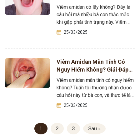
Y Đỗ Minh Tuấn
Viêm amidan có lây không? Đây là
câu hỏi mà nhiều bà con thắc mắc
khi gặp phải tình trạng này. Viêm
amidan, dù thường…
25/03/2025
Viêm Amidan Mãn Tính Có
Nguy Hiểm Không? Giải Đáp
Từ Lương Y Đỗ Minh Tuấn
Viêm amidan mãn tính có nguy hiểm
không? Tuấn tôi thường nhận được
câu hỏi này từ bà con, và thực tế là
bệnh không…
25/03/2025
1
2
3
Sau »