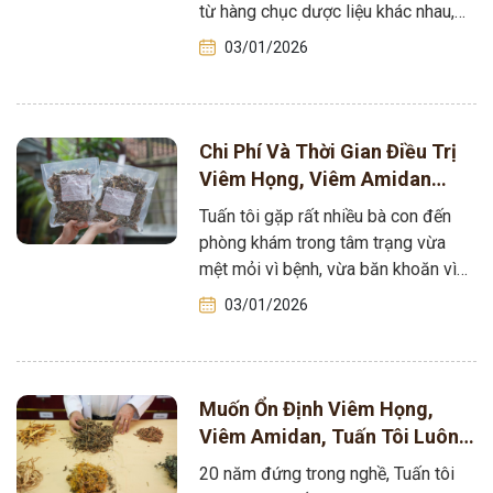
SẠCH
từ hàng chục dược liệu khác nhau,
mỗi vị đều được lựa…
03/01/2026
Chi Phí Và Thời Gian Điều Trị
Viêm Họng, Viêm Amidan
Bằng Bài Thuốc Nam Của
Tuấn tôi gặp rất nhiều bà con đến
Tuấn Tôi – Chi Tiết Câu Trả
phòng khám trong tâm trạng vừa
Lời
mệt mỏi vì bệnh, vừa băn khoăn vì
chưa biết nên…
03/01/2026
Muốn Ổn Định Viêm Họng,
Viêm Amidan, Tuấn Tôi Luôn
Nhắc Bà Con: Phải Tác Động
20 năm đứng trong nghề, Tuấn tôi
Vào Cái Gốc!