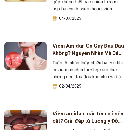
gặp không biết bao nhiêu trường
hợp bà con bị viêm họng, viêm
amidan rồi. Mà lạ cái,…
04/07/2025
Viêm Amidan Có Gây Đau Đầu
Không? Nguyên Nhân Và Cách
Chữa Trị Hiệu Quả
Tuấn tôi nhận thấy, nhiều bà con khi
bị viêm amidan thường kèm theo
những cơn đau đầu khó chịu và băn
khoăn liệu “Viêm…
02/04/2025
Viêm amidan mãn tính có nên
cắt? Giải đáp từ Lương y Đỗ
Minh Tuấn