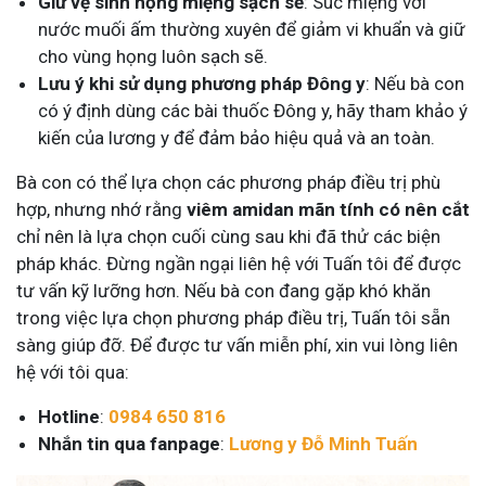
Giữ vệ sinh họng miệng sạch sẽ
: Súc miệng với
nước muối ấm thường xuyên để giảm vi khuẩn và giữ
cho vùng họng luôn sạch sẽ.
Lưu ý khi sử dụng phương pháp Đông y
: Nếu bà con
có ý định dùng các bài thuốc Đông y, hãy tham khảo ý
kiến của lương y để đảm bảo hiệu quả và an toàn.
Bà con có thể lựa chọn các phương pháp điều trị phù
hợp, nhưng nhớ rằng
viêm amidan mãn tính có nên cắt
chỉ nên là lựa chọn cuối cùng sau khi đã thử các biện
pháp khác. Đừng ngần ngại liên hệ với Tuấn tôi để được
tư vấn kỹ lưỡng hơn. Nếu bà con đang gặp khó khăn
trong việc lựa chọn phương pháp điều trị, Tuấn tôi sẵn
sàng giúp đỡ. Để được tư vấn miễn phí, xin vui lòng liên
hệ với tôi qua:
Hotline
:
0984 650 816
Nhắn tin qua fanpage
:
Lương y Đỗ Minh Tuấn