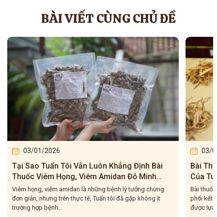
BÀI VIẾT CÙNG CHỦ ĐỀ
03/01/2026
03/0
Bài Thuốc Chữa Viêm Họng, Viêm Amidan
Chi Phí
Của Tuấn Tôi: Kết Tinh Từ Hàng Chục Dược
Viêm A
Liệu Quý, CHUẨN – LÀNH – SẠCH
Tôi – C
Bài thuốc chữa viêm họng, viêm amidan của Tuấn tôi được
Tuấn tôi 
phối kết từ hàng chục dược liệu khác nhau, mỗi vị đều
trạng vừa
được lựa...
nên...