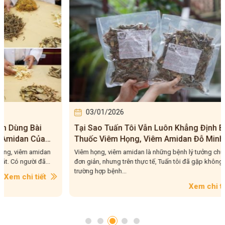
03/01/2026
03/0
Tại Sao Tuấn Tôi Vẫn Luôn Khẳng Định Bài
Bài Th
Thuốc Viêm Họng, Viêm Amidan Đỗ Minh
Của Tu
Đường Hiệu Quả Cho Trường Hợp Mạn Tính?
Liệu Q
Viêm họng, viêm amidan là những bệnh lý tưởng chừng
Bài thuốc
đơn giản, nhưng trên thực tế, Tuấn tôi đã gặp không ít
phối kết 
trường hợp bệnh...
được lựa..
Xem chi tiết