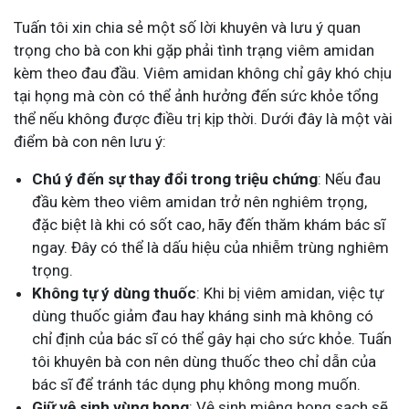
Tuấn tôi xin chia sẻ một số lời khuyên và lưu ý quan
trọng cho bà con khi gặp phải tình trạng viêm amidan
kèm theo đau đầu. Viêm amidan không chỉ gây khó chịu
tại họng mà còn có thể ảnh hưởng đến sức khỏe tổng
thể nếu không được điều trị kịp thời. Dưới đây là một vài
điểm bà con nên lưu ý:
Chú ý đến sự thay đổi trong triệu chứng
: Nếu đau
đầu kèm theo viêm amidan trở nên nghiêm trọng,
đặc biệt là khi có sốt cao, hãy đến thăm khám bác sĩ
ngay. Đây có thể là dấu hiệu của nhiễm trùng nghiêm
trọng.
Không tự ý dùng thuốc
: Khi bị viêm amidan, việc tự
dùng thuốc giảm đau hay kháng sinh mà không có
chỉ định của bác sĩ có thể gây hại cho sức khỏe. Tuấn
tôi khuyên bà con nên dùng thuốc theo chỉ dẫn của
bác sĩ để tránh tác dụng phụ không mong muốn.
Giữ vệ sinh vùng họng
: Vệ sinh miệng họng sạch sẽ