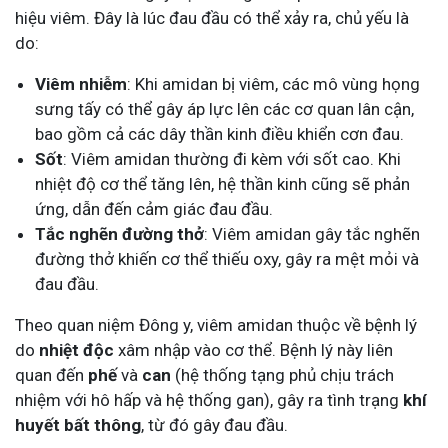
hiệu viêm. Đây là lúc đau đầu có thể xảy ra, chủ yếu là
do:
Viêm nhiễm
: Khi amidan bị viêm, các mô vùng họng
sưng tấy có thể gây áp lực lên các cơ quan lân cận,
bao gồm cả các dây thần kinh điều khiển cơn đau.
Sốt
: Viêm amidan thường đi kèm với sốt cao. Khi
nhiệt độ cơ thể tăng lên, hệ thần kinh cũng sẽ phản
ứng, dẫn đến cảm giác đau đầu.
Tắc nghẽn đường thở
: Viêm amidan gây tắc nghẽn
đường thở khiến cơ thể thiếu oxy, gây ra mệt mỏi và
đau đầu.
Theo quan niệm Đông y, viêm amidan thuộc về bệnh lý
do
nhiệt độc
xâm nhập vào cơ thể. Bệnh lý này liên
quan đến
phế
và
can
(hệ thống tạng phủ chịu trách
nhiệm với hô hấp và hệ thống gan), gây ra tình trạng
khí
huyết bất thông
, từ đó gây đau đầu.