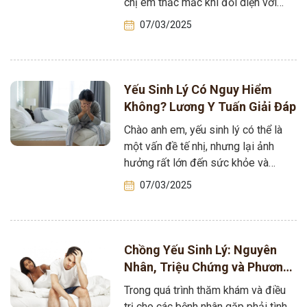
chị em thắc mắc khi đối diện với
vấn đề…
07/03/2025
Yếu Sinh Lý Có Nguy Hiểm
Không? Lương Y Tuấn Giải Đáp
Chào anh em, yếu sinh lý có thể là
một vấn đề tế nhị, nhưng lại ảnh
hưởng rất lớn đến sức khỏe và
chất…
07/03/2025
Chồng Yếu Sinh Lý: Nguyên
Nhân, Triệu Chứng và Phương
Pháp Điều Trị Hiệu Quả
Trong quá trình thăm khám và điều
trị cho các bệnh nhân gặp phải tình