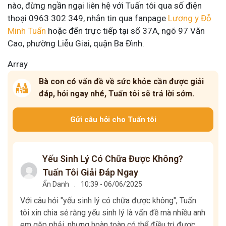
nào, đừng ngần ngại liên hệ với Tuấn tôi qua số điện
thoại 0963 302 349, nhắn tin qua fanpage
Lương y Đỗ
Minh Tuấn
hoặc đến trực tiếp tại số 37A, ngõ 97 Văn
Cao, phường Liễu Giai, quận Ba Đình.
Array
Bà con có vấn đề về sức khỏe cần được giải
đáp, hỏi ngay nhé, Tuấn tôi sẽ trả lời sớm.
Gửi câu hỏi cho Tuấn tôi
Yếu Sinh Lý Có Chữa Được Không?
Tuấn Tôi Giải Đáp Ngay
Ẩn Danh
.
10:39 - 06/06/2025
Với câu hỏi "yếu sinh lý có chữa được không", Tuấn
tôi xin chia sẻ rằng yếu sinh lý là vấn đề mà nhiều anh
em gặp phải, nhưng hoàn toàn có thể điều trị được.