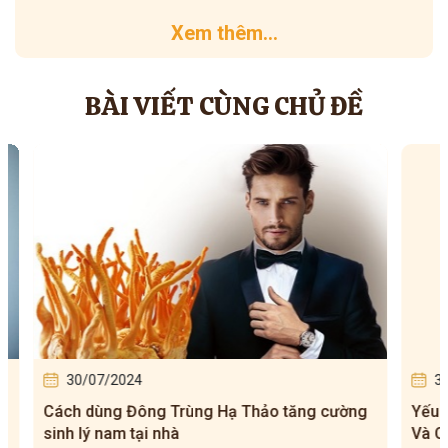
Xem thêm...
BÀI VIẾT CÙNG CHỦ ĐỀ
30/07/2024
30/0
Cách dùng Đông Trùng Hạ Thảo tăng cường
Yếu Si
sinh lý nam tại nhà
Và Các