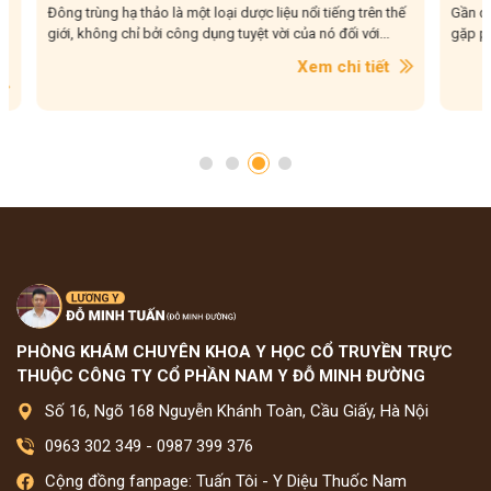
Đông trùng hạ thảo là một loại dược liệu nổi tiếng trên thế
Gần đây, 
giới, không chỉ bởi công dụng tuyệt vời của nó đối với...
gặp phải,
Xem chi tiết
PHÒNG KHÁM CHUYÊN KHOA Y HỌC CỔ TRUYỀN TRỰC
THUỘC CÔNG TY CỔ PHẦN NAM Y ĐỖ MINH ĐƯỜNG
Số 16, Ngõ 168 Nguyễn Khánh Toàn, Cầu Giấy, Hà Nội
0963 302 349
-
0987 399 376
Cộng đồng fanpage: Tuấn Tôi - Y Diệu Thuốc Nam