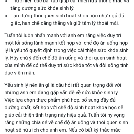
Thực hiện các bài tập giúp cải thiện lưu thông máu và
tăng cường sức khỏe sinh lý.
Tạo dựng thói quen sinh hoạt khoa học như ngủ đủ
giấc, hạn chế căng thẳng và giữ tâm lý thoải mái.
Tuấn tôi luôn nhấn mạnh với anh em rằng việc duy trì
một lối sống lành mạnh kết hợp với chế độ ăn uống hợp
lý là yếu tố quyết định trong việc cải thiện sức khỏe sinh
lý. Hãy chú ý đến chế độ ăn uống và thói quen sinh hoạt
của mình để có thể duy trì sức khỏe tốt và đời sống tình
dục viên mãn.
Yếu sinh lý nên ăn gì là câu hỏi rất quan trọng đối với
những anh em đang gặp vấn đề về sức khỏe sinh lý.
Việc lựa chọn thực phẩm phù hợp, bổ sung đầy đủ
dưỡng chất, kết hợp với chế độ sinh hoạt khoa học sẽ
giúp cải thiện tình trạng này hiệu quả. Tuấn tôi hy vọng
rằng những chia sẻ về chế độ ăn uống và thói quen sinh
hoạt sẽ hữu ích cho anh em. Nếu có bất kỳ thắc mắc